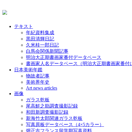
テキスト
年紀資料集成
黒田清輝日記
久米桂一郎日記
白馬会関係新聞記事
明治大正期書画家番付データベース
書画家人名データベース（明治大正期書画家番付
日本美術年鑑
物故者記事
美術界年史
Art news articles
画像
ガラス乾板
尾高鮮之助調査撮影記録
和田新調査撮影記録
新海竹太郎関連ガラス乾板
写真原板データベース（4×5カラー）
畑正吉フランス留学期写真資料