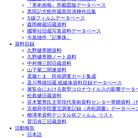
『美術画報』所載図版データベース
黒田記念館所蔵黒田清輝作品集
X線フィルムデータベース
森岡柳蔵旧蔵資料
國華社旧蔵写真資料データベース
今泉雄作『記事珠』
資料目録
久野健寄贈資料
久野健寄贈ノート資料
中村傳三郎旧蔵資料
山下菊二関連資料
斎藤たま 民俗調査カード集成
及川尊雄旧蔵 紙媒体資料目録データベース
展覧会における新型コロナウイルスの影響データ
松島健旧蔵資料
笹木繁男氏主宰現代美術資料センター寄贈資料（
京都府寺院重宝調査記録（赤松調書）データベー
柳澤孝資料デジタル化フィルム_リスト
菅沼貞三旧蔵資料
活動報告
日本語