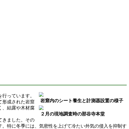
を行っています。
岩窟内のシート養生と計測器設置の様子
て形成された岩窟
く、結露や木材腐
２月の現地調査時の那谷寺本堂
てきました。その
す。特に冬季には、気密性を上げて冷たい外気の侵入を抑制す