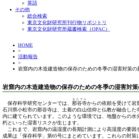
英語
その他
総合検索
東京文化財研究所刊行物リポジトリ
東京文化財研究所蔵書検索（OPAC）
HOME
>
活動報告
>
岩窟内の木造建造物の保存のための冬季の湿害対策の
岩窟内の木造建造物の保存のための冬季の湿害対策
なたでら
保存科学研究センターでは、
那谷寺
からの依頼を受けて岩
石川県小松市の那谷寺は、土着の白山信仰と仏教が融合した
内に建てられています。このような環境では、地盤からの水
朽といった湿害リスクが生じます。
これまで、岩窟内の温湿度の長期計測により高湿度の要因を
成果は「保存科学」第65号にまとめています。これらの対