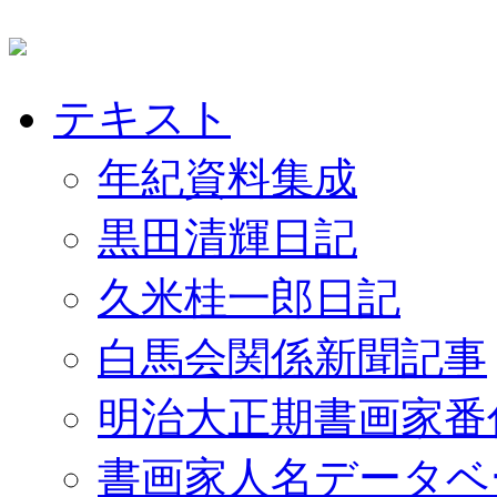
テキスト
年紀資料集成
黒田清輝日記
久米桂一郎日記
白馬会関係新聞記事
明治大正期書画家番
書画家人名データベ