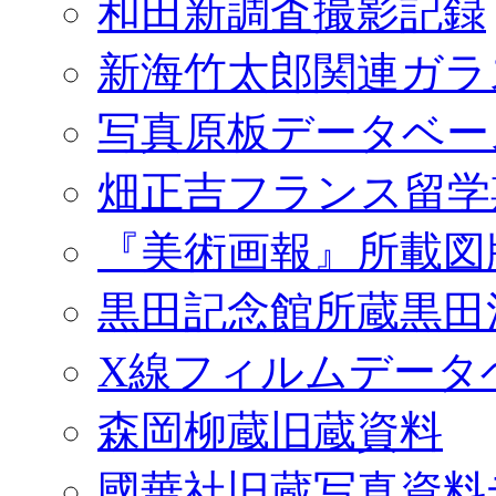
和田新調査撮影記録
新海竹太郎関連ガラ
写真原板データベー
畑正吉フランス留学
『美術画報』所載図
黒田記念館所蔵黒田
X線フィルムデータ
森岡柳蔵旧蔵資料
國華社旧蔵写真資料