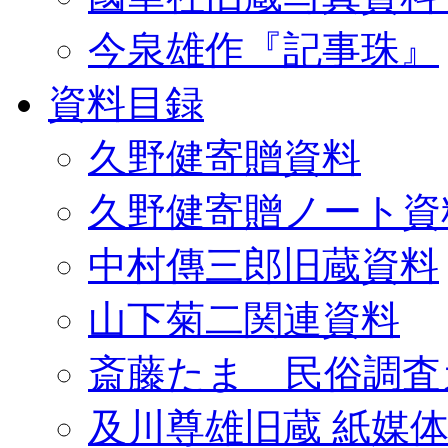
今泉雄作『記事珠』
資料目録
久野健寄贈資料
久野健寄贈ノート資
中村傳三郎旧蔵資料
山下菊二関連資料
斎藤たま 民俗調査
及川尊雄旧蔵 紙媒