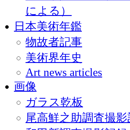
による）
日本美術年鑑
物故者記事
美術界年史
Art news articles
画像
ガラス乾板
尾高鮮之助調査撮影