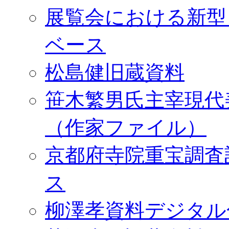
展覧会における新型
ベース
松島健旧蔵資料
笹木繁男氏主宰現代
（作家ファイル）
京都府寺院重宝調査
ス
柳澤孝資料デジタル