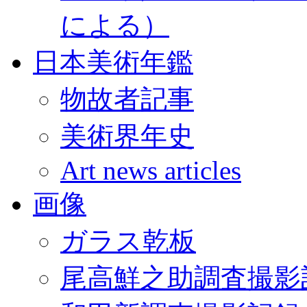
による）
日本美術年鑑
物故者記事
美術界年史
Art news articles
画像
ガラス乾板
尾高鮮之助調査撮影