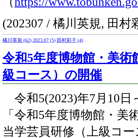
（
https://www.tobunken.go
(202307 / 橘川英規, 田村
橘川英規
(62)
2023.07
(5)
田村彩子
(4)
令和5年度博物館・美術
級コース）の開催
令和5(2023)年7月10日
「令和5年度博物館・美
当学芸員研修（上級コー