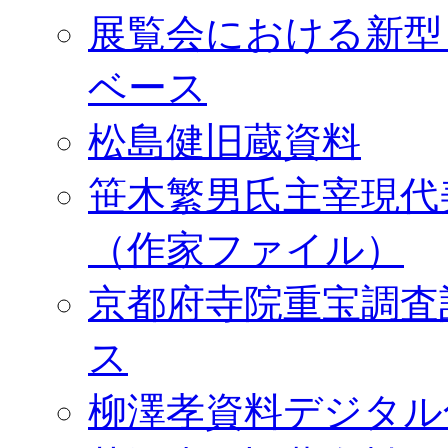
展覧会における新型
ベース
松島健旧蔵資料
笹木繁男氏主宰現代
（作家ファイル）
京都府寺院重宝調査
ス
柳澤孝資料デジタル