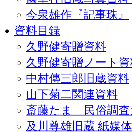
今泉雄作『記事珠』
資料目録
久野健寄贈資料
久野健寄贈ノート資
中村傳三郎旧蔵資料
山下菊二関連資料
斎藤たま 民俗調査
及川尊雄旧蔵 紙媒