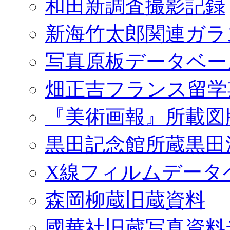
和田新調査撮影記録
新海竹太郎関連ガラ
写真原板データベー
畑正吉フランス留学
『美術画報』所載図
黒田記念館所蔵黒田
X線フィルムデータ
森岡柳蔵旧蔵資料
國華社旧蔵写真資料