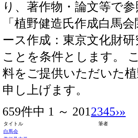
り、著作物・論文等で参
「植野健造氏作成白馬会
ース作成：東京文化財研
ことを条件とします。 
料をご提供いただいた植
申し上げます。
659件中 1 ～ 20
1
2
3
4
5
›
»
タイトル
筆者
白馬会