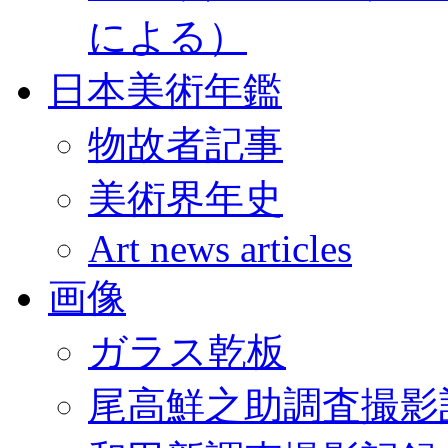
による）
日本美術年鑑
物故者記事
美術界年史
Art news articles
画像
ガラス乾板
尾高鮮之助調査撮影