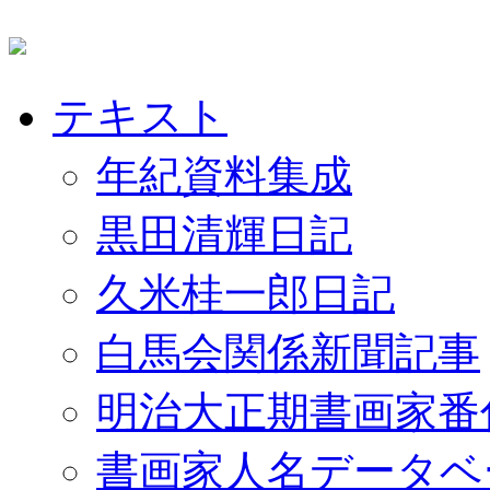
テキスト
年紀資料集成
黒田清輝日記
久米桂一郎日記
白馬会関係新聞記事
明治大正期書画家番
書画家人名データベ