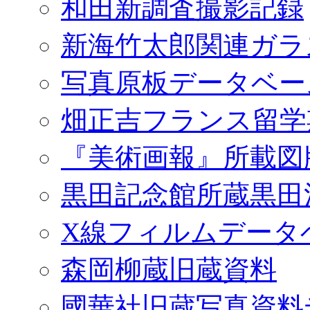
和田新調査撮影記録
新海竹太郎関連ガラ
写真原板データベー
畑正吉フランス留学
『美術画報』所載図
黒田記念館所蔵黒田
X線フィルムデータ
森岡柳蔵旧蔵資料
國華社旧蔵写真資料