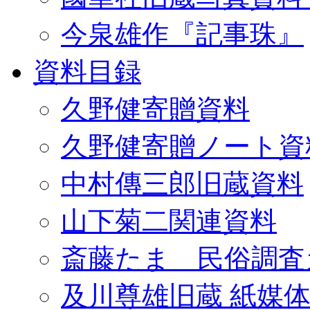
今泉雄作『記事珠』
資料目録
久野健寄贈資料
久野健寄贈ノート資
中村傳三郎旧蔵資料
山下菊二関連資料
斎藤たま 民俗調査
及川尊雄旧蔵 紙媒