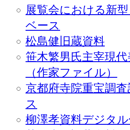
展覧会における新型
ベース
松島健旧蔵資料
笹木繁男氏主宰現代
（作家ファイル）
京都府寺院重宝調査
ス
柳澤孝資料デジタル