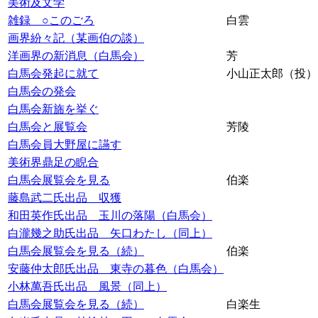
美術及文学
雑録 ○このごろ
白雲
画界紛々記（某画伯の談）
洋画界の新消息（白馬会）
芳
白馬会発起に就て
小山正太郎（投）
白馬会の発会
白馬会新旆を挙ぐ
白馬会と展覧会
芳陵
白馬会員大野屋に讌す
美術界鼎足の睨合
白馬会展覧会を見る
伯楽
藤島武二氏出品 収獲
和田英作氏出品 玉川の落陽（白馬会）
白瀧幾之助氏出品 矢口わたし（同上）
白馬会展覧会を見る（続）
伯楽
安藤仲太郎氏出品 東寺の暮色（白馬会）
小林萬吾氏出品 風景（同上）
白馬会展覧会を見る（続）
白楽生