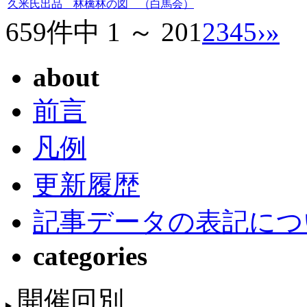
久米氏出品 林檎林の図 （白馬会）
659件中 1 ～ 20
1
2
3
4
5
›
»
about
前言
凡例
更新履歴
記事データの表記につ
categories
開催回別