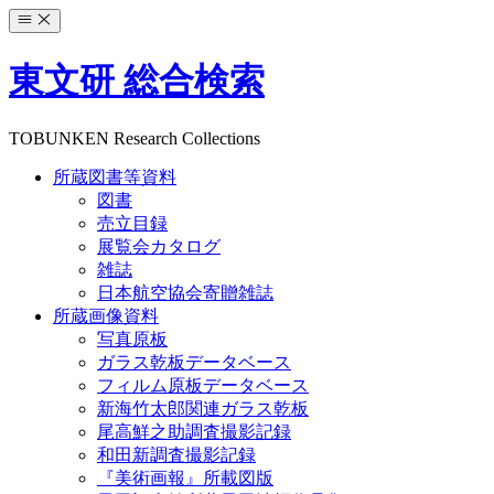
コ
ン
テ
東文研 総合検索
ン
ツ
へ
TOBUNKEN Research Collections
ス
所蔵図書等資料
キ
図書
ッ
売立目録
プ
展覧会カタログ
雑誌
日本航空協会寄贈雑誌
所蔵画像資料
写真原板
ガラス乾板データベース
フィルム原板データベース
新海竹太郎関連ガラス乾板
尾高鮮之助調査撮影記録
和田新調査撮影記録
『美術画報』所載図版