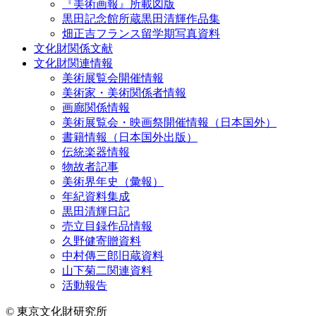
『美術画報』所載図版
黒田記念館所蔵黒田清輝作品集
畑正吉フランス留学期写真資料
文化財関係文献
文化財関連情報
美術展覧会開催情報
美術家・美術関係者情報
画廊関係情報
美術展覧会・映画祭開催情報（日本国外）
書籍情報（日本国外出版）
伝統楽器情報
物故者記事
美術界年史（彙報）
年紀資料集成
黒田清輝日記
売立目録作品情報
久野健寄贈資料
中村傳三郎旧蔵資料
山下菊二関連資料
活動報告
© 東京文化財研究所