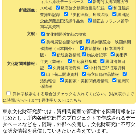
ィルム原板データベース
新海竹太郎関連ガラ
ス乾板
尾高鮮之助調査撮影記録
和田新調
所蔵画像：
査撮影記録
『美術画報』所載図版
黒田記
念館所蔵黒田清輝作品集
畑正吉フランス留学
期写真資料
文献：
文化財関係文献の検索
美術展覧会開催情報
美術展覧会・映画祭開
催情報（日本国外）
書籍情報（日本国外出
版）
伝統楽器情報
物故者記事
美術界
年史（彙報）
年紀資料集成
黒田清輝日
文化財関連情報：
記
久野健寄贈資料
中村傳三郎旧蔵資料
山下菊二関連資料
売立目録作品情報
活動報告
美術家・美術関係者情報
画廊関
係情報
異体字検索をする場合はチェックを入れてください。(結果表示まで
に時間がかかります) 異体字リストは
こちら
東京文化財研究所では，資料閲覧室で管理する図書情報をは
じめとし，所内各研究部門のプロジェクトで作成されるデー
タベースなどを，随時，外部へ公開し，文化財研究に不可欠
な研究情報を発信していきたいと考えています。