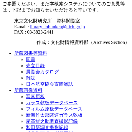
ご参照ください。また本検索システムについてのご意見等
は，下記までお知らせいただけると幸いです。
東京文化財研究所 資料閲覧室
E-mail :
library_tobunken@nich.go.jp
FAX : 03-3823-2441
作成：文化財情報資料部（Archives Section）
所蔵図書等資料
図書
売立目録
展覧会カタログ
雑誌
日本航空協会寄贈雑誌
所蔵画像資料
写真原板
ガラス乾板データベース
フィルム原板データベース
新海竹太郎関連ガラス乾板
尾高鮮之助調査撮影記録
和田新調査撮影記録