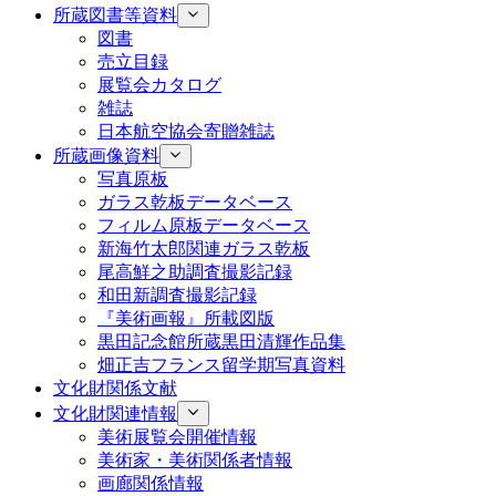
所蔵図書等資料
図書
売立目録
展覧会カタログ
雑誌
日本航空協会寄贈雑誌
所蔵画像資料
写真原板
ガラス乾板データベース
フィルム原板データベース
新海竹太郎関連ガラス乾板
尾高鮮之助調査撮影記録
和田新調査撮影記録
『美術画報』所載図版
黒田記念館所蔵黒田清輝作品集
畑正吉フランス留学期写真資料
文化財関係文献
文化財関連情報
美術展覧会開催情報
美術家・美術関係者情報
画廊関係情報