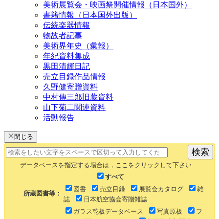
美術展覧会・映画祭開催情報（日本国外）
書籍情報（日本国外出版）
伝統楽器情報
物故者記事
美術界年史（彙報）
年紀資料集成
黒田清輝日記
売立目録作品情報
久野健寄贈資料
中村傳三郎旧蔵資料
山下菊二関連資料
活動報告
閉じる
データベースを指定する場合は，ここをクリックして下さい
すべて
図書
売立目録
展覧会カタログ
雑
所蔵図書等：
誌
日本航空協会寄贈雑誌
ガラス乾板データベース
写真原板
フ