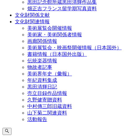
黒田記念館所蔵黒田清輝作品集
畑正吉フランス留学期写真資料
文化財関係文献
文化財関連情報
美術展覧会開催情報
美術家・美術関係者情報
画廊関係情報
美術展覧会・映画祭開催情報（日本国外）
書籍情報（日本国外出版）
伝統楽器情報
物故者記事
美術界年史（彙報）
年紀資料集成
黒田清輝日記
売立目録作品情報
久野健寄贈資料
中村傳三郎旧蔵資料
山下菊二関連資料
活動報告