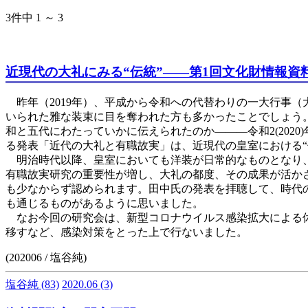
3件中 1 ～ 3
近現代の大礼にみる“伝統”――第1回文化財情報資
昨年（2019年）、平成から令和への代替わりの一大行事
いられた雅な装束に目を奪われた方も多かったことでしょう
和と五代にわたっていかに伝えられたのか——―令和2(202
る発表「近代の大礼と有職故実」は、近現代の皇室における“
明治時代以降、皇室においても洋装が日常的なものとなり、
有職故実研究の重要性が増し、大礼の都度、その成果が活か
も少なからず認められます。田中氏の発表を拝聴して、時代
も通じるものがあるように思いました。
なお今回の研究会は、新型コロナウイルス感染拡大による休
移すなど、感染対策をとった上で行ないました。
(202006 / 塩谷純)
塩谷純
(83)
2020.06
(3)