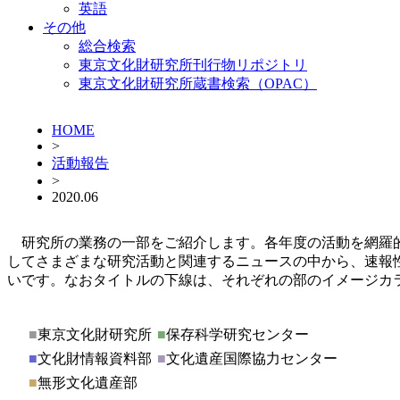
英語
その他
総合検索
東京文化財研究所刊行物リポジトリ
東京文化財研究所蔵書検索（OPAC）
HOME
>
活動報告
>
2020.06
研究所の業務の一部をご紹介します。各年度の活動を網羅
してさまざまな研究活動と関連するニュースの中から、速報
いです。なおタイトルの下線は、それぞれの部のイメージカ
■
東京文化財研究所
■
保存科学研究センター
■
文化財情報資料部
■
文化遺産国際協力センター
■
無形文化遺産部