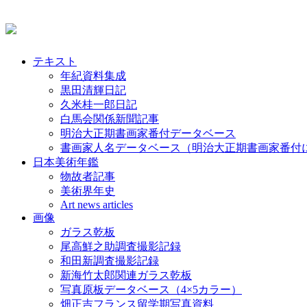
テキスト
年紀資料集成
黒田清輝日記
久米桂一郎日記
白馬会関係新聞記事
明治大正期書画家番付データベース
書画家人名データベース（明治大正期書画家番付
日本美術年鑑
物故者記事
美術界年史
Art news articles
画像
ガラス乾板
尾高鮮之助調査撮影記録
和田新調査撮影記録
新海竹太郎関連ガラス乾板
写真原板データベース（4×5カラー）
畑正吉フランス留学期写真資料