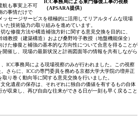
ICC事務局による東門修復工事の視察
渡航も事実上不可
（APSARA提供）
側の事情だけで
のメッセージサービスを積極的に活用してリアルタイムな現場
用いた技術協力の取り組みを進めています。
く適切な修復方法や構造補強方針に関する意見交換を目的に、
原幹雄教授（建築構造）および桑野玲子教授（地盤機能保全）
向けた修復と補強の基本的な方向性について合意を得ることが
を開催し、現場の最新状況と計画図面等の情報を共有しながら
り、ICC事務局による現場視察のみが行われました。この視察
た。さらに、ICCの専門委員を務める京都大学大学院の増井正
を取り巻く動向等に関する意見交換を行いました。
、文化遺産の保存は、それぞれに独自の価値を有するもの自体
行が収束し、再び自由な往来ができる日が一刻も早く戻ること