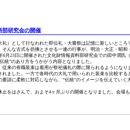
料部研究会の開催
（大礼）として行なわれた即位礼・大嘗祭は記憶に新しいところ
。そんな古式を彷彿とさせる一連の行事が、明治・大正・昭和
0)年6月23日に開催された文化財情報資料部研究会での田中潤氏
伝統”のあり方をうかがう内容となりました。
従来の有職装束は着用が祭祀儀礼の際に限られるようになり
されました。一方で各時代の大礼で用いられた装束を比較する
の要請に柔軟に対応しながら、“伝統”のイメージを伝えていく
止をはさんで、およそ4ヶ月ぶりの開催となりました。会場も