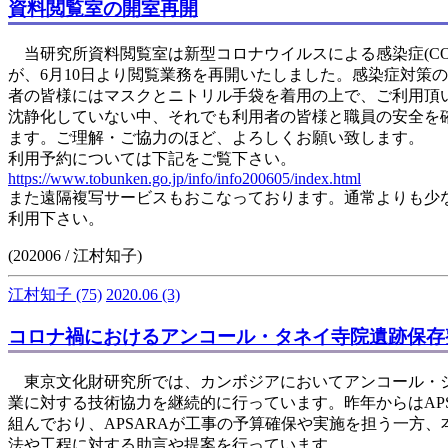
資料閲覧室の開室再開
当研究所資料閲覧室は新型コロナウイルスによる感染症(COVI
が、6月10日より閲覧業務を再開いたしました。感染症対策
者の皆様にはマスクとニトリル手袋を着用の上で、ご利用頂
沈静化していない中、それでも利用者の皆様と職員の安全を
ます。ご理解・ご協力のほど、よろしくお願い致します。
利用予約については下記をご覧下さい。
https://www.tobunken.go.jp/info/info200605/index.html
また遠隔複写サービスもおこなっております。通常よりも少
利用下さい。
(202006 / 江村知子)
江村知子
(75)
2020.06
(3)
コロナ禍におけるアンコール・タネイ寺院遺跡保存
東京文化財研究所では、カンボジアにおいてアンコール・シ
業に対する技術協力を継続的に行っています。昨年からはAP
組んでおり、APSARAが工事の予算確保や実施を担う一方
法や工程に対する助言や提案を行っています。