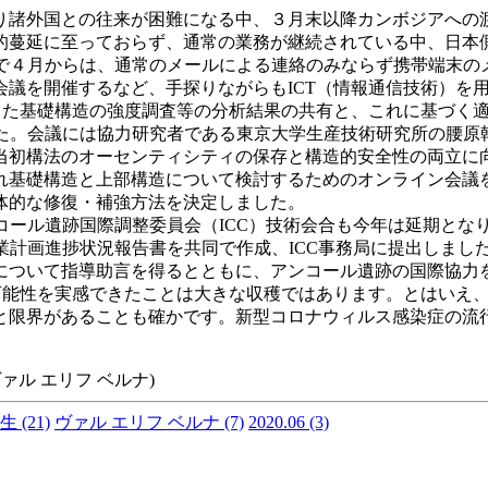
諸外国との往来が困難になる中、３月末以降カンボジアへの
的蔓延に至っておらず、通常の業務が継続されている中、日本
こで４月からは、通常のメールによる連絡のみならず携帯端末
議を開催するなど、手探りながらもICT（情報通信技術）を
で行った基礎構造の強度調査等の分析結果の共有と、これに基づ
した。会議には協力研究者である東京大学生産技術研究所の腰
当初構法のオーセンティシティの保存と構造的安全性の両立に
れ基礎構造と上部構造について検討するためのオンライン会議
体的な修復・補強方法を決定しました。
コール遺跡国際調整委員会（ICC）技術会合も今年は延期とな
業計画進捗状況報告書を共同で作成、ICC事務局に提出しまし
について指導助言を得るとともに、アンコール遺跡の国際協力
可能性を実感できたことは大きな収穫ではあります。とはいえ
と限界があることも確かです。新型コロナウィルス感染症の流
 ヴァル エリフ ベルナ)
生
(21)
ヴァル エリフ ベルナ
(7)
2020.06
(3)