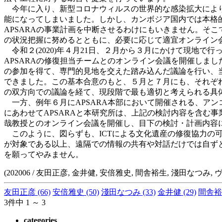
今年に入り、新型コロナウィルスの世界的な感染拡大により
能になってしまいました。しかし、カンボジア国内では本格
APSARAの事業計画を中断させるわけにもいきません。そ
の状況把握に努めるとともに、必要に応じて適宜オンライン会
令和２(2020)年４月21日、２月から３月にかけて現地
APSARAの修復担当チームとのオンライン会議を開催しま
の参加を得て、専門的見地を交えた踏み込んだ議論を行い、
できました。この基本合意のもと、５月と７月にも、それぞ
の双方向での議論を経て、現段階で最も適切と考えられる具
一方、例年６月にAPSARA本部において開催される、アン
にあわせてAPSARAと本研究所は、上記の検討内容を含む事
哉教授とのオンライン会議を開催し、目下の検討・計画内容
このように、図らずも、ICTによる文化遺産の修復協力の
が対象である以上、遠隔での情報の共有や対話だけでは自ず
を願ってやみません。
(202006 / 友田正彦, 金井健, 安倍雅史, 間舎裕生, 淺田なつみ,
友田正彦
(66)
安倍雅史
(50)
淺田なつみ
(33)
金井健
(29)
間舎裕
3件中 1 ～ 3
categories