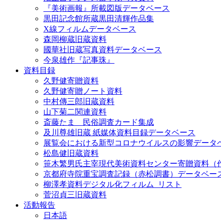
『美術画報』所載図版データベース
黒田記念館所蔵黒田清輝作品集
X線フィルムデータベース
森岡柳蔵旧蔵資料
國華社旧蔵写真資料データベース
今泉雄作『記事珠』
資料目録
久野健寄贈資料
久野健寄贈ノート資料
中村傳三郎旧蔵資料
山下菊二関連資料
斎藤たま 民俗調査カード集成
及川尊雄旧蔵 紙媒体資料目録データベース
展覧会における新型コロナウイルスの影響データ
松島健旧蔵資料
笹木繁男氏主宰現代美術資料センター寄贈資料（
京都府寺院重宝調査記録（赤松調書）データベー
柳澤孝資料デジタル化フィルム_リスト
菅沼貞三旧蔵資料
活動報告
日本語