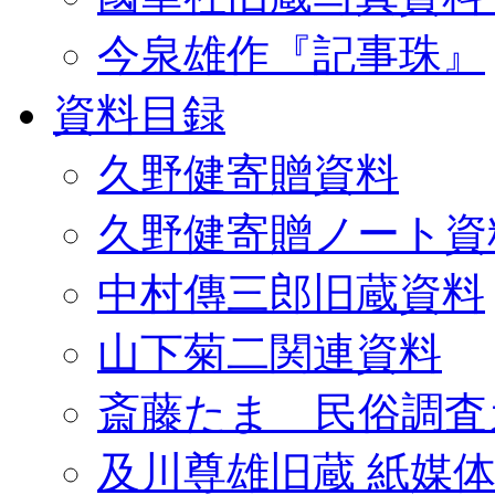
今泉雄作『記事珠』
資料目録
久野健寄贈資料
久野健寄贈ノート資
中村傳三郎旧蔵資料
山下菊二関連資料
斎藤たま 民俗調査
及川尊雄旧蔵 紙媒