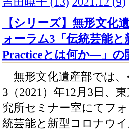
吉田暁子
(13)
2021.12
(9)
【シリーズ】無形文化遺
ォーラム3「伝統芸能と
Practiceとは何か―」
無形文化遺産部では、
3（2021）年12月3日、
究所セミナー室にてフォ
統芸能と新型コロナウイルス―