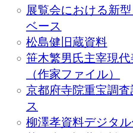
展覧会における新型
ベース
松島健旧蔵資料
笹木繁男氏主宰現代
（作家ファイル）
京都府寺院重宝調査
ス
柳澤孝資料デジタル