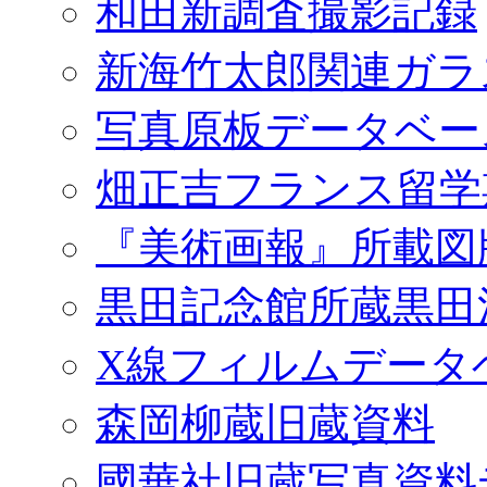
和田新調査撮影記録
新海竹太郎関連ガラ
写真原板データベー
畑正吉フランス留学
『美術画報』所載図
黒田記念館所蔵黒田
X線フィルムデータ
森岡柳蔵旧蔵資料
國華社旧蔵写真資料