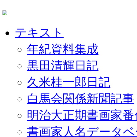
テキスト
年紀資料集成
黒田清輝日記
久米桂一郎日記
白馬会関係新聞記事
明治大正期書画家番
書画家人名データベ