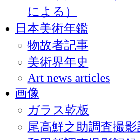
による）
日本美術年鑑
物故者記事
美術界年史
Art news articles
画像
ガラス乾板
尾高鮮之助調査撮影