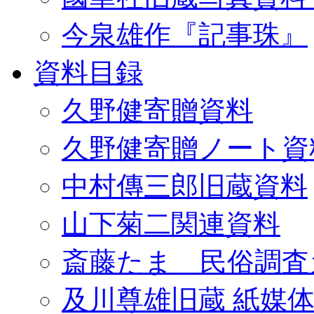
今泉雄作『記事珠』
資料目録
久野健寄贈資料
久野健寄贈ノート資
中村傳三郎旧蔵資料
山下菊二関連資料
斎藤たま 民俗調査
及川尊雄旧蔵 紙媒