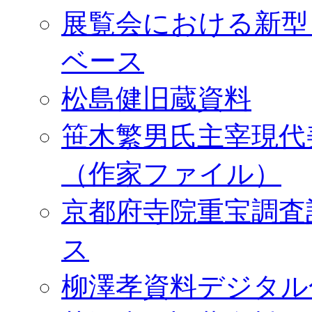
展覧会における新型
ベース
松島健旧蔵資料
笹木繁男氏主宰現代
（作家ファイル）
京都府寺院重宝調査
ス
柳澤孝資料デジタル