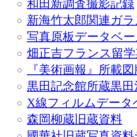
和田新調査撮影記録
新海竹太郎関連ガラ
写真原板データベー
畑正吉フランス留学
『美術画報』所載図
黒田記念館所蔵黒田
X線フィルムデータ
森岡柳蔵旧蔵資料
國華社旧蔵写真資料