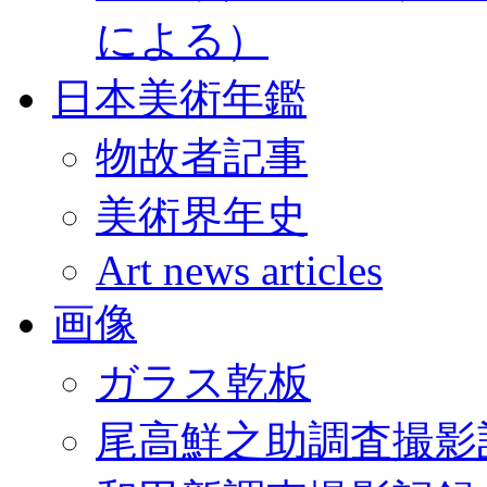
による）
日本美術年鑑
物故者記事
美術界年史
Art news articles
画像
ガラス乾板
尾高鮮之助調査撮影