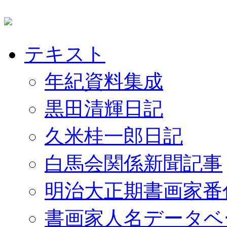
テキスト
年紀資料集成
黒田清輝日記
久米桂一郎日記
白馬会関係新聞記事
明治大正期書画家番
書画家人名データベ