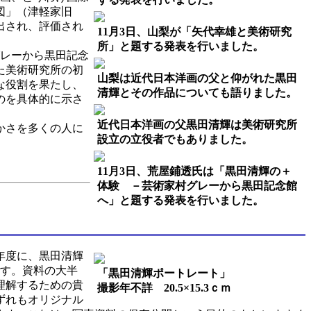
図」（津軽家旧
出され、評価され
11月3日、山梨が「矢代幸雄と美術研究
所」と題する発表を行いました。
グレーから黒田記念
た美術研究所の初
山梨は近代日本洋画の父と仰がれた黒田
な役割を果たし、
清輝とその作品についても語りました。
のを具体的に示さ
近代日本洋画の父黒田清輝は美術研究所
かさを多くの人に
設立の立役者でもありました。
11月3日、荒屋鋪透氏は「黒田清輝の＋
体験 －芸術家村グレーから黒田記念館
へ」と題する発表を行いました。
年度に、黒田清輝
です。資料の大半
「黒田清輝ポートレート」
理解するための貴
撮影年不詳 20.5×15.3ｃｍ
ずれもオリジナル