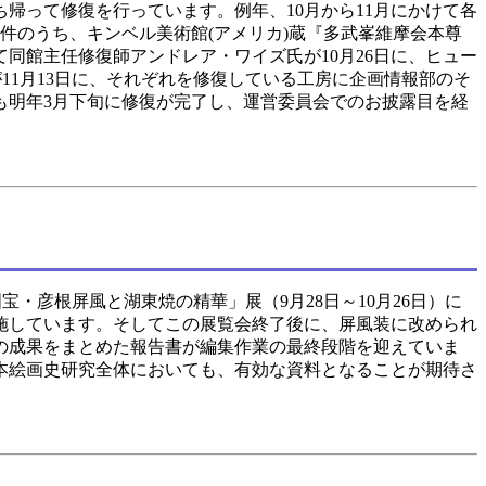
って修復を行っています。例年、10月から11月にかけて各
件のうち、キンベル美術館(アメリカ)蔵『多武峯維摩会本尊
同館主任修復師アンドレア・ワイズ氏が10月26日に、ヒュー
11月13日に、それぞれを修復している工房に企画情報部のそ
も明年3月下旬に修復が完了し、運営委員会でのお披露目を経
彦根屏風と湖東焼の精華」展（9月28日～10月26日）に
施しています。そしてこの展覧会終了後に、屏風装に改められ
の成果をまとめた報告書が編集作業の最終段階を迎えていま
本絵画史研究全体においても、有効な資料となることが期待さ