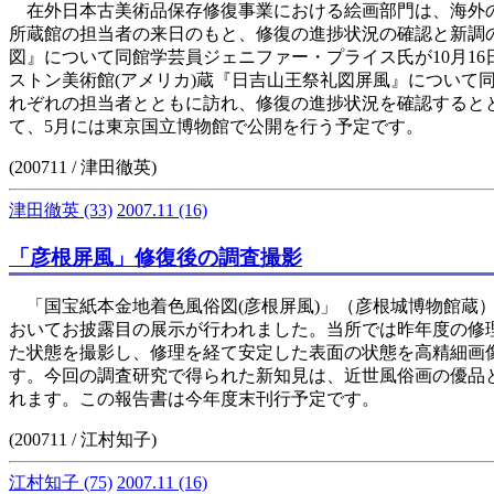
在外日本古美術品保存修復事業における絵画部門は、海外の
所蔵館の担当者の来日のもと、修復の進捗状況の確認と新調の
図』について同館学芸員ジェニファー・プライス氏が10月1
ストン美術館(アメリカ)蔵『日吉山王祭礼図屏風』について
れぞれの担当者とともに訪れ、修復の進捗状況を確認すると
て、5月には東京国立博物館で公開を行う予定です。
(200711 / 津田徹英)
津田徹英
(33)
2007.11
(16)
「彦根屏風」修復後の調査撮影
「国宝紙本金地着色風俗図(彦根屏風)」（彦根城博物館蔵）
おいてお披露目の展示が行われました。当所では昨年度の修
た状態を撮影し、修理を経て安定した表面の状態を高精細画
す。今回の調査研究で得られた新知見は、近世風俗画の優品
れます。この報告書は今年度末刊行予定です。
(200711 / 江村知子)
江村知子
(75)
2007.11
(16)