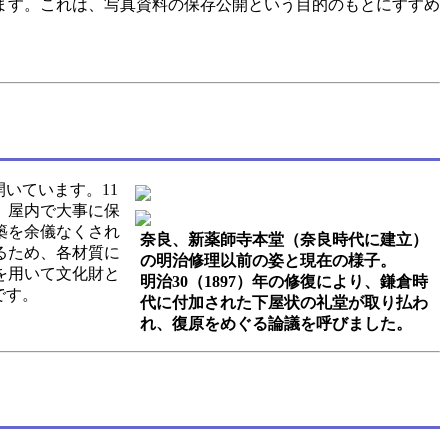
ます。これは、写真資料の保存公開という目的のもとにすすめ
いています。11
。屋内で大事に保
築を余儀なくされ
奈良、新薬師寺本堂（奈良時代に建立）
るため、各材質に
の明治修理以前の姿と現在の様子。
を用いて文化財と
明治30（1897）年の修復により、鎌倉時
です。
代に付加された下屋状の礼堂が取り払わ
れ、復原をめぐる論議を呼びました。