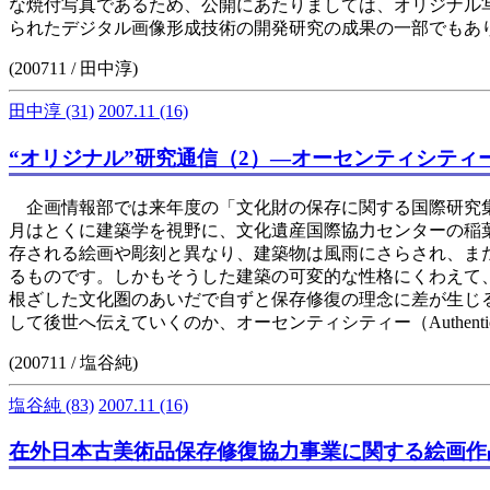
な焼付写真であるため、公開にあたりましては、オリジナル
られたデジタル画像形成技術の開発研究の成果の一部でもあります。
(200711 / 田中淳)
田中淳
(31)
2007.11
(16)
“オリジナル”研究通信（2）―オーセンティシティー（Au
企画情報部では来年度の「文化財の保存に関する国際研究集
月はとくに建築学を視野に、文化遺産国際協力センターの稲葉
存される絵画や彫刻と異なり、建築物は風雨にさらされ、ま
るものです。しかもそうした建築の可変的な性格にくわえて
根ざした文化圏のあいだで自ずと保存修復の理念に差が生じ
して後世へ伝えていくのか、オーセンティシティー（Authen
(200711 / 塩谷純)
塩谷純
(83)
2007.11
(16)
在外日本古美術品保存修復協力事業に関する絵画作