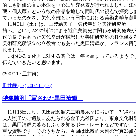
的にも評価の高い琳派を中心に研究発表が行われました。江
蔵・個人蔵）という彼の作品を通して同時代の視点で探究し
ていったのかを、矢代幸雄という日本における美術史学草創
11月3日（土）は、山梨絵美子「矢代幸雄と美術研究所」
館へ」という2名の講師による近代美術史に関わる研究発表
代所長でもあった矢代幸雄が構想した美術研究所の具体像を
美術研究所設立の立役者でもあった黒田清輝が、フランス留
れました。
いわゆる文化財に対する関心は、年々高まっているようです
伝えていきたいと思います。
(200711 / 皿井舞)
皿井舞
(17)
2007.11
(16)
特集陳列「写された黒田清輝」
11月15日より、黒田記念館の二階展示室において「写され
夫人照子のご遺族にあたられる金子光雄氏より、東京文化財研
は、黒田清輝の暮らしぶりを知るポートレートなどですが、
重な資料です。そのうちから、今回は比較的大判の写真23