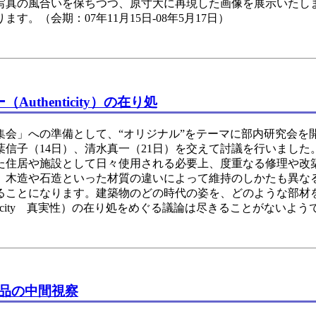
写真の風合いを保ちつつ、原寸大に再現した画像を展示いたし
（会期：07年11月15日-08年5月17日）
thenticity）の在り処
会」への準備として、“オリジナル”をテーマに部内研究会を開
信子（14日）、清水真一（21日）を交えて討議を行いました
た住居や施設として日々使用される必要上、度重なる修理や改
、木造や石造といった材質の違いによって維持のしかたも異な
ることになります。建築物のどの時代の姿を、どのような部材
ticity 真実性）の在り処をめぐる議論は尽きることがないよう
品の中間視察