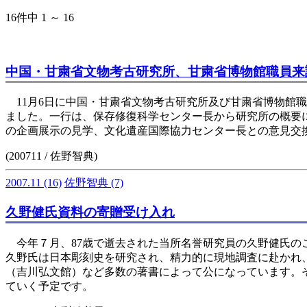
16件中 1 ～ 16
中国・甘粛省文物考古研究所、甘粛省博物館職員来
11月6日に中国・甘粛省文物考古研究所及び甘粛省博物館
ました。一行は、保存修復科学センター長から研究所の概要
の企画展示の見学、文化遺産国際協力センター長との意見交
(200711 / 佐野智典)
2007.11
(16)
佐野智典
(7)
久野健氏資料の寄贈受け入れ
今年７月、87歳で逝去された当所名誉研究員の久野健氏のご
久野氏は日本彫刻史を研究され、精力的に現地調査に赴かれ
（吉川弘文館）など多数の著書によって公になっています。そ
ていく予定です。