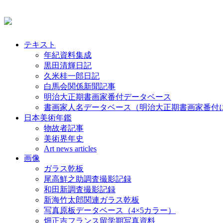
テキスト
年紀資料集成
黒田清輝日記
久米桂一郎日記
白馬会関係新聞記事
明治大正期書画家番付データベース
書画家人名データベース（明治大正期書画家番付
日本美術年鑑
物故者記事
美術界年史
Art news articles
画像
ガラス乾板
尾高鮮之助調査撮影記録
和田新調査撮影記録
新海竹太郎関連ガラス乾板
写真原板データベース（4×5カラー）
畑正吉フランス留学期写真資料