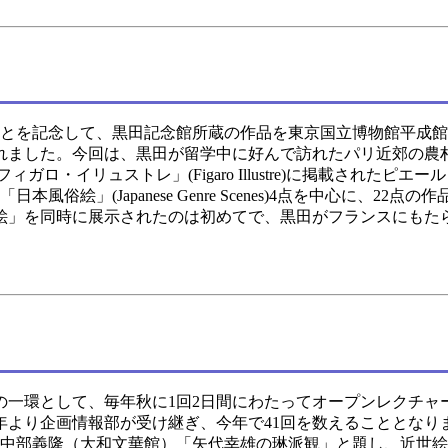
とを記念して、黒田記念館所蔵の作品を東京国立博物館平成館
行われました。今回は、黒田が留学中に好んで訪れたパリ近郊の農
フィガロ・イリュストレ」(Figaro Illustre)に掲載されたピエール・
日本風俗絵」(Japanese Genre Scenes)4点を中心に、22点
風俗絵」を同時に展示されたのは初めてで、黒田がフランスにもた
一環として、毎年秋に1回2日間にわたってオープンレクチャ
年より企画情報部が受け継ぎ、今年で41回を数えることとなり
、中部義隆（大和文華館）「矢代幸雄の琳派観」と題し、近世