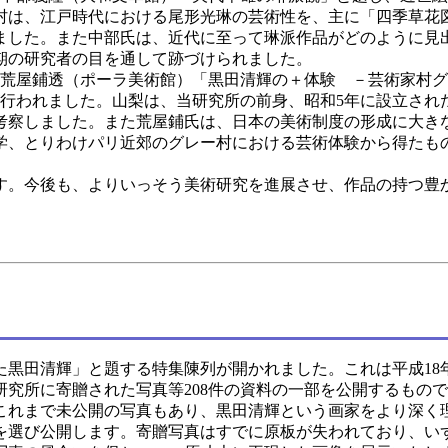
村は、江戸時代における尾形光琳の芸術性を、主に「四季草花
ました。また中部氏は、近代に至って琳派作品がどのように見
期の研究者の目を通して跡づけられました。
、荒屋鋪透（ポーラ美術館）「黒田清輝の＋体験 －芸術家村
が行われました。山梨は、当研究所の前身、昭和5年に設立され
考察しました。また荒屋鋪氏は、日本の美術制度の形成に大き
学、とりわけパリ近郊のグレー村における芸術体験から得たも
。今後も、よりいっそう美術研究を進展させ、作品の持つ豊
た黒田清輝」と題する特集陳列が開かれました。これは平成18
究所に寄贈された写真等208件の資料の一部を公開するもの
これまで未公開の写真もあり、黒田清輝という画家をより深く
点を選び公開します。寄贈写真はすでに原板が失われており、い