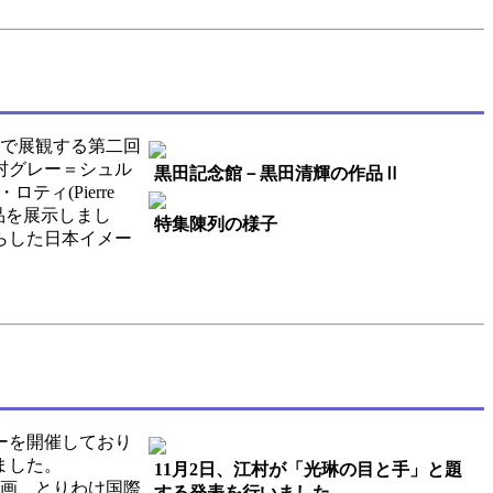
で展観する第二回
村グレー＝シュル
黒田記念館－黒田清輝の作品Ⅱ
ロティ(Pierre
の作品を展示しまし
特集陳列の様子
らした日本イメー
ーを開催しており
ました。
11月2日、江村が「光琳の目と手」と題
絵画、とりわけ国際
する発表を行いました。