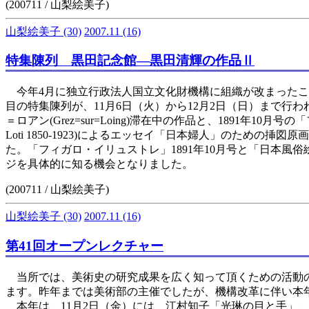
(200711 / 山梨絵美子)
山梨絵美子
(30)
2007.11
(16)
特集陳列 黒田記念館―黒田清輝の作品Ⅱ
今年4月に独立行政法人国立文化財機構に組織が改まったこ
目の特集陳列が、11月6日（火）から12月2日（日）まで
＝ロアン(Grez=sur=Loing)滞在中の作品と、1891年10月号の「
Loti 1850-1923)によるエッセイ「日本婦人」のための挿図原画「
た。「フィガロ・イリュストレ」1891年10月号と「日本
ジを具体的に知る機会となりました。
(200711 / 山梨絵美子)
山梨絵美子
(30)
2007.11
(16)
第41回オープンレクチャー
当所では、美術史の研究成果を広く知って頂くための活動の
ます。昨年までは美術部の主催でしたが、機構改革に伴い本
本年は、11月2日（金）には、江村知子「光琳の目と手」