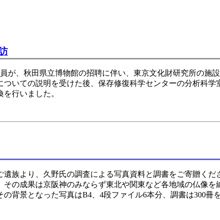
訪
職員が、秋田県立博物館の招聘に伴い、東京文化財研究所の施
についての説明を受けた後、保存修復科学センターの分析科学
換を行いました。
遺族より、久野氏の調査による写真資料と調書をご寄贈くださ
、その成果は京阪神のみならず東北や関東など各地域の仏像を
の背景となった写真はB4、4段ファイル6本分、調書は300