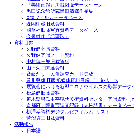
『美術画報』所載図版データベース
黒田記念館所蔵黒田清輝作品集
X線フィルムデータベース
森岡柳蔵旧蔵資料
國華社旧蔵写真資料データベース
今泉雄作『記事珠』
資料目録
久野健寄贈資料
久野健寄贈ノート資料
中村傳三郎旧蔵資料
山下菊二関連資料
斎藤たま 民俗調査カード集成
及川尊雄旧蔵 紙媒体資料目録データベース
展覧会における新型コロナウイルスの影響データ
松島健旧蔵資料
笹木繁男氏主宰現代美術資料センター寄贈資料（
京都府寺院重宝調査記録（赤松調書）データベー
柳澤孝資料デジタル化フィルム_リスト
菅沼貞三旧蔵資料
活動報告
日本語