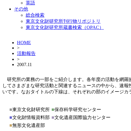
英語
その他
総合検索
東京文化財研究所刊行物リポジトリ
東京文化財研究所蔵書検索（OPAC）
HOME
>
活動報告
>
2007.11
研究所の業務の一部をご紹介します。各年度の活動を網羅
してさまざまな研究活動と関連するニュースの中から、速報
いです。なおタイトルの下線は、それぞれの部のイメージカ
■
東京文化財研究所
■
保存科学研究センター
■
文化財情報資料部
■
文化遺産国際協力センター
■
無形文化遺産部