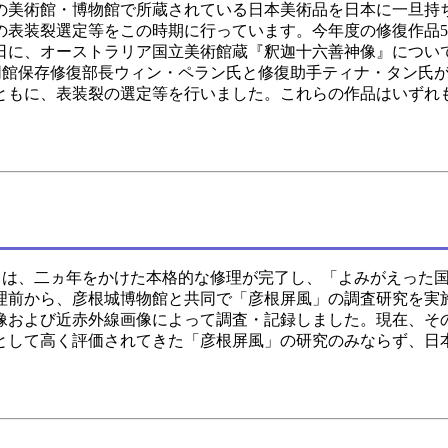
美術館・博物館で所蔵されている日本美術品を日本に一旦持ち帰
表装裂選定等をこの時期に行っています。今年度の修復作品5
6日に、オーストラリア国立美術館蔵『釈迦十六善神像』について
同館保存修復部長ウィン・ペラン氏と修復助手ティナ・タン氏が
ともに、表装裂の選定等を行いました。これらの作品はいずれ
は、二ヵ年をかけた本格的な修理が完了し、「よみがえった国宝・
理前から、彦根城博物館と共同で「彦根屏風」の調査研究を実
像および近赤外線画像によって調査・記録しました。現在、そ
として高く評価されてきた「彦根屏風」の研究のみならず、日