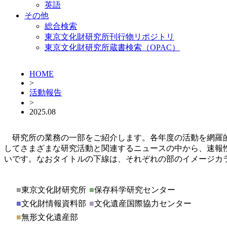
英語
その他
総合検索
東京文化財研究所刊行物リポジトリ
東京文化財研究所蔵書検索（OPAC）
HOME
>
活動報告
>
2025.08
研究所の業務の一部をご紹介します。各年度の活動を網羅
してさまざまな研究活動と関連するニュースの中から、速報
いです。なおタイトルの下線は、それぞれの部のイメージカ
■
東京文化財研究所
■
保存科学研究センター
■
文化財情報資料部
■
文化遺産国際協力センター
■
無形文化遺産部