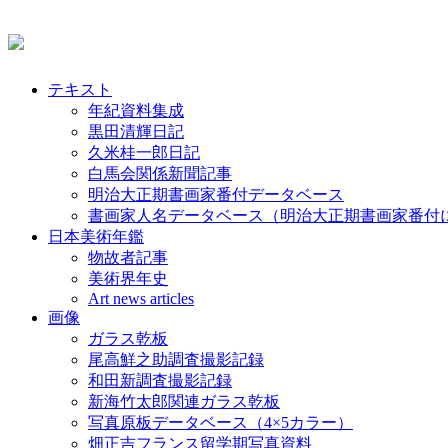
テキスト
年紀資料集成
黒田清輝日記
久米桂一郎日記
白馬会関係新聞記事
明治大正期書画家番付データベース
書画家人名データベース（明治大正期書画家番付
日本美術年鑑
物故者記事
美術界年史
Art news articles
画像
ガラス乾板
尾高鮮之助調査撮影記録
和田新調査撮影記録
新海竹太郎関連ガラス乾板
写真原板データベース（4×5カラー）
畑正吉フランス留学期写真資料