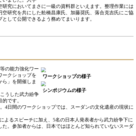
空研究においてまさに一級の資料群といえます。整理作業には
円空研究を共にした舩橋昌康氏、加藤奨氏、落合克吉氏にご協
ブとして公開できるよう務めてまいります。
家等の能力強化ワー
ワークショップを
ワークショップの様子
から」を開催しま
シンポジウムの様子
。こうした武力紛争
目的です。
。4日間のワークショップでは、スーダンの文化遺産の現状に
名によるスピーチに加え、5名の日本人発表者から武力紛争下に
した。参加者からは、日本ではほとんど知られていないスーダ