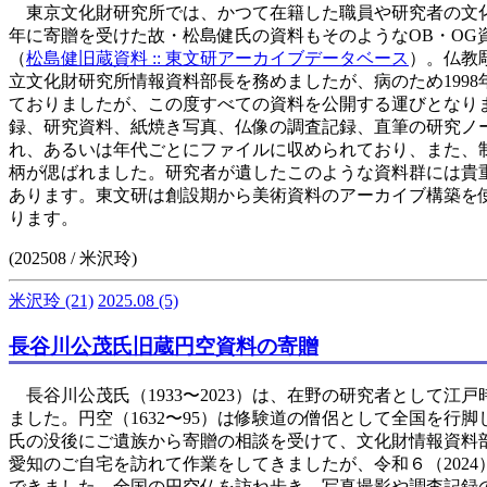
東京文化財研究所では、かつて在籍した職員や研究者の文化財
年に寄贈を受けた故・松島健氏の資料もそのようなOB・O
（
松島健旧蔵資料 :: 東文研アーカイブデータベース
）。仏教
立文化財研究所情報資料部長を務めましたが、病のため199
ておりましたが、この度すべての資料を公開する運びとなり
録、研究資料、紙焼き写真、仏像の調査記録、直筆の研究ノ
れ、あるいは年代ごとにファイルに収められており、また、
柄が偲ばれました。研究者が遺したこのような資料群には貴
あります。東文研は創設期から美術資料のアーカイブ構築を
ります。
(202508 / 米沢玲)
米沢玲
(21)
2025.08
(5)
長谷川公茂氏旧蔵円空資料の寄贈
長谷川公茂氏（1933〜2023）は、在野の研究者として
ました。円空（1632〜95）は修験道の僧侶として全国を
氏の没後にご遺族から寄贈の相談を受けて、文化財情報資料
愛知のご自宅を訪れて作業をしてきましたが、令和６（202
できました。全国の円空仏を訪ね歩き、写真撮影や調査記録