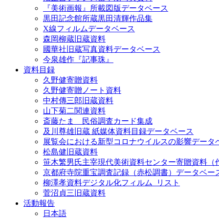
『美術画報』所載図版データベース
黒田記念館所蔵黒田清輝作品集
X線フィルムデータベース
森岡柳蔵旧蔵資料
國華社旧蔵写真資料データベース
今泉雄作『記事珠』
資料目録
久野健寄贈資料
久野健寄贈ノート資料
中村傳三郎旧蔵資料
山下菊二関連資料
斎藤たま 民俗調査カード集成
及川尊雄旧蔵 紙媒体資料目録データベース
展覧会における新型コロナウイルスの影響データ
松島健旧蔵資料
笹木繁男氏主宰現代美術資料センター寄贈資料（
京都府寺院重宝調査記録（赤松調書）データベー
柳澤孝資料デジタル化フィルム_リスト
菅沼貞三旧蔵資料
活動報告
日本語