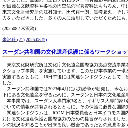
が困難な文献資料や各地の円空仏の写真資料はもちろん、中
東京文化財研究所の江村知子、田代裕一朗、黒﨑夏央、そし
力をいただきました。多くの人に活用していただくためにも
(202508 / 米沢玲)
米沢玲
(21)
2025.08
(5)
スーダン共和国の文化遺産保護に係るワークショッ
東京文化財研究所は文化庁文化遺産国際協力拠点交流事業を受
クショップ事業」を実施しています。このたび本事業の一環と
実施するとともに、16日午後には関連シンポジウムとして
した。
スーダン共和国では2023年4月に武力紛争が勃発し、今な
下にある文化遺産を守るために、スーダンと日本の文化遺産
本事業では、スーダン人専門家3名と、イギリス人専門家1
ついての情報が共有されるとともに、その保護に必要な国際
関連シンポジウムは、ICOM 日本委員会と日本イコモス国
おける文化遺産保護と国際協力のための提言がなされました
ンの状況を知ることが出来る良い機会であったとの意見を多