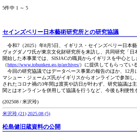
5件中 1 ～ 5
セインズベリー日本藝術研究所との研究協議
令和7（2025）年8月5日、イギリス・セインズベリー日本
ヴォグダノワ氏が東京文化財研究所を来訪し、共同研究「日本
開始した本事業では、SISJACの職員からイギリスを中心
（
https://www.tobunken.go.jp/archives/
）に提供してもらってい
今回の研究協議ではデータベース事業の報告のほか、12月に
マシュー・ジェームズ氏がイギリスからオンラインで参加し
されたコロナ禍の3年間は渡英や訪日が叶わず、研究協議は
関とはオンラインを併用して協議を行うなど、今後も利便性
(202508 / 米沢玲)
米沢玲
(21)
2025.08
(5)
松島健旧蔵資料の公開