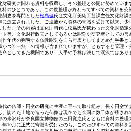
研究に関わる資料を収蔵し、その整理と公開に努めています。
G資料のひとつであり、この度整理が終わってすべての資料を公
彫刻史を専門とした
松島健
氏は文化庁美術工芸課主任文化財調
8年に逝去されました。ご遺族から資料の寄贈を受けて以来、少
ました。その内容は文化庁時代に松島氏が携わった文化財指定
ート等、文化財行政官としてあるいは彫刻史研究者としての営
制作年代の判明する仏教彫刻を自ら年表としてまとめた手書き
重かつ唯一無二の情報が含まれていますが、ともすると管理・
使命としてきた機関であり、人手や予算は決して潤沢ではあり
江戸時代の仏師・円空の研究に生涯に亘って取り組み、長く円空学
行脚し、訪れた土地で造った仏像は現在でも全国に数千体が残され
部の米沢玲が奈良国立博物館の三田覚之氏とともに資料の整理
4）年10月に正式に寄贈を受けたのち、このたびすべての資料を
の作成を続けてきた長谷川氏のご自宅には膨大な資料が遺され