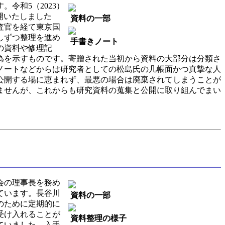
令和5（2023）
開いたしました
資料の一部
査官を経て東京国
しずつ整理を進め
手書きノート
の資料や修理記
為を示すものです。寄贈された当初から資料の大部分は分類さ
ノートなどからは研究者としての松島氏の几帳面かつ真摯な人
公開する場に恵まれず、最悪の場合は廃棄されてしまうことが
ませんが、これからも研究資料の蒐集と公開に取り組んでまい
会の理事長を務め
ています。長谷川
資料の一部
のために定期的に
受け入れることが
資料整理の様子
ていました。入手