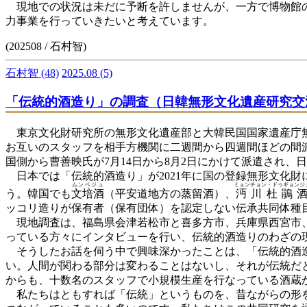
現地での状況は未だに予断を許しませんが、一方で博物館の
力事業を行っていきたいと考えています。
(202508 / 石村智)
石村智
(48)
2025.08
(5)
「伝統的酒造り」の調査（日韓無形文化遺産研究交
東京文化財研究所の無形文化遺産部と大韓民国国家遺産庁無
お互いのスタッフを相手方機関に二週間から四週間ほどの間派
国側から曹善映氏が7月14日から8月2日にかけて派遣され
日本では「伝統的酒造り」が2021年に国の登録無形文化財
ムンベジュ
ミョンチョン・ドゥギョンジ
う。韓国でも
文培酒
（平安道地方の蒸留酒）、
沔川杜鵑
ッコリ造りが保有者（保有団体）を認定しない伝承共同体種
現地調査は、福島県会津若松市と喜多方市、兵庫県西宮市、
っている方々にインタビューを行い、伝統的酒造りのわざの
そうしたお話を伺う中で興味深かったことは、「伝統的酒造
い。人間が関わる部分は変わることはないし、それが伝統だ
からも、十数名のスタッフで小規模生産を行なっている酒蔵
私たちはともすれば「伝統」というものを、昔ながらの形を