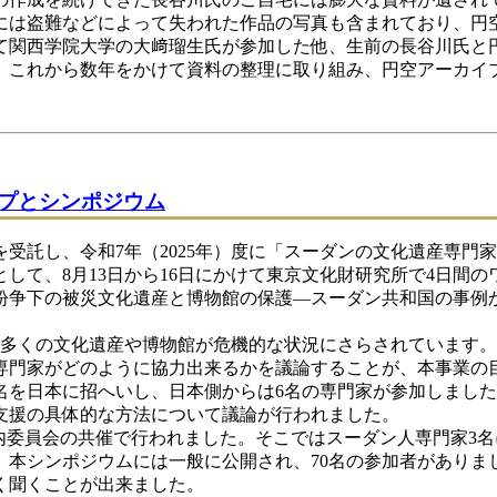
には盗難などによって失われた作品の写真も含まれており、円
て関西学院大学の大﨑瑠生氏が参加した他、生前の長谷川氏と
、これから数年をかけて資料の整理に取り組み、円空アーカイ
プとシンポジウム
託し、令和7年（2025年）度に「スーダンの文化遺産専門
して、8月13日から16日にかけて東京文化財研究所で4日間の
「紛争下の被災文化遺産と博物館の保護―スーダン共和国の事例
お多くの文化遺産や博物館が危機的な状況にさらされています
専門家がどのように協力出来るかを議論することが、本事業の
名を日本に招へいし、日本側からは6名の専門家が参加しました
支援の具体的な方法について議論が行われました。
内委員会の共催で行われました。そこではスーダン人専門家3
。本シンポジウムには一般に公開され、70名の参加者がありま
く聞くことが出来ました。