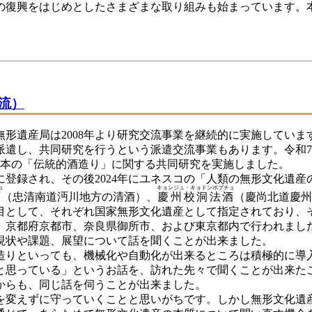
復興をはじめとしたさまざまな取り組みも始まっています。
流）
形遺産局は2008年より研究交流事業を継続的に実施していま
遣し、共同研究を行うという派遣交流事業もあります。令和7年
、日本の「伝統的酒造り」に関する共同研究を実施しました。
に登録され、その後2024年にユネスコの「人類の無形文化遺
ュ
キョンジュ・キョドンポプチュ
酒
（忠清南道沔川地方の清酒）、
慶州校洞法酒
（慶尚北道慶州
目として、それぞれ国家無形文化遺産として指定されており、
京都府京都市、奈良県御所市、および東京都内で行われまし
現状や課題、展望について話を聞くことが出来ました。
りといっても、機械化や自動化が出来るところは積極的に導
と思っている」というお話を、訪れた先々で聞くことが出来た
からも、同じ話を伺うことが出来ました。
変えずに守っていくことと思いがちです。しかし無形文化遺