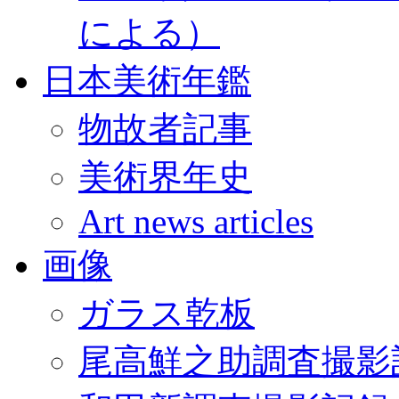
による）
日本美術年鑑
物故者記事
美術界年史
Art news articles
画像
ガラス乾板
尾高鮮之助調査撮影