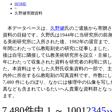
HOME
>
久野健寄贈資料
本データベースは、
久野健
氏のご遺族から寄贈さ
資料の目録です。久野氏は1944年に当研究所の前
る美術研究所に入所された後、1982年の退官まで、
年間にわたって仏教彫刻史の研究に従事しました。
後は自宅に隣接して仏教美術研究所を設立・主催し
年にわたって収集された資料を研究者の利用に供し
た。本資料はそうした久野氏収集資料の一部で、主
内外に所在する仏教彫刻の写真資料です。件数にし
7,480 件にものぼり、なかには修理中の仏像を写し
真なども含まれているたいへん貴重な資料群となっ
ます。
7,480件中 1 ～ 100
1
2
3
4
5
›