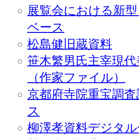
展覧会における新型
ベース
松島健旧蔵資料
笹木繁男氏主宰現代
（作家ファイル）
京都府寺院重宝調査
ス
柳澤孝資料デジタル