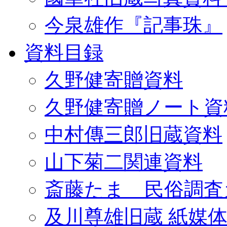
今泉雄作『記事珠』
資料目録
久野健寄贈資料
久野健寄贈ノート資
中村傳三郎旧蔵資料
山下菊二関連資料
斎藤たま 民俗調査
及川尊雄旧蔵 紙媒