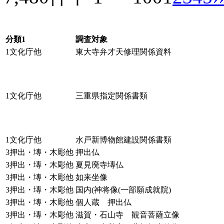
分類1
調査対象
1文化庁他
東大寺弁才天修理関係資料
1文化庁他
三重県指定関係書類
1文化庁他
水戸新博物館建設関係書類
3押出・塼・木彫他
押出仏
3押出・塼・木彫他
夏見廃寺塼仏
3押出・塼・木彫他
如来坐像
3押出・塼・木彫他
国内(神将像(一部願成就院)
3押出・塼・木彫他
個人蔵 押出仏
3押出・塼・木彫他
滋賀・石山寺 観音菩薩立像