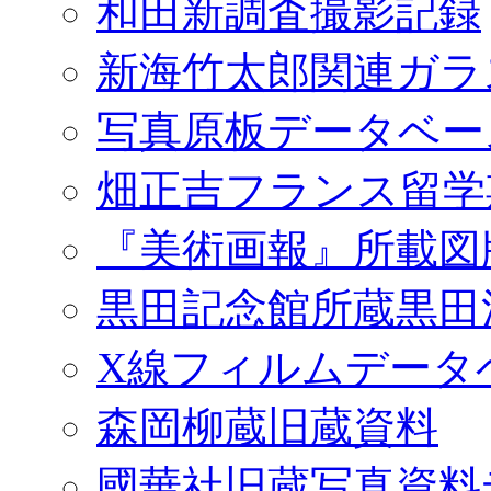
和田新調査撮影記録
新海竹太郎関連ガラ
写真原板データベー
畑正吉フランス留学
『美術画報』所載図
黒田記念館所蔵黒田
X線フィルムデータ
森岡柳蔵旧蔵資料
國華社旧蔵写真資料