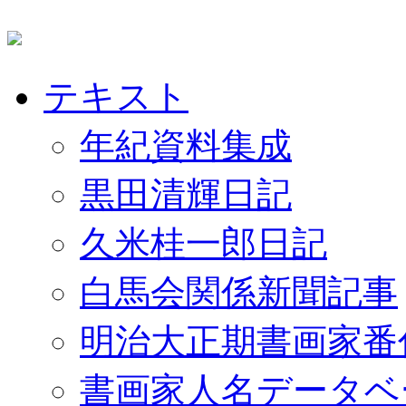
テキスト
年紀資料集成
黒田清輝日記
久米桂一郎日記
白馬会関係新聞記事
明治大正期書画家番
書画家人名データベ