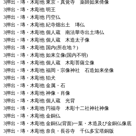
3押出・塼・木彫他
東京・真覚寺 薬師如来倚像
3押出・塼・木彫他
明王
3押出・塼・木彫他
円空仏
3押出・塼・木彫他
紀寺畑出土 塼仏
3押出・塼・木彫他
個人蔵 南法華寺出土塼仏
3押出・塼・木彫他
個人蔵 木造太子像
3押出・塼・木彫他
国内(所在地？)
3押出・塼・木彫他
如来立像(国内不明)
3押出・塼・木彫他
個人蔵 木彫菩薩立像
3押出・塼・木彫他
福岡・宗像神社 石造如来坐像
3押出・塼・木彫他
狛犬
3押出・塼・木彫他
金属・石
3押出・塼・木彫他
神像・肖像
3押出・塼・木彫他
個人蔵 光背
3押出・塼・木彫他
円福寺 木彫十二社神社神像
3押出・塼・木彫他
金銅仏
3押出・塼・木彫他
金銅仏(背面)一葉・木造及び金銅仏像底
3押出・塼・木彫他
奈良・長谷寺 千仏多宝塔銅版