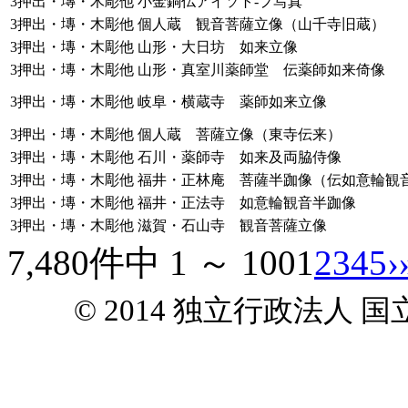
3押出・塼・木彫他
小金銅仏アイソト-プ写真
3押出・塼・木彫他
個人蔵 観音菩薩立像（山千寺旧蔵）
3押出・塼・木彫他
山形・大日坊 如来立像
3押出・塼・木彫他
山形・真室川薬師堂 伝薬師如来倚像
3押出・塼・木彫他
岐阜・横蔵寺 薬師如来立像
3押出・塼・木彫他
個人蔵 菩薩立像（東寺伝来）
3押出・塼・木彫他
石川・薬師寺 如来及両脇侍像
3押出・塼・木彫他
福井・正林庵 菩薩半跏像（伝如意輪観
3押出・塼・木彫他
福井・正法寺 如意輪観音半跏像
3押出・塼・木彫他
滋賀・石山寺 観音菩薩立像
7,480件中 1 ～ 100
1
2
3
4
5
›
© 2014 独立行政法人