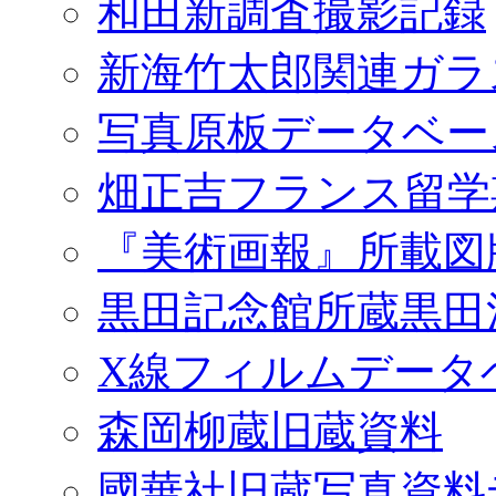
和田新調査撮影記録
新海竹太郎関連ガラ
写真原板データベー
畑正吉フランス留学
『美術画報』所載図
黒田記念館所蔵黒田
X線フィルムデータ
森岡柳蔵旧蔵資料
國華社旧蔵写真資料