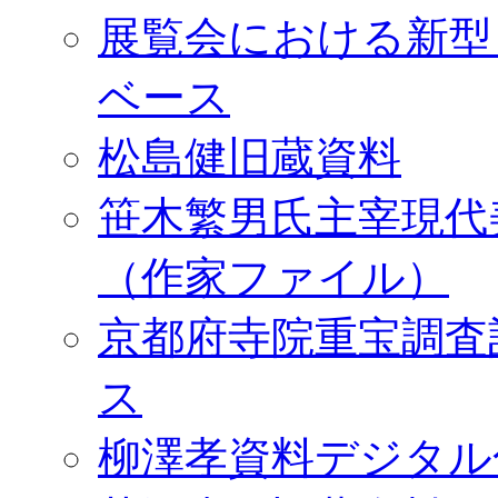
展覧会における新型
ベース
松島健旧蔵資料
笹木繁男氏主宰現代
（作家ファイル）
京都府寺院重宝調査
ス
柳澤孝資料デジタル