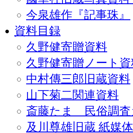
今泉雄作『記事珠』
資料目録
久野健寄贈資料
久野健寄贈ノート資
中村傳三郎旧蔵資料
山下菊二関連資料
斎藤たま 民俗調査
及川尊雄旧蔵 紙媒