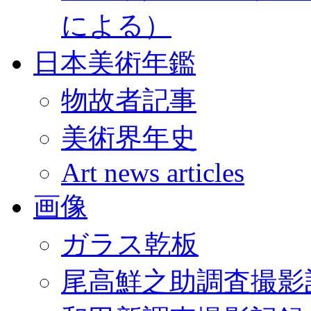
による）
日本美術年鑑
物故者記事
美術界年史
Art news articles
画像
ガラス乾板
尾高鮮之助調査撮影