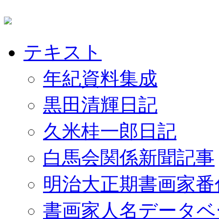
テキスト
年紀資料集成
黒田清輝日記
久米桂一郎日記
白馬会関係新聞記事
明治大正期書画家番
書画家人名データベ