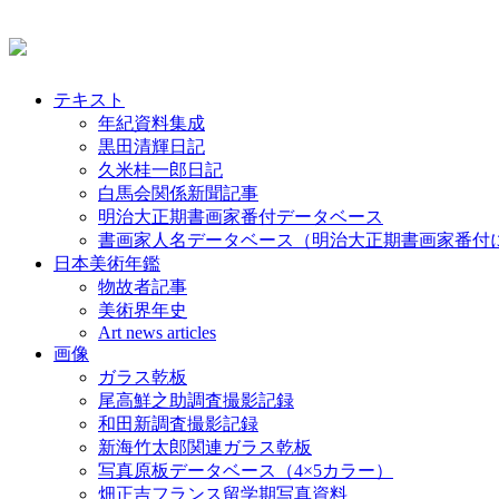
テキスト
年紀資料集成
黒田清輝日記
久米桂一郎日記
白馬会関係新聞記事
明治大正期書画家番付データベース
書画家人名データベース（明治大正期書画家番付
日本美術年鑑
物故者記事
美術界年史
Art news articles
画像
ガラス乾板
尾高鮮之助調査撮影記録
和田新調査撮影記録
新海竹太郎関連ガラス乾板
写真原板データベース（4×5カラー）
畑正吉フランス留学期写真資料