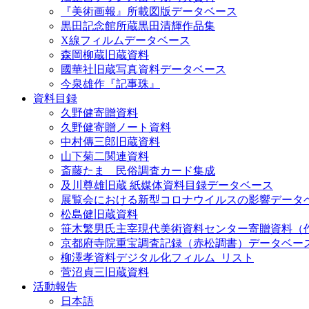
『美術画報』所載図版データベース
黒田記念館所蔵黒田清輝作品集
X線フィルムデータベース
森岡柳蔵旧蔵資料
國華社旧蔵写真資料データベース
今泉雄作『記事珠』
資料目録
久野健寄贈資料
久野健寄贈ノート資料
中村傳三郎旧蔵資料
山下菊二関連資料
斎藤たま 民俗調査カード集成
及川尊雄旧蔵 紙媒体資料目録データベース
展覧会における新型コロナウイルスの影響データ
松島健旧蔵資料
笹木繁男氏主宰現代美術資料センター寄贈資料（
京都府寺院重宝調査記録（赤松調書）データベー
柳澤孝資料デジタル化フィルム_リスト
菅沼貞三旧蔵資料
活動報告
日本語