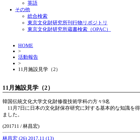
英語
その他
総合検索
東京文化財研究所刊行物リポジトリ
東京文化財研究所蔵書検索（OPAC）
HOME
>
活動報告
>
11月施設見学（2）
11月施設見学（2）
韓国伝統文化大学文化財修復技術学科の方々9名
11月7日に日本の文化財保存研究に対する基本的な知識を
ました。
(201711 / 林昌宏)
林昌宏
(26)
2017.11
(13)