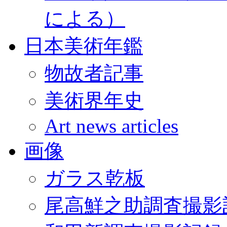
による）
日本美術年鑑
物故者記事
美術界年史
Art news articles
画像
ガラス乾板
尾高鮮之助調査撮影