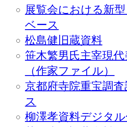
展覧会における新型
ベース
松島健旧蔵資料
笹木繁男氏主宰現代
（作家ファイル）
京都府寺院重宝調査
ス
柳澤孝資料デジタル