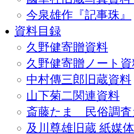
今泉雄作『記事珠』
資料目録
久野健寄贈資料
久野健寄贈ノート資
中村傳三郎旧蔵資料
山下菊二関連資料
斎藤たま 民俗調査
及川尊雄旧蔵 紙媒