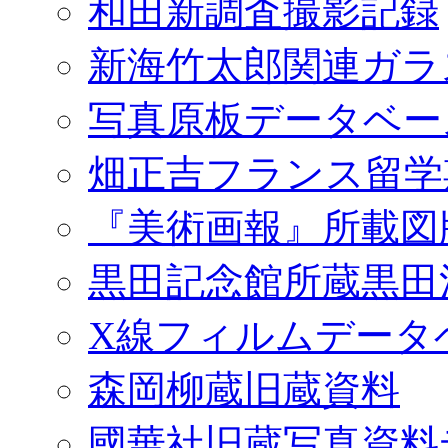
和田新調査撮影記録
新海竹太郎関連ガラ
写真原板データベー
畑正吉フランス留学
『美術画報』所載図
黒田記念館所蔵黒田
X線フィルムデータ
森岡柳蔵旧蔵資料
國華社旧蔵写真資料