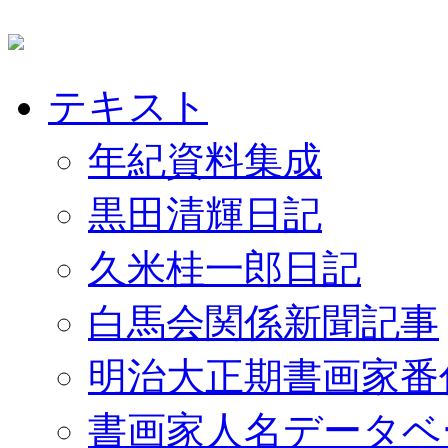
テキスト
年紀資料集成
黒田清輝日記
久米桂一郎日記
白馬会関係新聞記事
明治大正期書画家番
書画家人名データベ