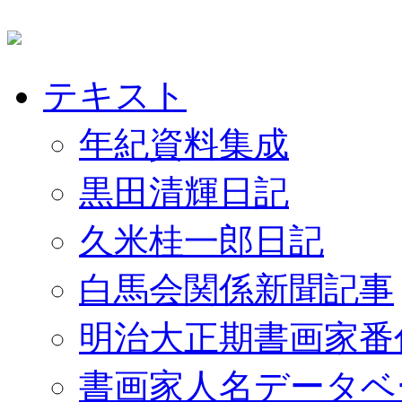
テキスト
年紀資料集成
黒田清輝日記
久米桂一郎日記
白馬会関係新聞記事
明治大正期書画家番
書画家人名データベ