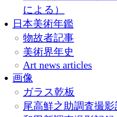
による）
日本美術年鑑
物故者記事
美術界年史
Art news articles
画像
ガラス乾板
尾高鮮之助調査撮影