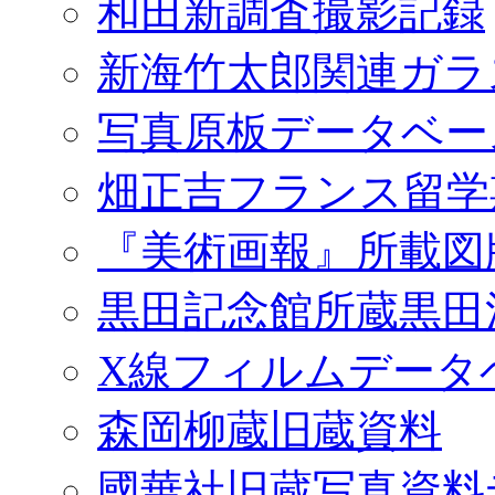
和田新調査撮影記録
新海竹太郎関連ガラ
写真原板データベー
畑正吉フランス留学
『美術画報』所載図
黒田記念館所蔵黒田
X線フィルムデータ
森岡柳蔵旧蔵資料
國華社旧蔵写真資料