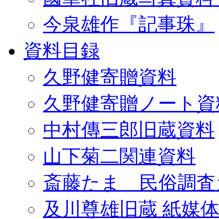
今泉雄作『記事珠』
資料目録
久野健寄贈資料
久野健寄贈ノート資
中村傳三郎旧蔵資料
山下菊二関連資料
斎藤たま 民俗調査
及川尊雄旧蔵 紙媒