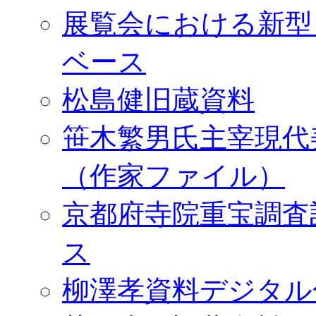
展覧会における新型
ベース
松島健旧蔵資料
笹木繁男氏主宰現代
（作家ファイル）
京都府寺院重宝調査
ス
柳澤孝資料デジタル