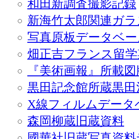
和田新調査撮影記録
新海竹太郎関連ガラ
写真原板データベー
畑正吉フランス留学
『美術画報』所載図
黒田記念館所蔵黒田
X線フィルムデータ
森岡柳蔵旧蔵資料
國華社旧蔵写真資料