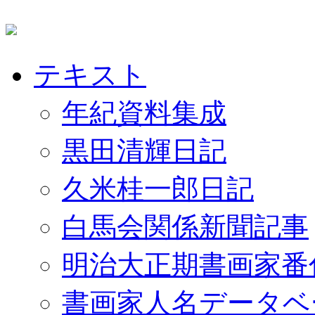
テキスト
年紀資料集成
黒田清輝日記
久米桂一郎日記
白馬会関係新聞記事
明治大正期書画家番
書画家人名データベ