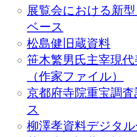
展覧会における新型
ベース
松島健旧蔵資料
笹木繁男氏主宰現代
（作家ファイル）
京都府寺院重宝調査
ス
柳澤孝資料デジタル