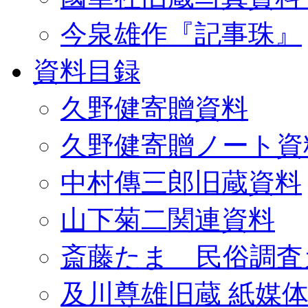
今泉雄作『記事珠』
資料目録
久野健寄贈資料
久野健寄贈ノート資
中村傳三郎旧蔵資料
山下菊二関連資料
斎藤たま 民俗調査
及川尊雄旧蔵 紙媒