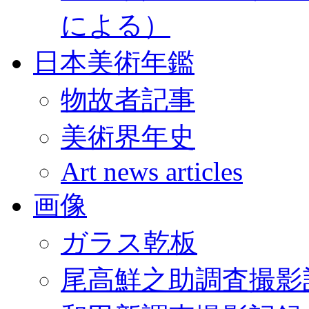
による）
日本美術年鑑
物故者記事
美術界年史
Art news articles
画像
ガラス乾板
尾高鮮之助調査撮影