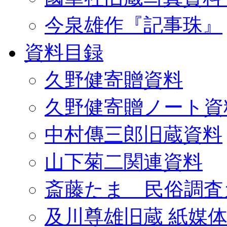
今泉雄作『記事珠』
資料目録
久野健寄贈資料
久野健寄贈ノート資
中村傳三郎旧蔵資料
山下菊二関連資料
斎藤たま 民俗調査
及川尊雄旧蔵 紙媒