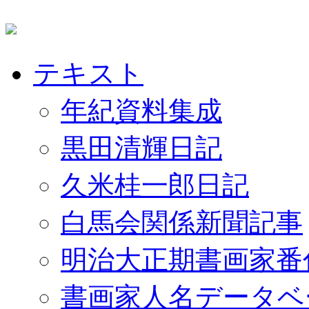
テキスト
年紀資料集成
黒田清輝日記
久米桂一郎日記
白馬会関係新聞記事
明治大正期書画家番
書画家人名データベ