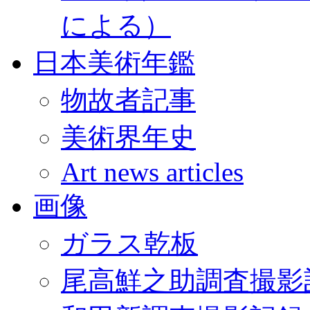
による）
日本美術年鑑
物故者記事
美術界年史
Art news articles
画像
ガラス乾板
尾高鮮之助調査撮影