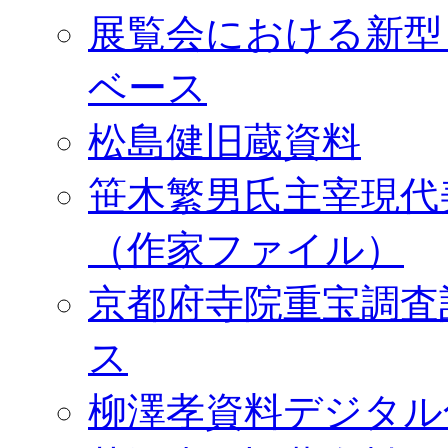
展覧会における新型
ベース
松島健旧蔵資料
笹木繁男氏主宰現代
（作家ファイル）
京都府寺院重宝調査
ス
柳澤孝資料デジタル