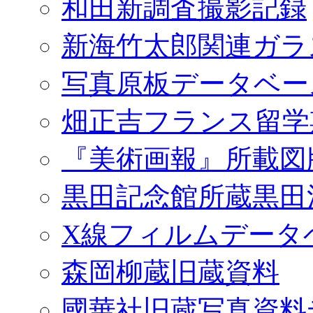
和田新調査撮影記録
新海竹太郎関連ガラ
写真原板データベー
畑正吉フランス留学
『美術画報』所載図
黒田記念館所蔵黒田
X線フィルムデータ
森岡柳蔵旧蔵資料
國華社旧蔵写真資料