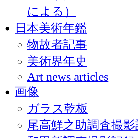
による）
日本美術年鑑
物故者記事
美術界年史
Art news articles
画像
ガラス乾板
尾高鮮之助調査撮影