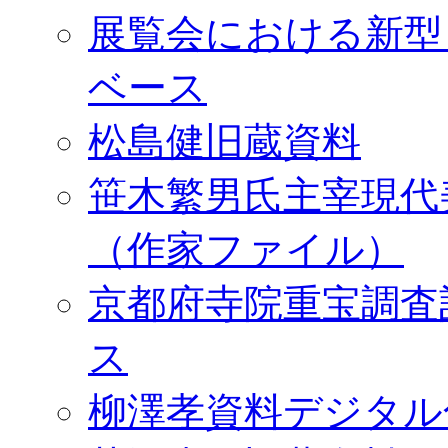
展覧会における新型
ベース
松島健旧蔵資料
笹木繁男氏主宰現代
（作家ファイル）
京都府寺院重宝調査
ス
柳澤孝資料デジタル