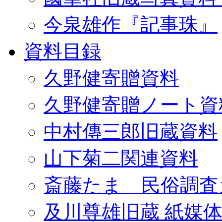
今泉雄作『記事珠』
資料目録
久野健寄贈資料
久野健寄贈ノート資
中村傳三郎旧蔵資料
山下菊二関連資料
斎藤たま 民俗調査
及川尊雄旧蔵 紙媒