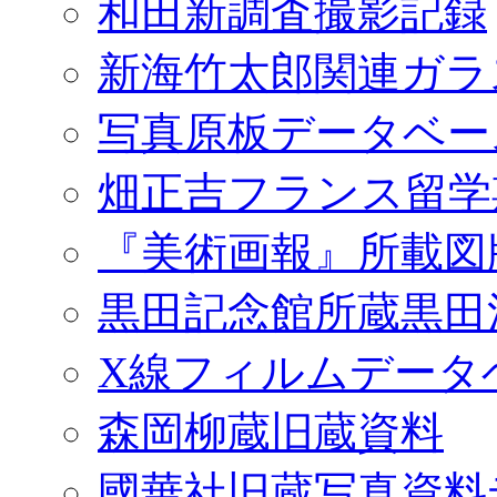
和田新調査撮影記録
新海竹太郎関連ガラ
写真原板データベー
畑正吉フランス留学
『美術画報』所載図
黒田記念館所蔵黒田
X線フィルムデータ
森岡柳蔵旧蔵資料
國華社旧蔵写真資料