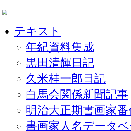
テキスト
年紀資料集成
黒田清輝日記
久米桂一郎日記
白馬会関係新聞記事
明治大正期書画家番
書画家人名データベ