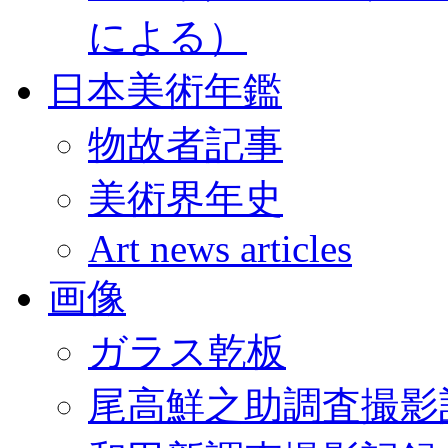
による）
日本美術年鑑
物故者記事
美術界年史
Art news articles
画像
ガラス乾板
尾高鮮之助調査撮影