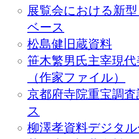
展覧会における新型
ベース
松島健旧蔵資料
笹木繁男氏主宰現代
（作家ファイル）
京都府寺院重宝調査
ス
柳澤孝資料デジタル