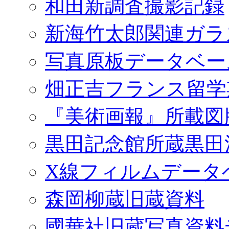
和田新調査撮影記録
新海竹太郎関連ガラ
写真原板データベー
畑正吉フランス留学
『美術画報』所載図
黒田記念館所蔵黒田
X線フィルムデータ
森岡柳蔵旧蔵資料
國華社旧蔵写真資料