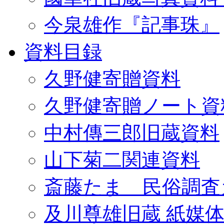
今泉雄作『記事珠』
資料目録
久野健寄贈資料
久野健寄贈ノート資
中村傳三郎旧蔵資料
山下菊二関連資料
斎藤たま 民俗調査
及川尊雄旧蔵 紙媒