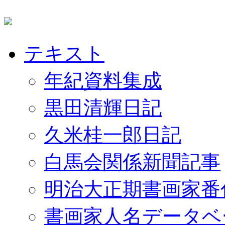
テキスト
年紀資料集成
黒田清輝日記
久米桂一郎日記
白馬会関係新聞記事
明治大正期書画家番
書画家人名データベ