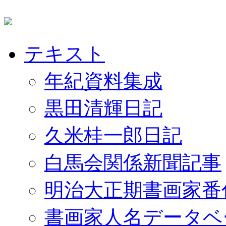
テキスト
年紀資料集成
黒田清輝日記
久米桂一郎日記
白馬会関係新聞記事
明治大正期書画家番
書画家人名データベ