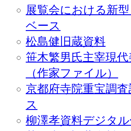
展覧会における新型
ベース
松島健旧蔵資料
笹木繁男氏主宰現代
（作家ファイル）
京都府寺院重宝調査
ス
柳澤孝資料デジタル