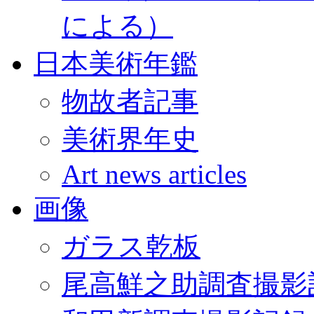
による）
日本美術年鑑
物故者記事
美術界年史
Art news articles
画像
ガラス乾板
尾高鮮之助調査撮影