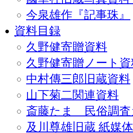
今泉雄作『記事珠』
資料目録
久野健寄贈資料
久野健寄贈ノート資
中村傳三郎旧蔵資料
山下菊二関連資料
斎藤たま 民俗調査
及川尊雄旧蔵 紙媒