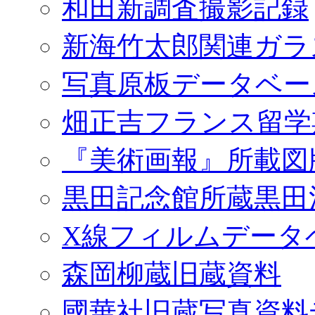
和田新調査撮影記録
新海竹太郎関連ガラ
写真原板データベー
畑正吉フランス留学
『美術画報』所載図
黒田記念館所蔵黒田
X線フィルムデータ
森岡柳蔵旧蔵資料
國華社旧蔵写真資料