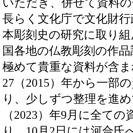
いただき、併せて資料の
長らく文化庁で文化財行
本彫刻史の研究に取り組
国各地の仏教彫刻の作品
極めて貴重な資料が含ま
27（2015）年から一
り、少しずつ整理を進め
（2023）年9月に全て
り、10月2日には河合