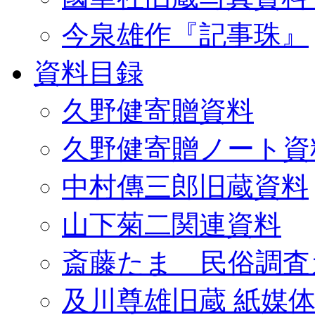
今泉雄作『記事珠』
資料目録
久野健寄贈資料
久野健寄贈ノート資
中村傳三郎旧蔵資料
山下菊二関連資料
斎藤たま 民俗調査
及川尊雄旧蔵 紙媒