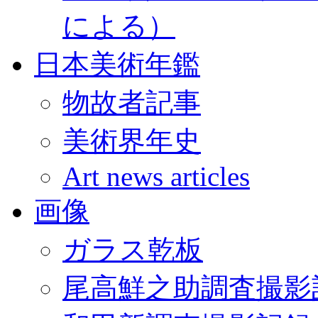
による）
日本美術年鑑
物故者記事
美術界年史
Art news articles
画像
ガラス乾板
尾高鮮之助調査撮影