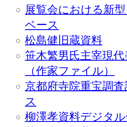
展覧会における新型
ベース
松島健旧蔵資料
笹木繁男氏主宰現代
（作家ファイル）
京都府寺院重宝調査
ス
柳澤孝資料デジタル