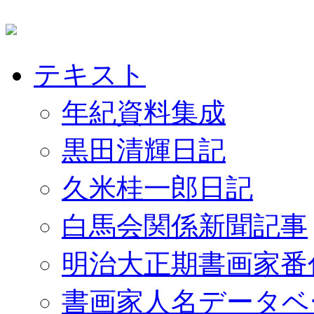
テキスト
年紀資料集成
黒田清輝日記
久米桂一郎日記
白馬会関係新聞記事
明治大正期書画家番
書画家人名データベ