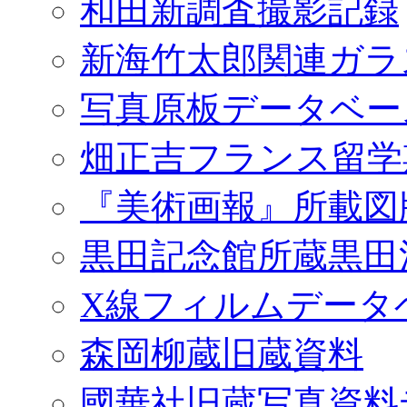
和田新調査撮影記録
新海竹太郎関連ガラ
写真原板データベー
畑正吉フランス留学
『美術画報』所載図
黒田記念館所蔵黒田
X線フィルムデータ
森岡柳蔵旧蔵資料
國華社旧蔵写真資料