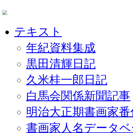
テキスト
年紀資料集成
黒田清輝日記
久米桂一郎日記
白馬会関係新聞記事
明治大正期書画家番
書画家人名データベ