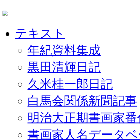
テキスト
年紀資料集成
黒田清輝日記
久米桂一郎日記
白馬会関係新聞記事
明治大正期書画家番
書画家人名データベ