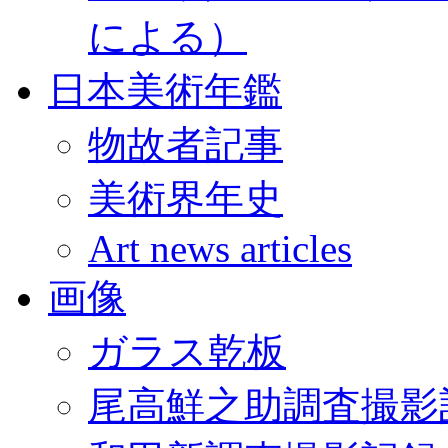
による）
日本美術年鑑
物故者記事
美術界年史
Art news articles
画像
ガラス乾板
尾高鮮之助調査撮影