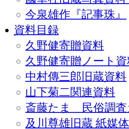
今泉雄作『記事珠』
資料目録
久野健寄贈資料
久野健寄贈ノート資
中村傳三郎旧蔵資料
山下菊二関連資料
斎藤たま 民俗調査
及川尊雄旧蔵 紙媒