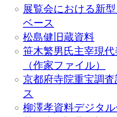
展覧会における新型
ベース
松島健旧蔵資料
笹木繁男氏主宰現代
（作家ファイル）
京都府寺院重宝調査
ス
柳澤孝資料デジタル