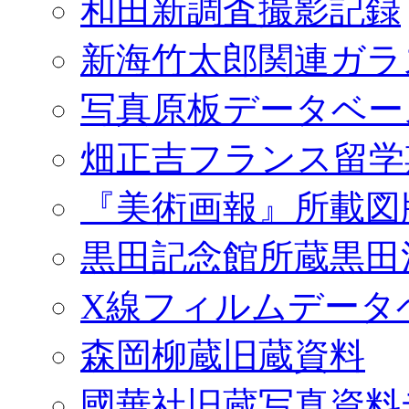
和田新調査撮影記録
新海竹太郎関連ガラ
写真原板データベー
畑正吉フランス留学
『美術画報』所載図
黒田記念館所蔵黒田
X線フィルムデータ
森岡柳蔵旧蔵資料
國華社旧蔵写真資料