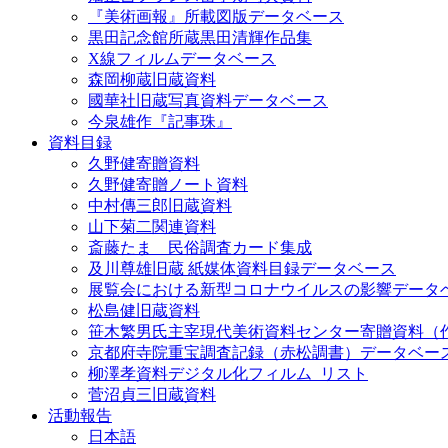
『美術画報』所載図版データベース
黒田記念館所蔵黒田清輝作品集
X線フィルムデータベース
森岡柳蔵旧蔵資料
國華社旧蔵写真資料データベース
今泉雄作『記事珠』
資料目録
久野健寄贈資料
久野健寄贈ノート資料
中村傳三郎旧蔵資料
山下菊二関連資料
斎藤たま 民俗調査カード集成
及川尊雄旧蔵 紙媒体資料目録データベース
展覧会における新型コロナウイルスの影響データ
松島健旧蔵資料
笹木繁男氏主宰現代美術資料センター寄贈資料（
京都府寺院重宝調査記録（赤松調書）データベー
柳澤孝資料デジタル化フィルム_リスト
菅沼貞三旧蔵資料
活動報告
日本語