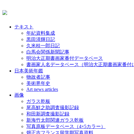
テキスト
年紀資料集成
黒田清輝日記
久米桂一郎日記
白馬会関係新聞記事
明治大正期書画家番付データベース
書画家人名データベース（明治大正期書画家番付
日本美術年鑑
物故者記事
美術界年史
Art news articles
画像
ガラス乾板
尾高鮮之助調査撮影記録
和田新調査撮影記録
新海竹太郎関連ガラス乾板
写真原板データベース（4×5カラー）
畑正吉フランス留学期写真資料