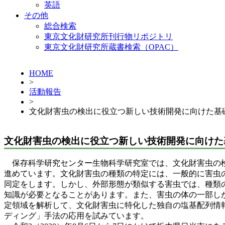
英語
その他
総合検索
東京文化財研究所刊行物リポジトリ
東京文化財研究所蔵書検索（OPAC）
HOME
>
活動報告
>
文化財害虫の検出に役立つ新しい技術開発に向けた基
文化財害虫の検出に役立つ新しい技術開発に向けた
保存科学研究センター生物科学研究室では、文化財害虫の検
進めています。文化財害虫の種類の特定には、一般的に害虫
同定をします。しかし、外部形態が類似する害虫では、種類
知識が必要となることがあります。また、害虫の体の一部し
定領域を解析して、文化財害虫に特化した独自の塩基配列情報
ディング」手法の応用を試みています。