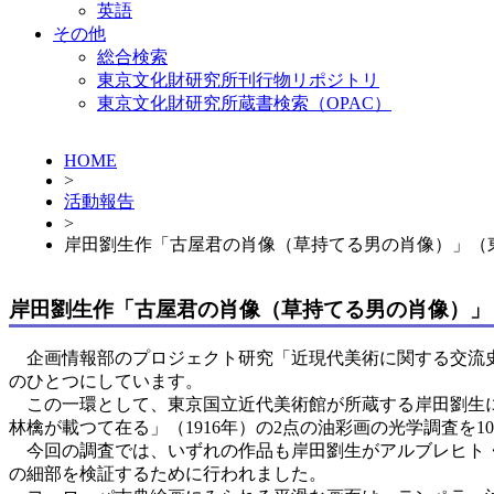
英語
その他
総合検索
東京文化財研究所刊行物リポジトリ
東京文化財研究所蔵書検索（OPAC）
HOME
>
活動報告
>
岸田劉生作「古屋君の肖像（草持てる男の肖像）」（
岸田劉生作「古屋君の肖像（草持てる男の肖像）」
企画情報部のプロジェクト研究「近現代美術に関する交流史
のひとつにしています。
この一環として、東京国立近代美術館が所蔵する岸田劉生に
林檎が載つて在る」（1916年）の2点の油彩画の光学調査を1
今回の調査では、いずれの作品も岸田劉生がアルブレヒト・
の細部を検証するために行われました。