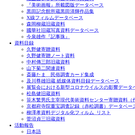
『美術画報』所載図版データベース
黒田記念館所蔵黒田清輝作品集
X線フィルムデータベース
森岡柳蔵旧蔵資料
國華社旧蔵写真資料データベース
今泉雄作『記事珠』
資料目録
久野健寄贈資料
久野健寄贈ノート資料
中村傳三郎旧蔵資料
山下菊二関連資料
斎藤たま 民俗調査カード集成
及川尊雄旧蔵 紙媒体資料目録データベース
展覧会における新型コロナウイルスの影響データ
松島健旧蔵資料
笹木繁男氏主宰現代美術資料センター寄贈資料（
京都府寺院重宝調査記録（赤松調書）データベー
柳澤孝資料デジタル化フィルム_リスト
菅沼貞三旧蔵資料
活動報告
日本語