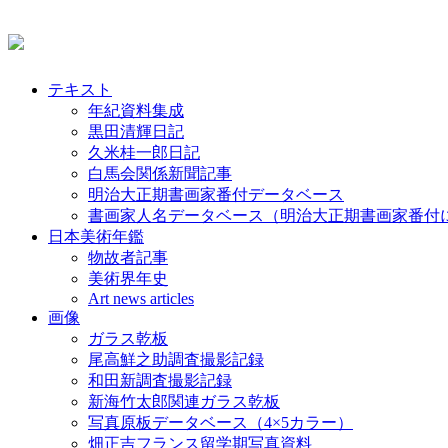
テキスト
年紀資料集成
黒田清輝日記
久米桂一郎日記
白馬会関係新聞記事
明治大正期書画家番付データベース
書画家人名データベース（明治大正期書画家番付
日本美術年鑑
物故者記事
美術界年史
Art news articles
画像
ガラス乾板
尾高鮮之助調査撮影記録
和田新調査撮影記録
新海竹太郎関連ガラス乾板
写真原板データベース（4×5カラー）
畑正吉フランス留学期写真資料