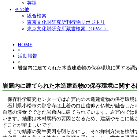
英語
その他
総合検索
東京文化財研究所刊行物リポジトリ
東京文化財研究所蔵書検索（OPAC）
HOME
>
活動報告
>
岩窟内に建てられた木造建造物の保存環境に関する調
岩窟内に建てられた木造建造物の保存環境に関する
保存科学研究センターでは岩窟内の木造建造物の保存環境
石川県小松市の那谷寺は土着の白山信仰と仏教が融合した寺院
自然の浸食でできた岩窟内に建てられています。岩窟内では
います。結露は木材腐朽の要因となるため、建築やそこに施
すことが望ましいです。
そこで結露の発生要因を明らかにし、その抑制方法を検討す