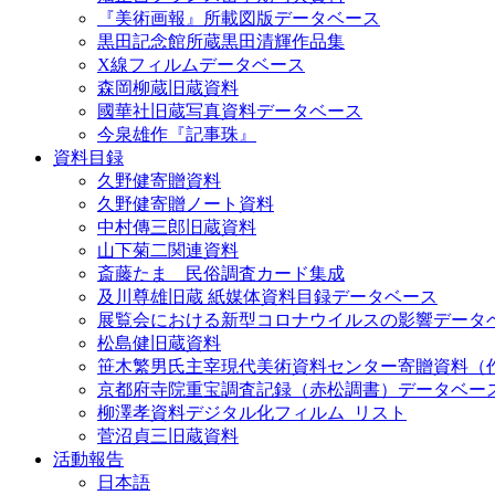
『美術画報』所載図版データベース
黒田記念館所蔵黒田清輝作品集
X線フィルムデータベース
森岡柳蔵旧蔵資料
國華社旧蔵写真資料データベース
今泉雄作『記事珠』
資料目録
久野健寄贈資料
久野健寄贈ノート資料
中村傳三郎旧蔵資料
山下菊二関連資料
斎藤たま 民俗調査カード集成
及川尊雄旧蔵 紙媒体資料目録データベース
展覧会における新型コロナウイルスの影響データ
松島健旧蔵資料
笹木繁男氏主宰現代美術資料センター寄贈資料（
京都府寺院重宝調査記録（赤松調書）データベー
柳澤孝資料デジタル化フィルム_リスト
菅沼貞三旧蔵資料
活動報告
日本語