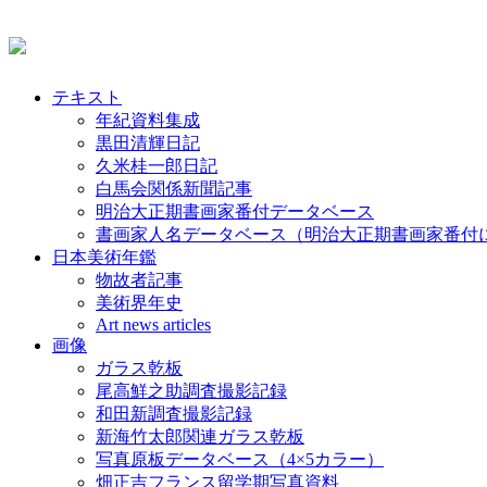
テキスト
年紀資料集成
黒田清輝日記
久米桂一郎日記
白馬会関係新聞記事
明治大正期書画家番付データベース
書画家人名データベース（明治大正期書画家番付
日本美術年鑑
物故者記事
美術界年史
Art news articles
画像
ガラス乾板
尾高鮮之助調査撮影記録
和田新調査撮影記録
新海竹太郎関連ガラス乾板
写真原板データベース（4×5カラー）
畑正吉フランス留学期写真資料