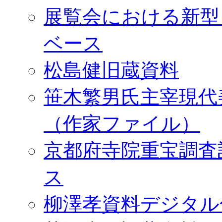
展覧会における新型
ベース
松島健旧蔵資料
笹木繁男氏主宰現代
（作家ファイル）
京都府寺院重宝調査
ス
柳澤孝資料デジタル