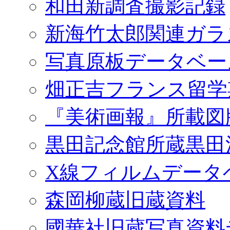
和田新調査撮影記録
新海竹太郎関連ガラ
写真原板データベー
畑正吉フランス留学
『美術画報』所載図
黒田記念館所蔵黒田
X線フィルムデータ
森岡柳蔵旧蔵資料
國華社旧蔵写真資料