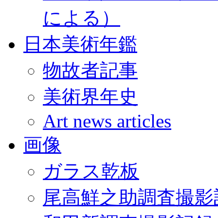
による）
日本美術年鑑
物故者記事
美術界年史
Art news articles
画像
ガラス乾板
尾高鮮之助調査撮影