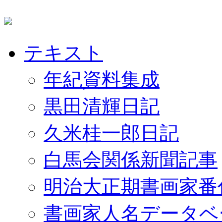
テキスト
年紀資料集成
黒田清輝日記
久米桂一郎日記
白馬会関係新聞記事
明治大正期書画家番
書画家人名データベ