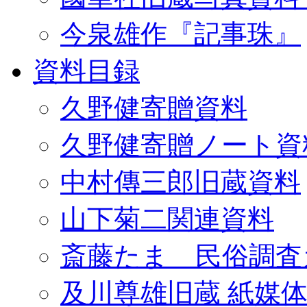
今泉雄作『記事珠』
資料目録
久野健寄贈資料
久野健寄贈ノート資
中村傳三郎旧蔵資料
山下菊二関連資料
斎藤たま 民俗調査
及川尊雄旧蔵 紙媒