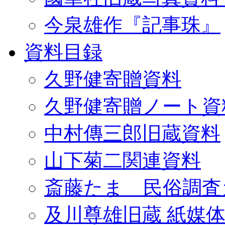
今泉雄作『記事珠』
資料目録
久野健寄贈資料
久野健寄贈ノート資
中村傳三郎旧蔵資料
山下菊二関連資料
斎藤たま 民俗調査
及川尊雄旧蔵 紙媒