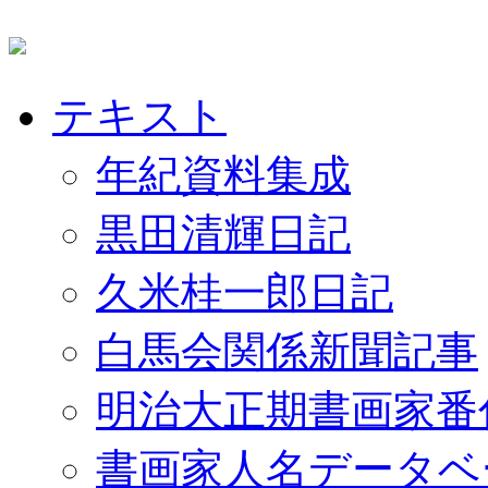
テキスト
年紀資料集成
黒田清輝日記
久米桂一郎日記
白馬会関係新聞記事
明治大正期書画家番
書画家人名データベ