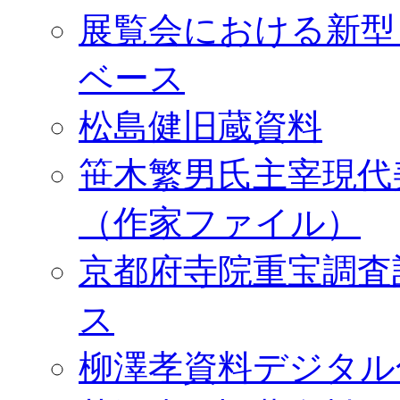
展覧会における新型
ベース
松島健旧蔵資料
笹木繁男氏主宰現代
（作家ファイル）
京都府寺院重宝調査
ス
柳澤孝資料デジタル