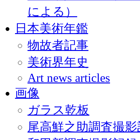
による）
日本美術年鑑
物故者記事
美術界年史
Art news articles
画像
ガラス乾板
尾高鮮之助調査撮影