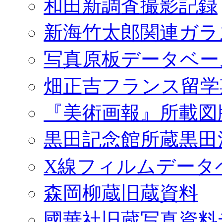
和田新調査撮影記録
新海竹太郎関連ガラ
写真原板データベー
畑正吉フランス留学
『美術画報』所載図
黒田記念館所蔵黒田
X線フィルムデータ
森岡柳蔵旧蔵資料
國華社旧蔵写真資料