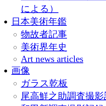
による）
日本美術年鑑
物故者記事
美術界年史
Art news articles
画像
ガラス乾板
尾高鮮之助調査撮影