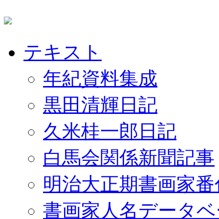
テキスト
年紀資料集成
黒田清輝日記
久米桂一郎日記
白馬会関係新聞記事
明治大正期書画家番
書画家人名データベ