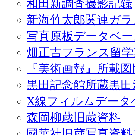
和田新調査撮影記録
新海竹太郎関連ガラ
写真原板データベー
畑正吉フランス留学
『美術画報』所載図
黒田記念館所蔵黒田
X線フィルムデータ
森岡柳蔵旧蔵資料
國華社旧蔵写真資料