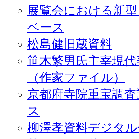
展覧会における新型
ベース
松島健旧蔵資料
笹木繁男氏主宰現代
（作家ファイル）
京都府寺院重宝調査
ス
柳澤孝資料デジタル