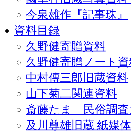
今泉雄作『記事珠』
資料目録
久野健寄贈資料
久野健寄贈ノート資
中村傳三郎旧蔵資料
山下菊二関連資料
斎藤たま 民俗調査
及川尊雄旧蔵 紙媒