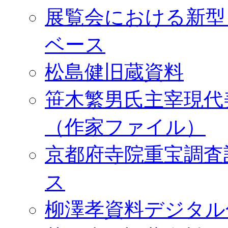
展覧会における新型
ベース
松島健旧蔵資料
笹木繁男氏主宰現代
（作家ファイル）
京都府寺院重宝調査
ス
柳澤孝資料デジタル