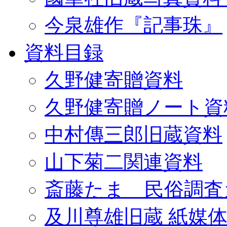
今泉雄作『記事珠』
資料目録
久野健寄贈資料
久野健寄贈ノート資
中村傳三郎旧蔵資料
山下菊二関連資料
斎藤たま 民俗調査
及川尊雄旧蔵 紙媒