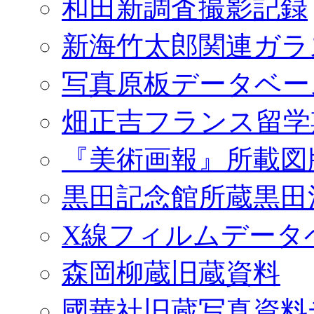
和田新調査撮影記録
新海竹太郎関連ガラ
写真原板データベー
畑正吉フランス留学
『美術画報』所載図
黒田記念館所蔵黒田
X線フィルムデータ
森岡柳蔵旧蔵資料
國華社旧蔵写真資料