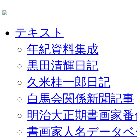
テキスト
年紀資料集成
黒田清輝日記
久米桂一郎日記
白馬会関係新聞記事
明治大正期書画家番
書画家人名データベ