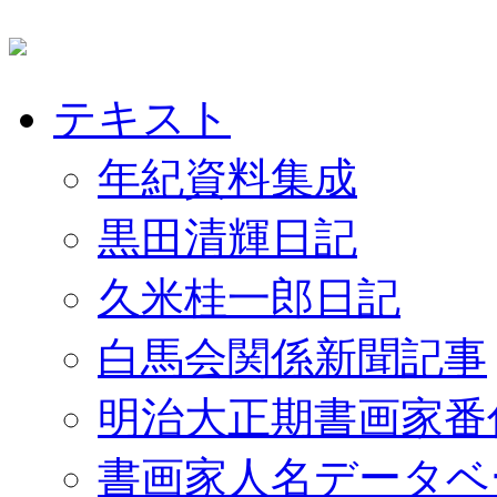
テキスト
年紀資料集成
黒田清輝日記
久米桂一郎日記
白馬会関係新聞記事
明治大正期書画家番
書画家人名データベ