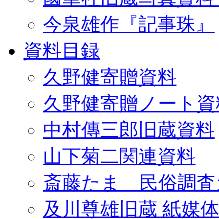
今泉雄作『記事珠』
資料目録
久野健寄贈資料
久野健寄贈ノート資
中村傳三郎旧蔵資料
山下菊二関連資料
斎藤たま 民俗調査
及川尊雄旧蔵 紙媒