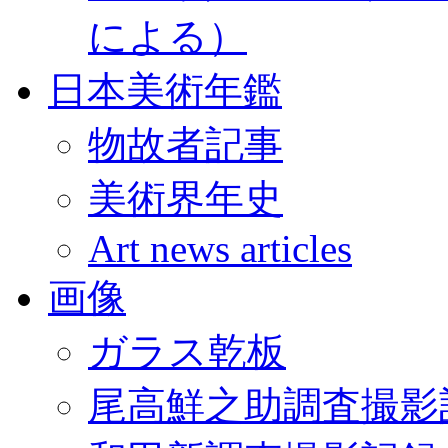
による）
日本美術年鑑
物故者記事
美術界年史
Art news articles
画像
ガラス乾板
尾高鮮之助調査撮影