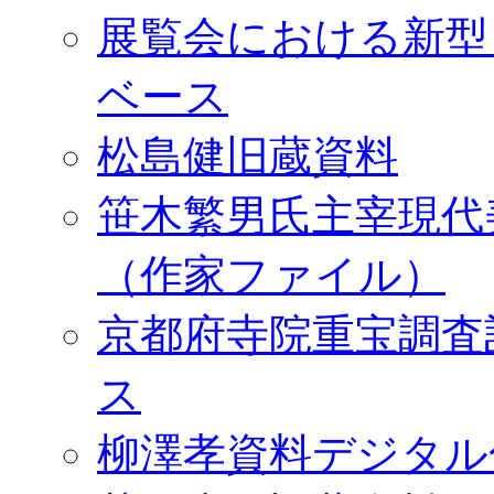
展覧会における新型
ベース
松島健旧蔵資料
笹木繁男氏主宰現代
（作家ファイル）
京都府寺院重宝調査
ス
柳澤孝資料デジタル