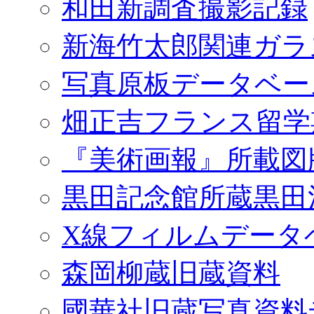
和田新調査撮影記録
新海竹太郎関連ガラ
写真原板データベー
畑正吉フランス留学
『美術画報』所載図
黒田記念館所蔵黒田
X線フィルムデータ
森岡柳蔵旧蔵資料
國華社旧蔵写真資料