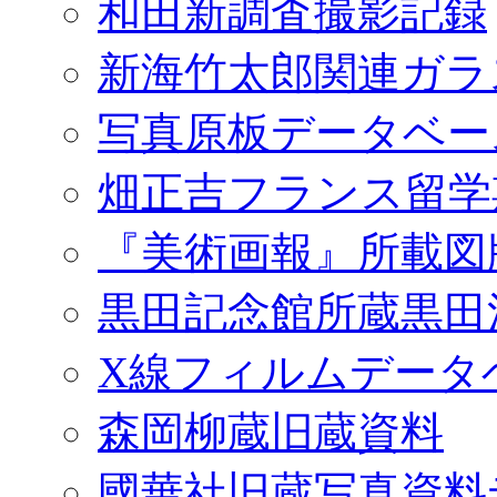
和田新調査撮影記録
新海竹太郎関連ガラ
写真原板データベー
畑正吉フランス留学
『美術画報』所載図
黒田記念館所蔵黒田
X線フィルムデータ
森岡柳蔵旧蔵資料
國華社旧蔵写真資料