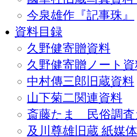
今泉雄作『記事珠』
資料目録
久野健寄贈資料
久野健寄贈ノート資
中村傳三郎旧蔵資料
山下菊二関連資料
斎藤たま 民俗調査
及川尊雄旧蔵 紙媒