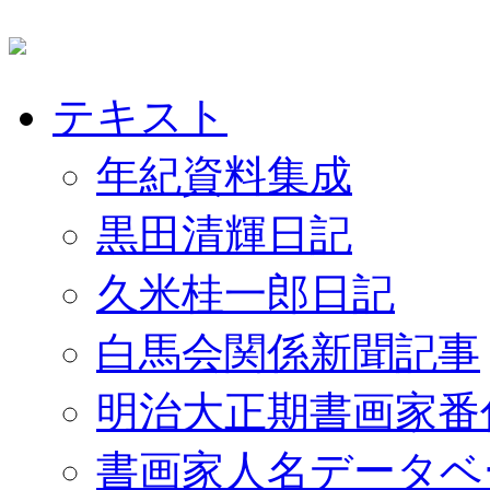
テキスト
年紀資料集成
黒田清輝日記
久米桂一郎日記
白馬会関係新聞記事
明治大正期書画家番
書画家人名データベ