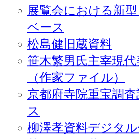
展覧会における新型
ベース
松島健旧蔵資料
笹木繁男氏主宰現代
（作家ファイル）
京都府寺院重宝調査
ス
柳澤孝資料デジタル