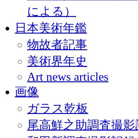
による）
日本美術年鑑
物故者記事
美術界年史
Art news articles
画像
ガラス乾板
尾高鮮之助調査撮影