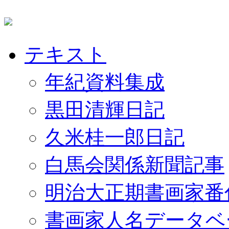
テキスト
年紀資料集成
黒田清輝日記
久米桂一郎日記
白馬会関係新聞記事
明治大正期書画家番
書画家人名データベ