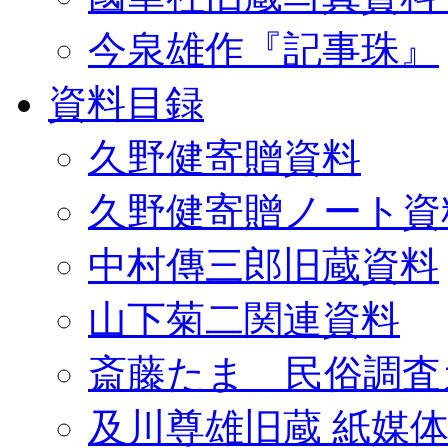
今泉雄作『記事珠』
資料目録
久野健寄贈資料
久野健寄贈ノート資
中村傳三郎旧蔵資料
山下菊二関連資料
斎藤たま 民俗調査
及川尊雄旧蔵 紙媒