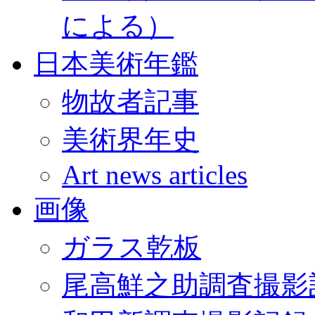
による）
日本美術年鑑
物故者記事
美術界年史
Art news articles
画像
ガラス乾板
尾高鮮之助調査撮影