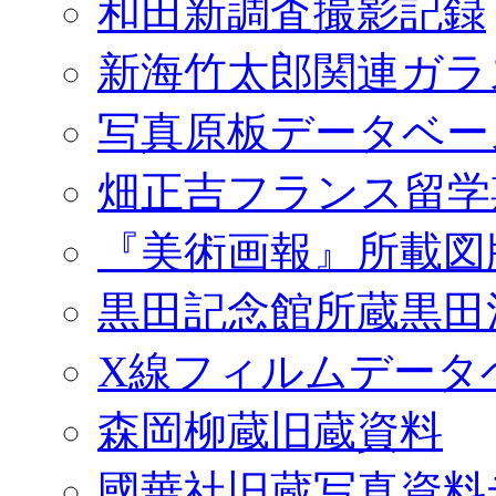
和田新調査撮影記録
新海竹太郎関連ガラ
写真原板データベー
畑正吉フランス留学
『美術画報』所載図
黒田記念館所蔵黒田
X線フィルムデータ
森岡柳蔵旧蔵資料
國華社旧蔵写真資料