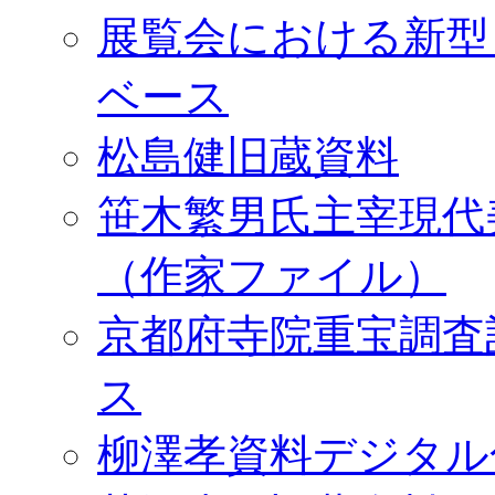
展覧会における新型
ベース
松島健旧蔵資料
笹木繁男氏主宰現代
（作家ファイル）
京都府寺院重宝調査
ス
柳澤孝資料デジタル