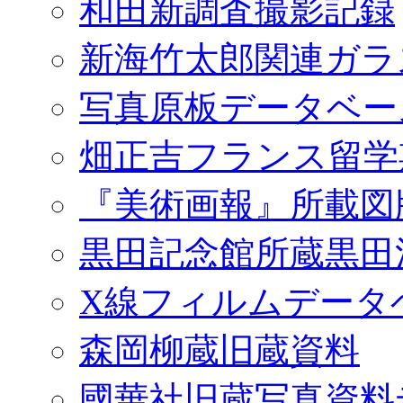
和田新調査撮影記録
新海竹太郎関連ガラ
写真原板データベー
畑正吉フランス留学
『美術画報』所載図
黒田記念館所蔵黒田
X線フィルムデータ
森岡柳蔵旧蔵資料
國華社旧蔵写真資料