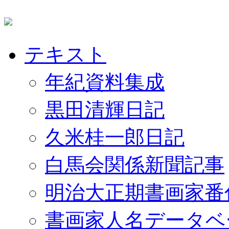
テキスト
年紀資料集成
黒田清輝日記
久米桂一郎日記
白馬会関係新聞記事
明治大正期書画家番
書画家人名データベ