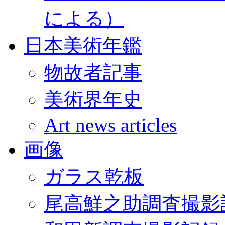
による）
日本美術年鑑
物故者記事
美術界年史
Art news articles
画像
ガラス乾板
尾高鮮之助調査撮影