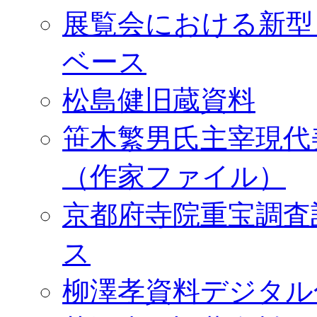
展覧会における新型
ベース
松島健旧蔵資料
笹木繁男氏主宰現代
（作家ファイル）
京都府寺院重宝調査
ス
柳澤孝資料デジタル