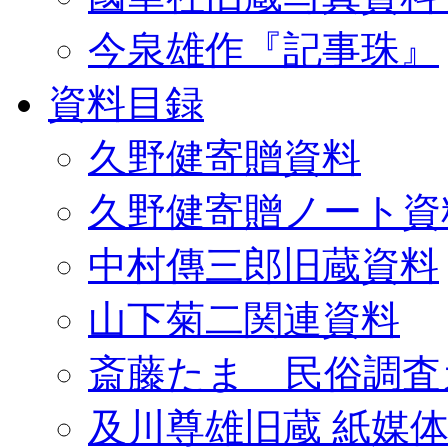
今泉雄作『記事珠』
資料目録
久野健寄贈資料
久野健寄贈ノート資
中村傳三郎旧蔵資料
山下菊二関連資料
斎藤たま 民俗調査
及川尊雄旧蔵 紙媒