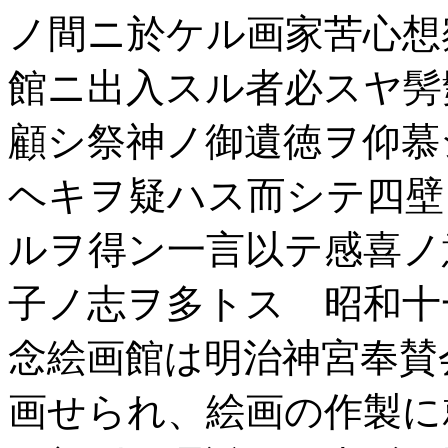
ノ間ニ於ケル画家苦心想
館ニ出入スル者必スヤ髣
顧シ祭神ノ御遺徳ヲ仰慕
ヘキヲ疑ハス而シテ四壁
ルヲ得ン一言以テ感喜ノ
子ノ志ヲ多トス 昭和十
念絵画館は明治神宮奉賛
画せられ、絵画の作製に