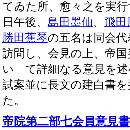
てゐた所、愈々之を実行
日午後、
島田墨仙
、
飛田
勝田蕉琴
の五名は同会代
訪問し、会見の上、帝国
い て詳細なる意見を述
試案並に長文の建白書を
た。
帝院第二部七会員意見