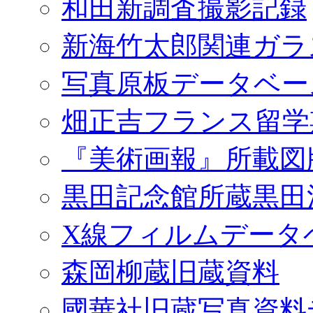
和田新調査撮影記録
新海竹太郎関連ガラ
写真原板データベー
畑正吉フランス留学
『美術画報』所載図
黒田記念館所蔵黒田
X線フィルムデータ
森岡柳蔵旧蔵資料
國華社旧蔵写真資料