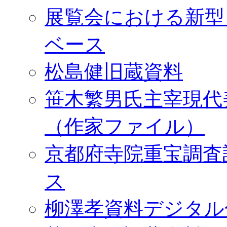
展覧会における新型
ベース
松島健旧蔵資料
笹木繁男氏主宰現代
（作家ファイル）
京都府寺院重宝調査
ス
柳澤孝資料デジタル