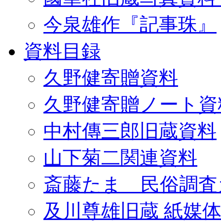
今泉雄作『記事珠』
資料目録
久野健寄贈資料
久野健寄贈ノート資
中村傳三郎旧蔵資料
山下菊二関連資料
斎藤たま 民俗調査
及川尊雄旧蔵 紙媒