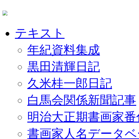
テキスト
年紀資料集成
黒田清輝日記
久米桂一郎日記
白馬会関係新聞記事
明治大正期書画家番
書画家人名データベ