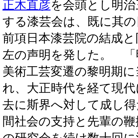
正木直彦
を会頭とし明治
する漆芸会は、既に其の
前項日本漆芸院の結成と
左の声明を発した。 「
美術工芸変遷の黎明期に
れ、大正時代を経て現代
去に斯界へ対して成し得
間社会の支持と先輩の鞭
の研究会を続け数十回に