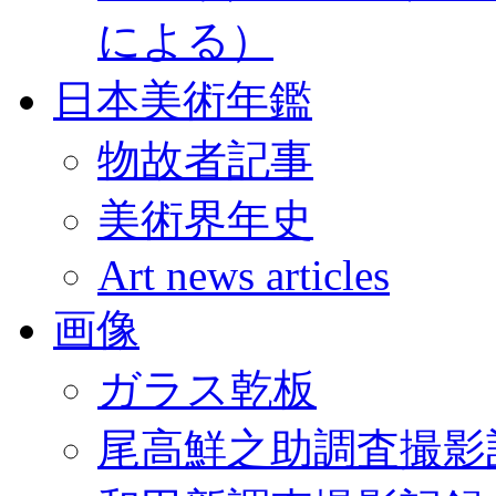
による）
日本美術年鑑
物故者記事
美術界年史
Art news articles
画像
ガラス乾板
尾高鮮之助調査撮影