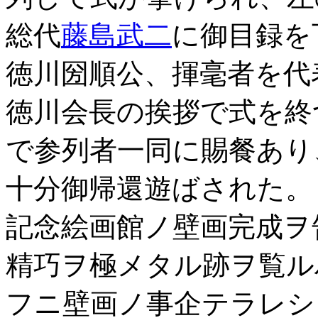
総代
藤島武二
に御目録を
徳川圀順公、揮毫者を代
徳川会長の挨拶で式を終
で参列者一同に賜餐あり
十分御帰還遊ばされた。
記念絵画館ノ壁画完成ヲ
精巧ヲ極メタル跡ヲ覧ル
フニ壁画ノ事企テラレシ