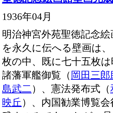
1936年04月
明治神宮外苑聖徳記念絵
を永久に伝へる壁画は、
枚の中、既に七十五枚は
諸藩軍艦御覧（
岡田三郎
島武二
）、憲法発布式（
映丘
）、内国勧業博覧会