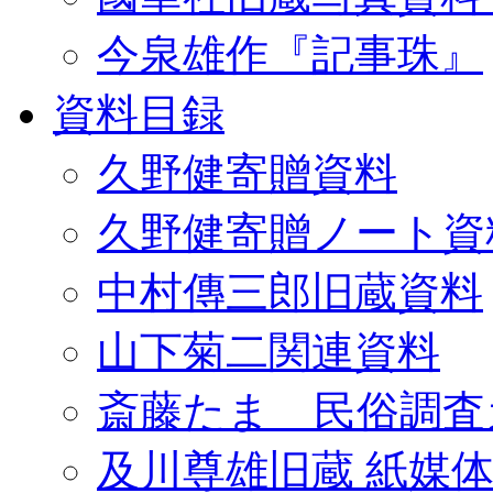
今泉雄作『記事珠』
資料目録
久野健寄贈資料
久野健寄贈ノート資
中村傳三郎旧蔵資料
山下菊二関連資料
斎藤たま 民俗調査
及川尊雄旧蔵 紙媒