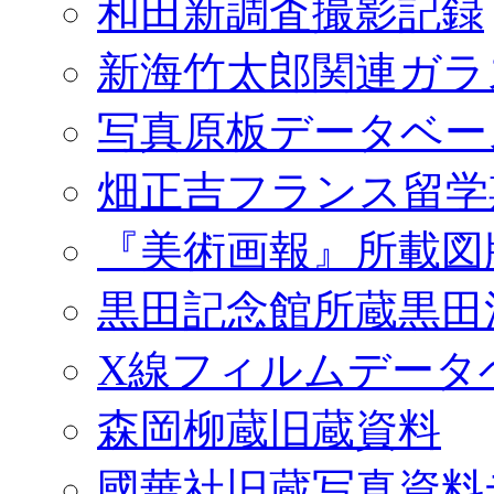
和田新調査撮影記録
新海竹太郎関連ガラ
写真原板データベー
畑正吉フランス留学
『美術画報』所載図
黒田記念館所蔵黒田
X線フィルムデータ
森岡柳蔵旧蔵資料
國華社旧蔵写真資料