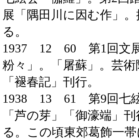
展「隅田川に因む作」。
る。
1937 12 60 第1
粉々」。「屠蘇」。芸術
「褪春記」刊行。
1938 13 61 第9
「芦の芽」「御濠端」刊
る。この頃東郊葛飾一帯