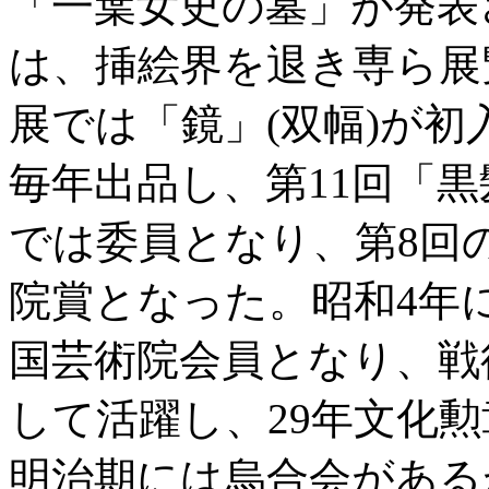
「一葉女史の墓」が発表
は、挿絵界を退き専ら展
展では「鏡」(双幅)が
毎年出品し、第11回「
では委員となり、第8回
院賞となった。昭和4年
国芸術院会員となり、戦
して活躍し、29年文化
明治期には烏合会がある