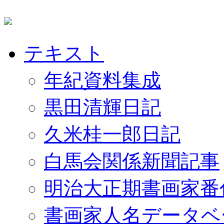
テキスト
年紀資料集成
黒田清輝日記
久米桂一郎日記
白馬会関係新聞記事
明治大正期書画家番
書画家人名データベ