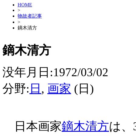
HOME
>
物故者記事
>
鏑木清方
鏑木清方
没年月日:1972/03/02
分野:
日
,
画家
(日)
日本画家
鏑木清方
は、