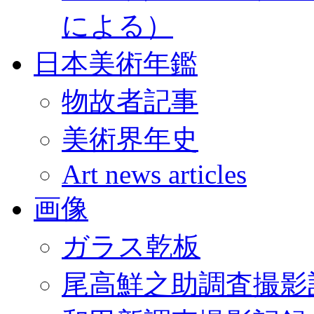
による）
日本美術年鑑
物故者記事
美術界年史
Art news articles
画像
ガラス乾板
尾高鮮之助調査撮影