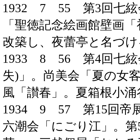
1932 7 55 第3回
「聖徳記念絵画館壁画「
改築し、夜蕾亭と名づけ
1933 8 56 第4回
失)」。尚美会「夏の女
風「讃春」。夏箱根小涌
1934 9 57 第15
六潮会「にごり江」。第