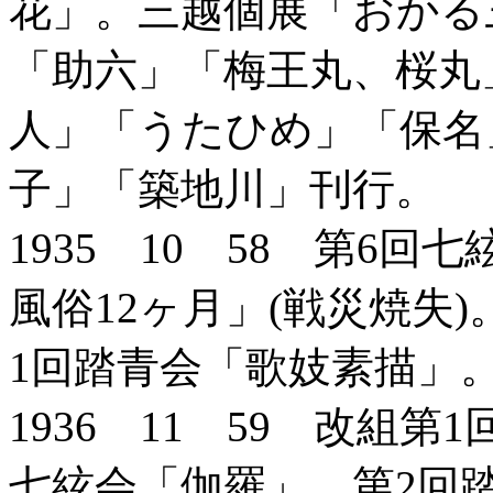
花」。三越個展「おかる
「助六」「梅王丸、桜丸
人」「うたひめ」「保名
子」「築地川」刊行。
1935 10 58 第6
風俗12ヶ月」(戦災焼失
1回踏青会「歌妓素描」
1936 11 59 改組
七絃会「伽羅」。第2回