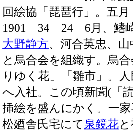
回絵協「琵琶行」。五月
1901 34 24 6月
大野静方
、河合英忠、山
と烏合会を組織す。烏合
りゆく花」「雛市」。人
へ入社。この頃新聞(「
挿絵を盛んにかく。一家
松廼舎氏宅にて
泉鏡花
と