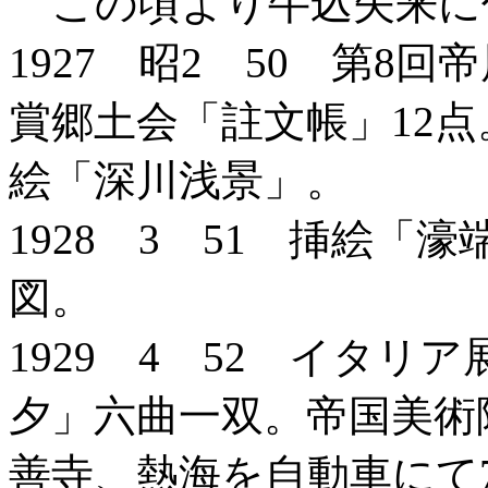
この頃より牛込矢来に
1927 昭2 50 第8
賞郷土会「註文帳」12
絵「深川浅景」。
1928 3 51 挿絵
図。
1929 4 52 イタ
夕」六曲一双。帝国美術
善寺、熱海を自動車にて