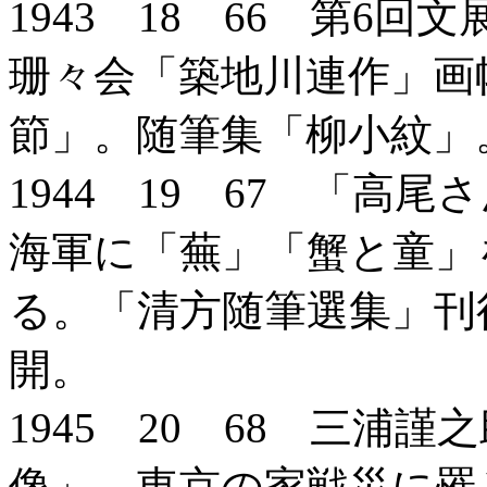
1943 18 66 第6
珊々会「築地川連作」画
節」。随筆集「柳小紋」
1944 19 67 「高
海軍に「蕪」「蟹と童」
る。「清方随筆選集」刊
開。
1945 20 68 三浦
像」。東京の家戦災に罹