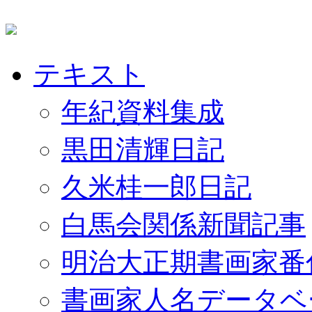
テキスト
年紀資料集成
黒田清輝日記
久米桂一郎日記
白馬会関係新聞記事
明治大正期書画家番
書画家人名データベ