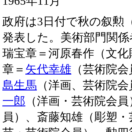
1965年11月
政府は3日付で秋の叙勲
発表した。美術部門関係
瑞宝章＝河原春作（文化
章＝
矢代幸雄
（芸術院会
島生馬
（洋画、芸術院会
一郎
（洋画・芸術院会員
員）、斎藤知雄（彫塑・