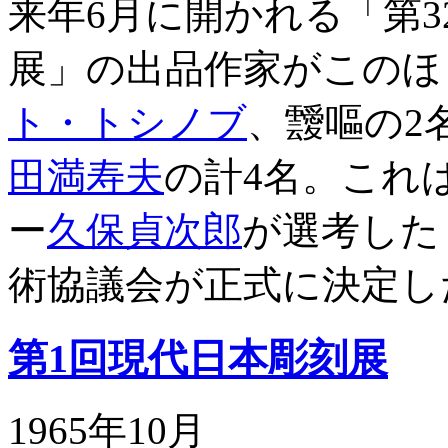
来年6月に開かれる「第
展」の出品作家がこのほ
ト・トシノブ
、靉嘔の2
田満寿夫
の計4名。これ
ー
久保貞次郎
が選考した
術協議会が正式に決定し
第1回現代日本彫刻展
1965年10月