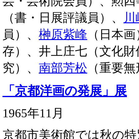
芸・芸術院会員）、勲四
（書・日展評議員）、
川
員）、
榊原紫峰
（日本画
存）、井上庄七（文化財
究）、
南部芳松
（重要無
「京都洋画の発展」展
1965年11月
京都市美術館では秋の特