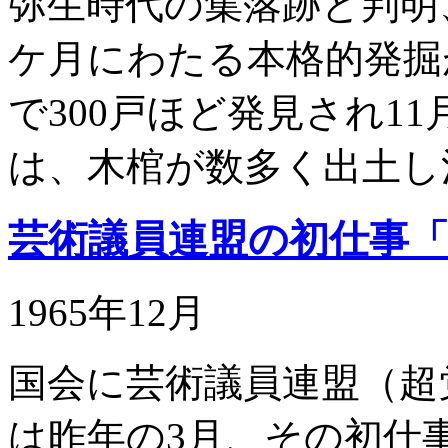
弥生時代の集落跡と判明
ケ月にわたる本格的発掘
で300戸ほど発見され1
は、木棺が数多く出土し
芸術議員連盟の初仕事
1965年12月
国会に芸術議員連盟（超
は昨年の3月、その初仕事