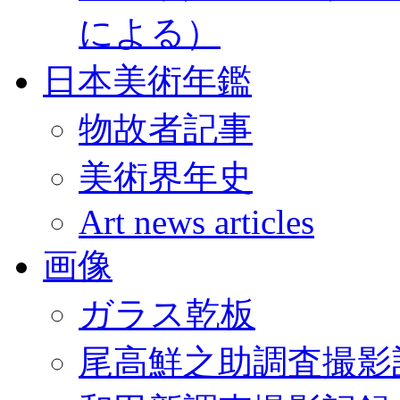
による）
日本美術年鑑
物故者記事
美術界年史
Art news articles
画像
ガラス乾板
尾高鮮之助調査撮影