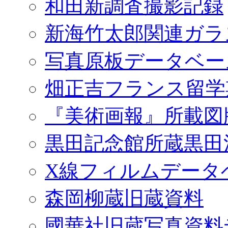
和田新調査撮影記録
新海竹太郎関連ガラ
写真原板データベー
畑正吉フランス留学
『美術画報』所載図
黒田記念館所蔵黒田
X線フィルムデータ
森岡柳蔵旧蔵資料
國華社旧蔵写真資料