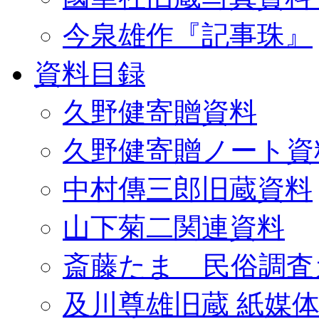
今泉雄作『記事珠』
資料目録
久野健寄贈資料
久野健寄贈ノート資
中村傳三郎旧蔵資料
山下菊二関連資料
斎藤たま 民俗調査
及川尊雄旧蔵 紙媒