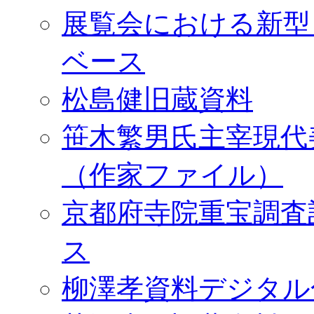
展覧会における新型
ベース
松島健旧蔵資料
笹木繁男氏主宰現代
（作家ファイル）
京都府寺院重宝調査
ス
柳澤孝資料デジタル