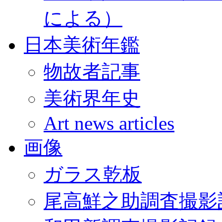
による）
日本美術年鑑
物故者記事
美術界年史
Art news articles
画像
ガラス乾板
尾高鮮之助調査撮影