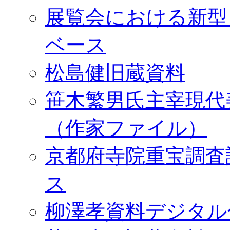
展覧会における新型
ベース
松島健旧蔵資料
笹木繁男氏主宰現代
（作家ファイル）
京都府寺院重宝調査
ス
柳澤孝資料デジタル