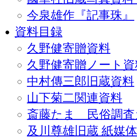
今泉雄作『記事珠』
資料目録
久野健寄贈資料
久野健寄贈ノート資
中村傳三郎旧蔵資料
山下菊二関連資料
斎藤たま 民俗調査
及川尊雄旧蔵 紙媒