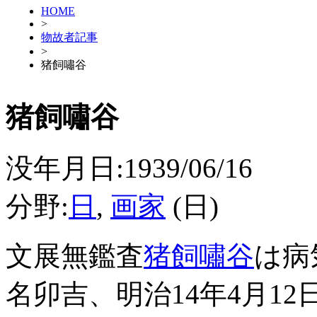
HOME
>
物故者記事
>
猪飼嘯谷
猪飼嘯谷
没年月日:1939/06/16
分野:
日
,
画家
(日)
文展無鑑査
猪飼嘯谷
は病
名卯吉、明治14年4月1