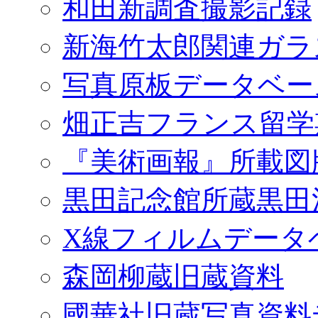
和田新調査撮影記録
新海竹太郎関連ガラ
写真原板データベー
畑正吉フランス留学
『美術画報』所載図
黒田記念館所蔵黒田
X線フィルムデータ
森岡柳蔵旧蔵資料
國華社旧蔵写真資料