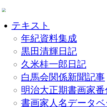
テキスト
年紀資料集成
黒田清輝日記
久米桂一郎日記
白馬会関係新聞記事
明治大正期書画家番
書画家人名データベ