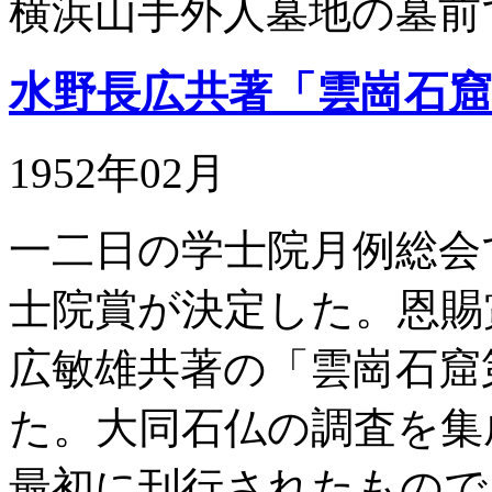
横浜山手外人墓地の墓前
水野長広共著「雲崗石
1952年02月
一二日の学士院月例総会
士院賞が決定した。恩賜
広敏雄共著の「雲崗石窟
た。大同石仏の調査を集
最初に刊行されたもので