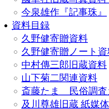
今泉雄作『記事珠』
資料目録
久野健寄贈資料
久野健寄贈ノート資
中村傳三郎旧蔵資料
山下菊二関連資料
斎藤たま 民俗調査
及川尊雄旧蔵 紙媒