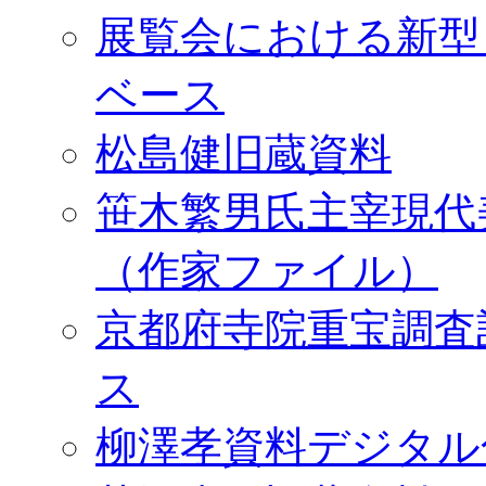
展覧会における新型
ベース
松島健旧蔵資料
笹木繁男氏主宰現代
（作家ファイル）
京都府寺院重宝調査
ス
柳澤孝資料デジタル