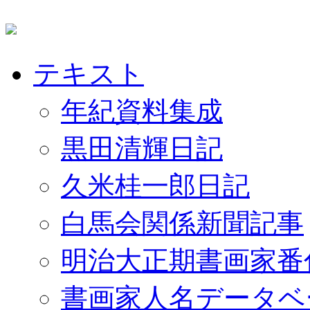
テキスト
年紀資料集成
黒田清輝日記
久米桂一郎日記
白馬会関係新聞記事
明治大正期書画家番
書画家人名データベ