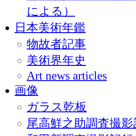
による）
日本美術年鑑
物故者記事
美術界年史
Art news articles
画像
ガラス乾板
尾高鮮之助調査撮影