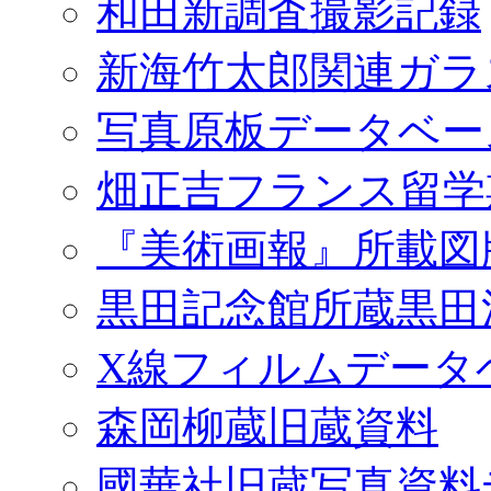
和田新調査撮影記録
新海竹太郎関連ガラ
写真原板データベー
畑正吉フランス留学
『美術画報』所載図
黒田記念館所蔵黒田
X線フィルムデータ
森岡柳蔵旧蔵資料
國華社旧蔵写真資料