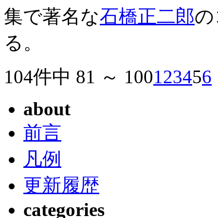
集で著名な
石橋正二郎
の
る。
104件中 81 ～ 100
1
2
3
4
5
6
about
前言
凡例
更新履歴
categories