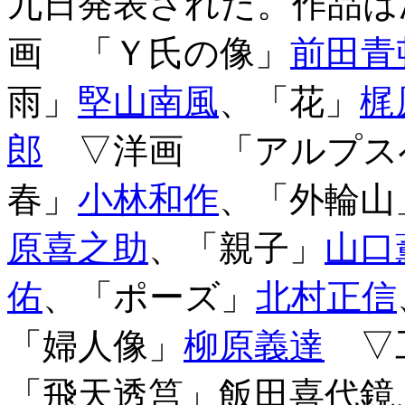
九日発表された。作品は
画 「Ｙ氏の像」
前田青
雨」
堅山南風
、「花」
梶
郎
▽洋画 「アルプス
春」
小林和作
、「外輪山
原喜之助
、「親子」
山口
佑
、「ポーズ」
北村正信
「婦人像」
柳原義達
▽工
「飛天透筥」飯田喜代鏡