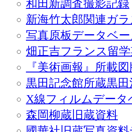
和田新調査撮影記録
新海竹太郎関連ガラ
写真原板データベー
畑正吉フランス留学
『美術画報』所載図
黒田記念館所蔵黒田
X線フィルムデータ
森岡柳蔵旧蔵資料
國華社旧蔵写真資料