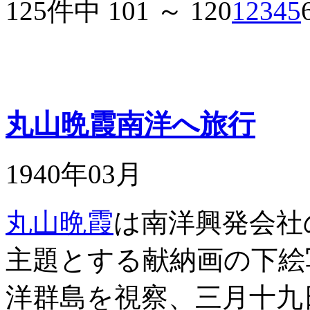
125件中 101 ～ 120
1
2
3
4
5
丸山晩霞南洋へ旅行
1940年03月
丸山晩霞
は南洋興発会社
主題とする献納画の下絵
洋群島を視察、三月十九