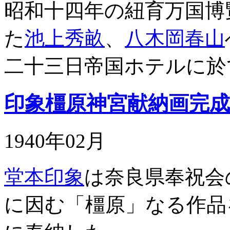
昭和十四年の紐育万国博
た
池上秀畝
、
八木岡春山
二十三日帝国ホテルに於
印象橿原神宮献納画完成
1940年02月
堂本印象
は奈良県奉祝会
に因む「橿原」なる作品