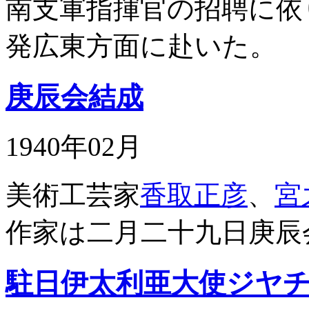
南支軍指揮官の招聘に依
発広東方面に赴いた。
庚辰会結成
1940年02月
美術工芸家
香取正彦
、
宮
作家は二月二十九日庚辰
駐日伊太利亜大使ジヤ