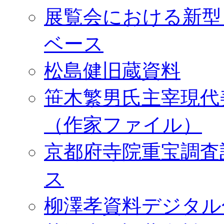
展覧会における新型
ベース
松島健旧蔵資料
笹木繁男氏主宰現代
（作家ファイル）
京都府寺院重宝調査
ス
柳澤孝資料デジタル