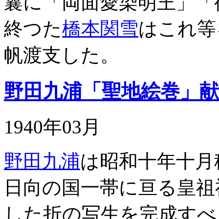
曩に「両面愛染明王」「
終つた
橋本関雪
はこれ等
帆渡支した。
野田九浦「聖地絵巻」献
1940年03月
野田九浦
は昭和十年十月
日向の国一帯に亘る皇祖
した折の写生を完成すべ