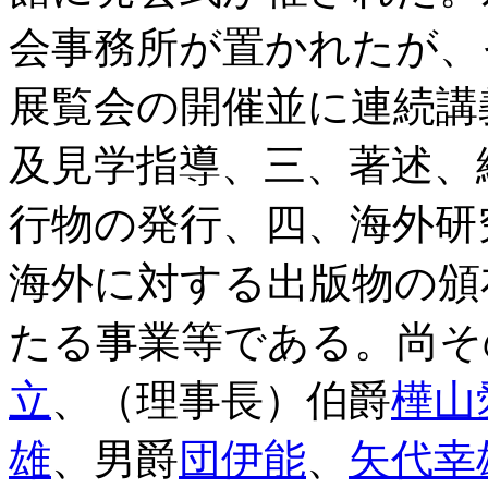
会事務所が置かれたが、
展覧会の開催並に連続講
及見学指導、三、著述、
行物の発行、四、海外研
海外に対する出版物の頒
たる事業等である。尚そ
立
、（理事長）伯爵
樺山
雄
、男爵
団伊能
、
矢代幸