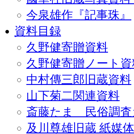
今泉雄作『記事珠』
資料目録
久野健寄贈資料
久野健寄贈ノート資
中村傳三郎旧蔵資料
山下菊二関連資料
斎藤たま 民俗調査
及川尊雄旧蔵 紙媒