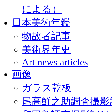
による）
日本美術年鑑
物故者記事
美術界年史
Art news articles
画像
ガラス乾板
尾高鮮之助調査撮影