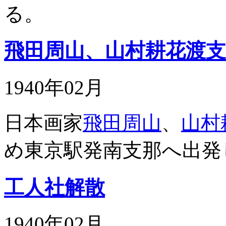
る。
飛田周山、山村耕花渡支
1940年02月
日本画家
飛田周山
、
山村
め東京駅発南支那へ出発
工人社解散
1940年02月