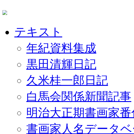
テキスト
年紀資料集成
黒田清輝日記
久米桂一郎日記
白馬会関係新聞記事
明治大正期書画家番
書画家人名データベ