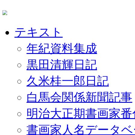
テキスト
年紀資料集成
黒田清輝日記
久米桂一郎日記
白馬会関係新聞記事
明治大正期書画家番
書画家人名データベ