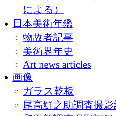
による）
日本美術年鑑
物故者記事
美術界年史
Art news articles
画像
ガラス乾板
尾高鮮之助調査撮影