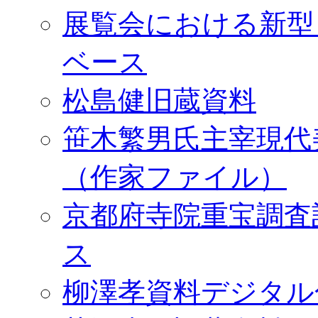
展覧会における新型
ベース
松島健旧蔵資料
笹木繁男氏主宰現代
（作家ファイル）
京都府寺院重宝調査
ス
柳澤孝資料デジタル