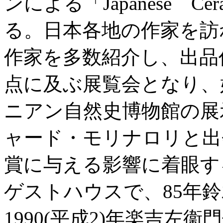
ンによる「Japanese Ce
る。日本各地の作家を訪
作家を多数紹介し、出品作
点に及ぶ展覧会となり、
ニアン自然史博物館の展
ャード・モリナロリと出
賞に与える影響に着眼す
ゲストハウスで、85年
1990(平成2)年楽吉左