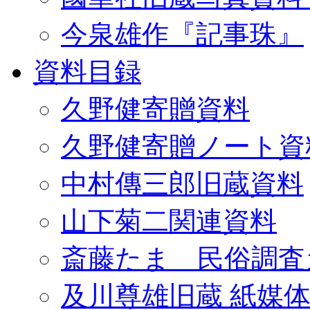
今泉雄作『記事珠』
資料目録
久野健寄贈資料
久野健寄贈ノート資
中村傳三郎旧蔵資料
山下菊二関連資料
斎藤たま 民俗調査
及川尊雄旧蔵 紙媒