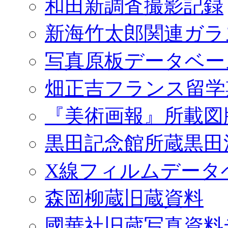
和田新調査撮影記録
新海竹太郎関連ガラ
写真原板データベー
畑正吉フランス留学
『美術画報』所載図
黒田記念館所蔵黒田
X線フィルムデータ
森岡柳蔵旧蔵資料
國華社旧蔵写真資料