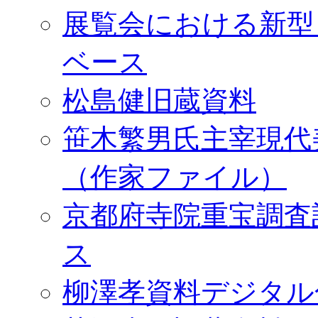
展覧会における新型
ベース
松島健旧蔵資料
笹木繁男氏主宰現代
（作家ファイル）
京都府寺院重宝調査
ス
柳澤孝資料デジタル