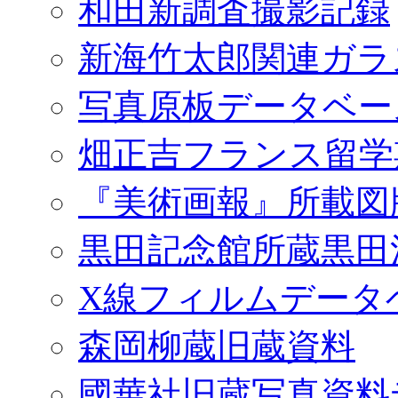
和田新調査撮影記録
新海竹太郎関連ガラ
写真原板データベー
畑正吉フランス留学
『美術画報』所載図
黒田記念館所蔵黒田
X線フィルムデータ
森岡柳蔵旧蔵資料
國華社旧蔵写真資料