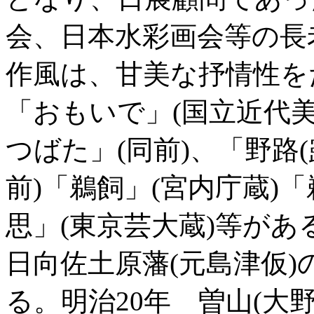
会、日本水彩画会等の長
作風は、甘美な抒情性を
「おもいで」(国立近代美
つばた」(同前)、「野路(
前)「鵜飼」(宮内庁蔵)
思」(東京芸大蔵)等があ
日向佐土原藩(元島津仮
る。明治20年 曽山(大