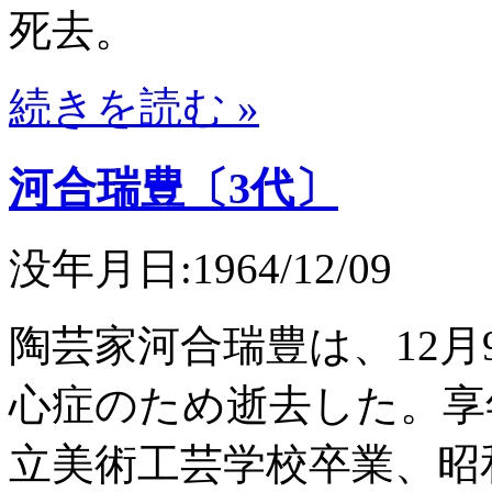
死去。
続きを読む »
河合瑞豊〔3代〕
没年月日:1964/12/09
陶芸家河合瑞豊は、12
心症のため逝去した。享
立美術工芸学校卒業、昭和