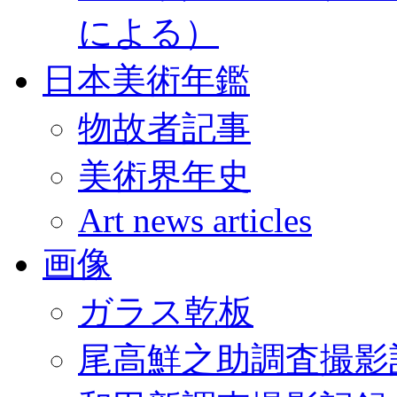
による）
日本美術年鑑
物故者記事
美術界年史
Art news articles
画像
ガラス乾板
尾高鮮之助調査撮影