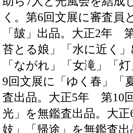
助ら7人と光風会を結成
く。第6回文展に審査員
「皷」出品。大正2年 
苔とる娘」「水に近く」
「ながれ」「女滝」「灯
9回文展に「ゆく春」「
査出品。大正5年 第1
光」を無鑑査出品。大正
妓」「帰途」を無鑑査出