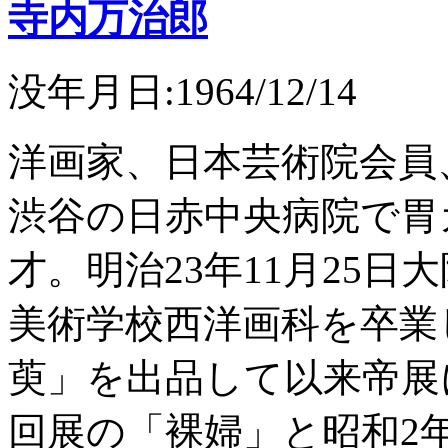
寺内万治郎
没年月日:1964/12/14
洋画家、日本芸術院会員、
渋谷の日赤中央病院で胃
才。明治23年11月25
美術学校西洋画科を卒業
萸」を出品して以来帝展
回展の「裸婦」と昭和2