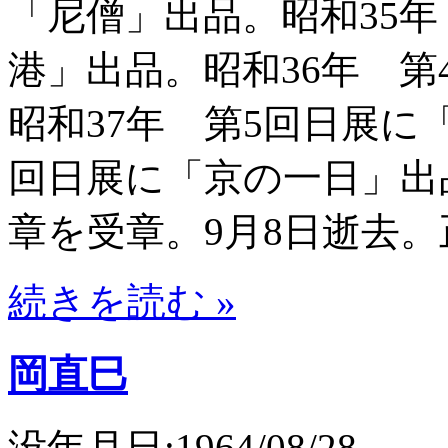
「尼僧」出品。昭和35
港」出品。昭和36年 
昭和37年 第5回日展に
回日展に「京の一日」出品
章を受章。9月8日逝去
続きを読む »
岡直巳
没年月日:1964/08/28