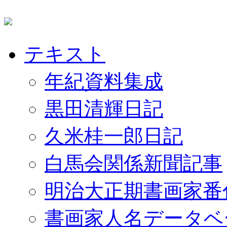
テキスト
年紀資料集成
黒田清輝日記
久米桂一郎日記
白馬会関係新聞記事
明治大正期書画家番
書画家人名データベ