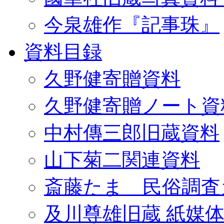
今泉雄作『記事珠』
資料目録
久野健寄贈資料
久野健寄贈ノート資
中村傳三郎旧蔵資料
山下菊二関連資料
斎藤たま 民俗調査
及川尊雄旧蔵 紙媒