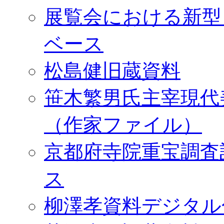
展覧会における新型
ベース
松島健旧蔵資料
笹木繁男氏主宰現代
（作家ファイル）
京都府寺院重宝調査
ス
柳澤孝資料デジタル