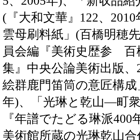
5、2005年)、「新収
(『大和文華』122、20
雲母刷料紙」(百橋明穂
員会編『美術史歴参 百
集』中央公論美術出版、2
絵群鹿門笛筒の意匠構成」(
年)、「光琳と乾山―町
『年譜でたどる琳派400年
美術館所蔵の光琳乾山合