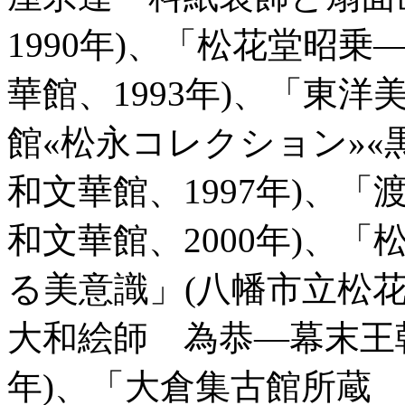
1990年)、「松花堂昭
華館、1993年)、「東洋
館«松永コレクション»«
和文華館、1997年)、
和文華館、2000年)、
る美意識」(八幡市立松花
大和絵師 為恭―幕末王朝
年)、「大倉集古館所蔵