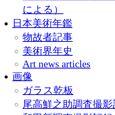
による）
日本美術年鑑
物故者記事
美術界年史
Art news articles
画像
ガラス乾板
尾高鮮之助調査撮影