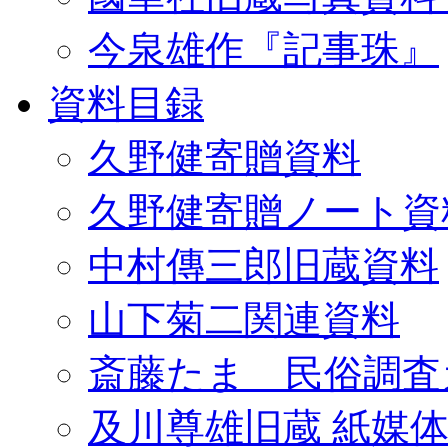
今泉雄作『記事珠』
資料目録
久野健寄贈資料
久野健寄贈ノート資
中村傳三郎旧蔵資料
山下菊二関連資料
斎藤たま 民俗調査
及川尊雄旧蔵 紙媒