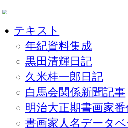
テキスト
年紀資料集成
黒田清輝日記
久米桂一郎日記
白馬会関係新聞記事
明治大正期書画家番
書画家人名データベ