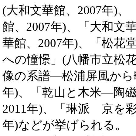
(大和文華館、2007年)
館、2007年)、「大和
華館、2007年)、「松花
への憧憬」(八幡市立松花
像の系譜―松浦屏風から歌
年)、「乾山と木米―陶
2011年)、「琳派 京を
年)などが挙げられる。