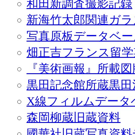
和田新調査撮影記録
新海竹太郎関連ガラ
写真原板データベー
畑正吉フランス留学
『美術画報』所載図
黒田記念館所蔵黒田
X線フィルムデータ
森岡柳蔵旧蔵資料
國華社旧蔵写真資料