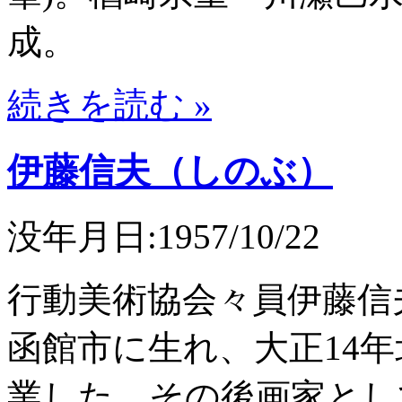
成。
続きを読む »
伊藤信夫（しのぶ）
没年月日:1957/10/22
行動美術協会々員伊藤信夫
函館市に生れ、大正14
業した。その後画家とし