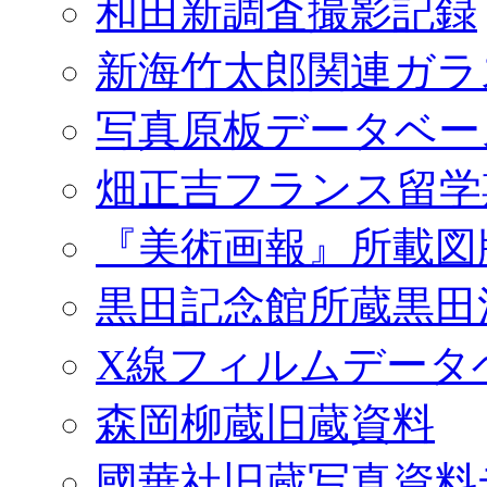
和田新調査撮影記録
新海竹太郎関連ガラ
写真原板データベー
畑正吉フランス留学
『美術画報』所載図
黒田記念館所蔵黒田
X線フィルムデータ
森岡柳蔵旧蔵資料
國華社旧蔵写真資料