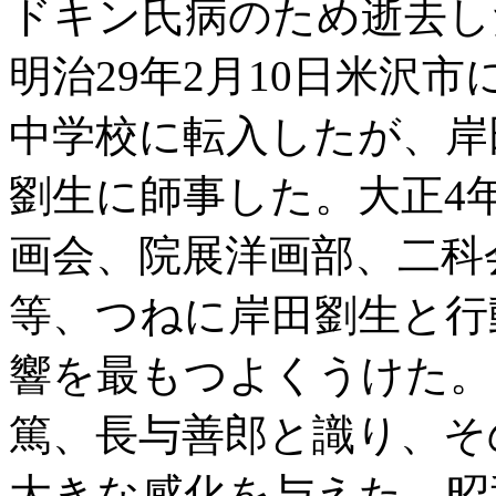
ドキン氏病のため逝去し
明治29年2月10日米沢
中学校に転入したが、岸
劉生に師事した。大正4
画会、院展洋画部、二科
等、つねに岸田劉生と行
響を最もつよくうけた。
篤、長与善郎と識り、そ
大きな感化を与えた。昭