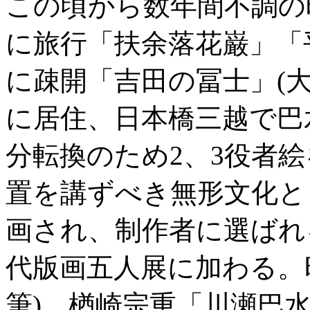
この頃から数年間不調の
に旅行「扶余落花巌」「
に疎開「吉田の冨士」(大
に居住、日本橋三越で巴
分転換のため2、3役者絵
置を講ずべき無形文化と
画され、制作者に選ばれ
代版画五人展に加わる。昭
筆)。楢崎宗重「川瀬巴水