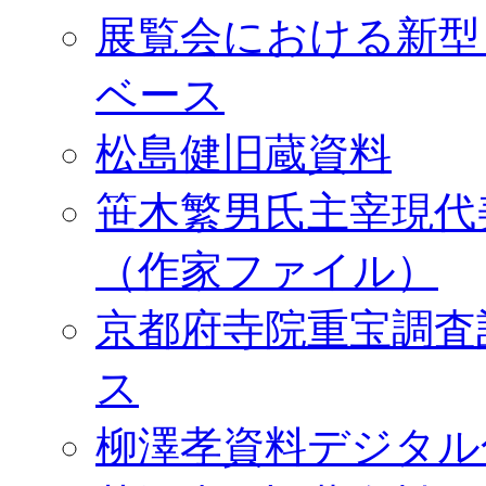
展覧会における新型
ベース
松島健旧蔵資料
笹木繁男氏主宰現代
（作家ファイル）
京都府寺院重宝調査
ス
柳澤孝資料デジタル