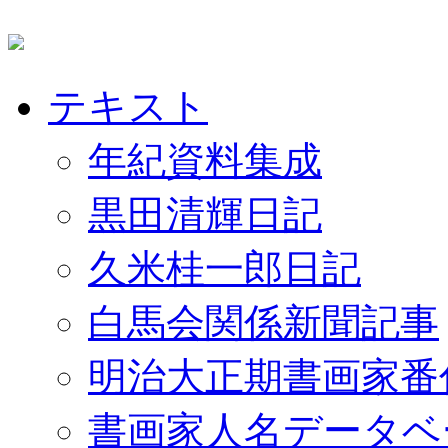
テキスト
年紀資料集成
黒田清輝日記
久米桂一郎日記
白馬会関係新聞記事
明治大正期書画家番
書画家人名データベ