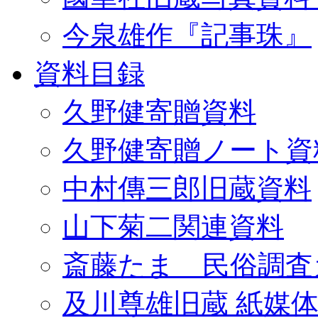
今泉雄作『記事珠』
資料目録
久野健寄贈資料
久野健寄贈ノート資
中村傳三郎旧蔵資料
山下菊二関連資料
斎藤たま 民俗調査
及川尊雄旧蔵 紙媒