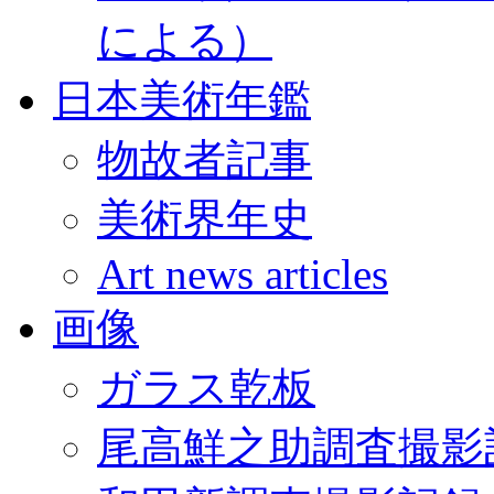
による）
日本美術年鑑
物故者記事
美術界年史
Art news articles
画像
ガラス乾板
尾高鮮之助調査撮影