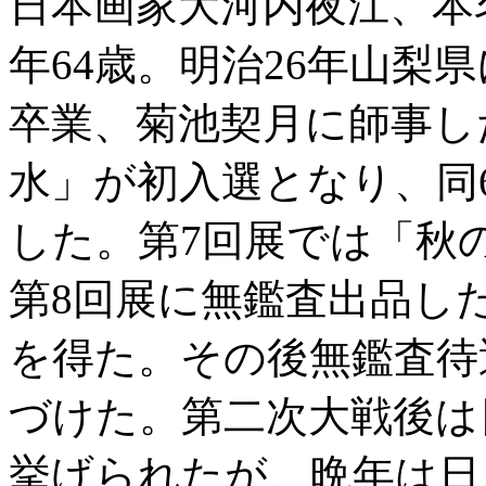
日本画家大河内夜江、本名
年64歳。明治26年山梨
卒業、菊池契月に師事し
水」が初入選となり、同
した。第7回展では「秋
第8回展に無鑑査出品し
を得た。その後無鑑査待
づけた。第二次大戦後は
挙げられたが、晩年は日