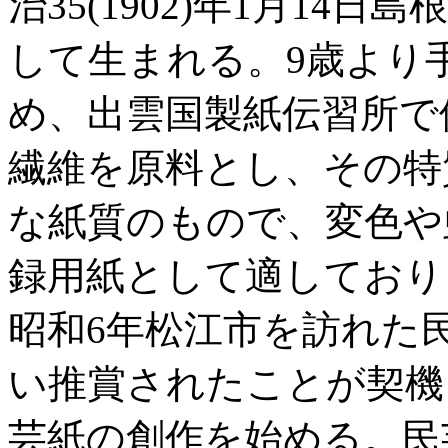
治35(1902)年1月1
して生まれる。9歳より
め、出雲国製紙伝習所で
繊維を原料とし、その特
な紙質のもので、変色や
録用紙として適しており
昭和6年松江市を訪れた
い推賞されたことが契機
芸紙の創作を始める。民