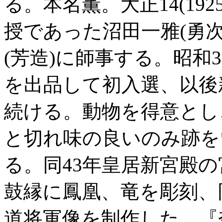
る。本名薫。大正14(19
授であった沼田一雅(勇
(芳造)に師事する。昭和3
を出品して初入選、以後
続ける。動物を得意とし
と切れ味の良いのみ跡を
る。同43年皇居新宮殿
鼓縁に鳳凰、竜を彫刻、
道将軍像を制作した。『奈