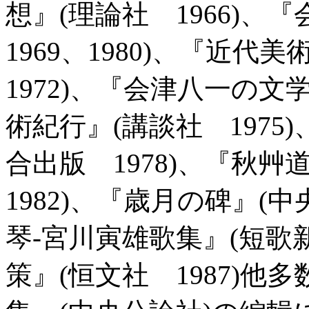
想』(理論社 1966)
1969、1980)、『近
1972)、『会津八一の文学
術紀行』(講談社 1975
合出版 1978)、『秋
1982)、『歳月の碑』(中
琴-宮川寅雄歌集』(短歌新
策』(恒文社 1987)