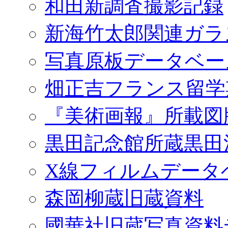
和田新調査撮影記録
新海竹太郎関連ガラ
写真原板データベー
畑正吉フランス留学
『美術画報』所載図
黒田記念館所蔵黒田
X線フィルムデータ
森岡柳蔵旧蔵資料
國華社旧蔵写真資料