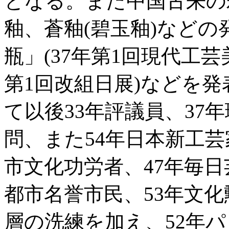
となる。また中国古来の
釉、蒼釉(碧玉釉)など
瓶」(37年第1回現代工芸
第1回改組日展)などを発
て以後33年評議員、37年
問、また54年日本新工芸
市文化功労者、47年毎日
都市名誉市民、53年文
層の洗練を加え、52年