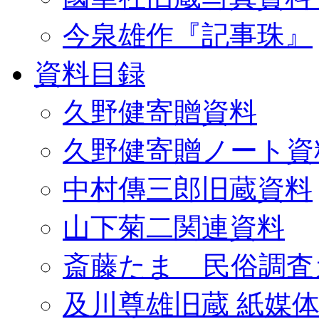
今泉雄作『記事珠』
資料目録
久野健寄贈資料
久野健寄贈ノート資
中村傳三郎旧蔵資料
山下菊二関連資料
斎藤たま 民俗調査
及川尊雄旧蔵 紙媒