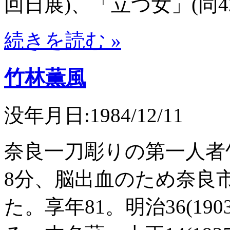
回日展)、「立つ女」(同
続きを読む »
竹林薫風
没年月日:1984/12/11
奈良一刀彫りの第一人者竹
8分、脳出血のため奈良
た。享年81。明治36(19