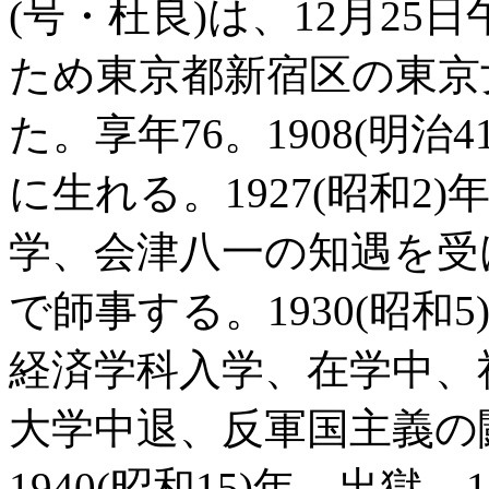
(号・杜良)は、12月25
ため東京都新宿区の東京
た。享年76。1908(明治
に生れる。1927(昭和2
学、会津八一の知遇を受
で師事する。1930(昭
経済学科入学、在学中、社
大学中退、反軍国主義の
1940(昭和15)年、出獄。