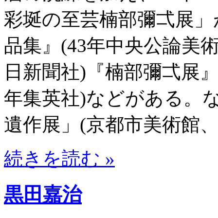
彩埏の至芸楠部彌弌展」
品集』(43年中央公論美術
日新聞社)『楠部彌弌展』(
年集英社)などがある。
遺作展」(京都市美術館、
続きを読む »
黒田嘉治