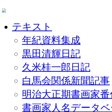
テキスト
年紀資料集成
黒田清輝日記
久米桂一郎日記
白馬会関係新聞記事
明治大正期書画家番
書画家人名データベ