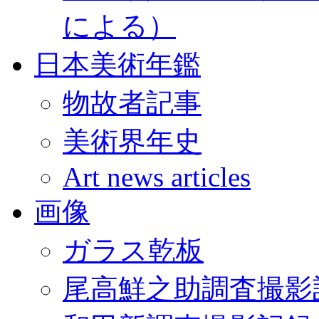
による）
日本美術年鑑
物故者記事
美術界年史
Art news articles
画像
ガラス乾板
尾高鮮之助調査撮影