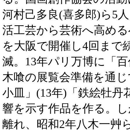
河村己多良(喜多郎)ら5
活工芸から芸術へ高める
を大阪で開催し4回まで
滅。13年パリ万博に「
木喰の展覧会準備を通じ
小皿」(13年)「鉄絵牡丹
響を示す作品を作る。し
離れ、昭和2年八木一艸