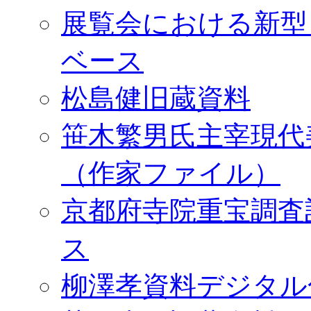
展覧会における新型
ベース
松島健旧蔵資料
笹木繁男氏主宰現代
（作家ファイル）
京都府寺院重宝調査
ス
柳澤孝資料デジタル