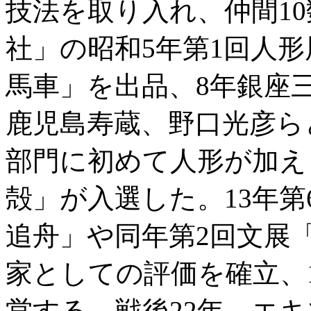
技法を取り入れ、仲間1
社」の昭和5年第1回人形
馬車」を出品、8年銀座
鹿児島寿蔵、野口光彦ら
部門に初めて人形が加え
殻」が入選した。13年
追舟」や同年第2回文展
家としての評価を確立、1
営する。戦後22年、エ