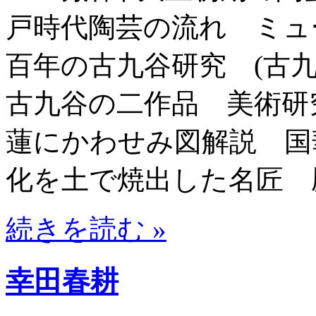
戸時代陶芸の流れ ミュージ
百年の古九谷研究 (古九
古九谷の二作品 美術研究 
蓮にかわせみ図解説 国華
化を土で焼出した名匠 歴
続きを読む »
幸田春耕