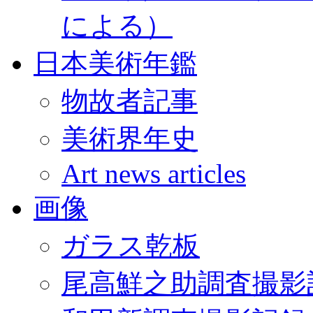
による）
日本美術年鑑
物故者記事
美術界年史
Art news articles
画像
ガラス乾板
尾高鮮之助調査撮影