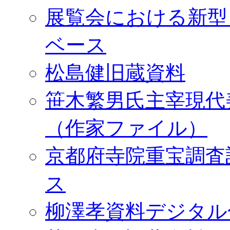
展覧会における新型
ベース
松島健旧蔵資料
笹木繁男氏主宰現代
（作家ファイル）
京都府寺院重宝調査
ス
柳澤孝資料デジタル