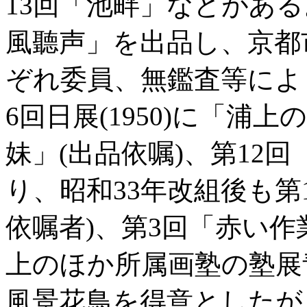
13回「池畔」などがある
風聽声」を出品し、京都
ぞれ委員、無鑑査等によ
6回日展(1950)に「浦
妹」(出品依嘱)、第12
り、昭和33年改組後も第1
依嘱者)、第3回「赤い
上のほか所属画塾の塾展
風景花鳥を得意としたが