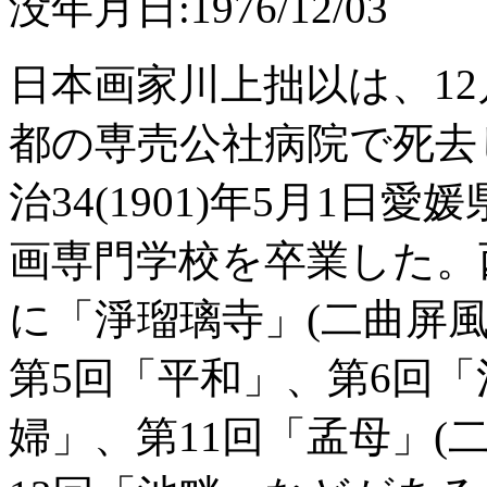
没年月日:1976/12/03
日本画家川上拙以は、1
都の専売公社病院で死去
治34(1901)年5月1
画専門学校を卒業した。
に「淨瑠璃寺」(二曲屏
第5回「平和」、第6回「
婦」、第11回「孟母」(