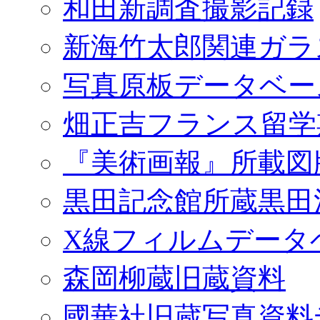
和田新調査撮影記録
新海竹太郎関連ガラ
写真原板データベー
畑正吉フランス留学
『美術画報』所載図
黒田記念館所蔵黒田
X線フィルムデータ
森岡柳蔵旧蔵資料
國華社旧蔵写真資料