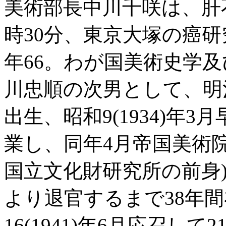
美術部長中川千咲は、肝不
時30分、東京大塚の癌
年66。わが国美術史学
川忠順の次男として、明治4
出生、昭和9(1934)年
業し、同年4月帝国美術
国立文化財研究所の前身)に
より退官するまで38年
16(1941)年6月応召して