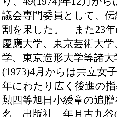
り、49(1974)年12
議会専門委員として、伝
割を果した。 また23年(
慶應大学、東京芸術大学
学、東京造形大学等諸大
(1973)4月からは共
年にわたり広く後進の指
勲四等旭日小綬章の追贈
名 出版社 年月古九谷(陶