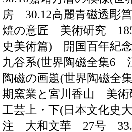
房 30.12高麗青磁透彫筥
焼の意匠 美術研究 185
史美術篇) 開国百年紀念
九谷系(世界陶磁全集6 江
陶磁の画題(世界陶磁全集1
期窯業と宮川香山 美術研究
工芸上・下(日本文化史大
注 大和文華 27号 3