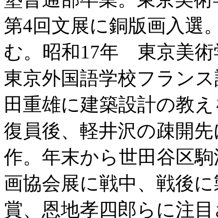
第4回文展に銅版画入選
む。昭和17年 東京美
東京外国語学校フランス
田重雄に建築設計の教え
復員後、軽井沢の疎開先
作。年末から世田谷区駒
画協会展に戦中、戦後に
賞、恩地孝四郎らに注目