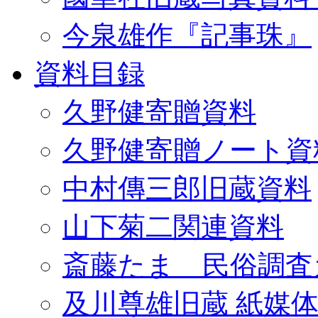
今泉雄作『記事珠』
資料目録
久野健寄贈資料
久野健寄贈ノート資
中村傳三郎旧蔵資料
山下菊二関連資料
斎藤たま 民俗調査
及川尊雄旧蔵 紙媒