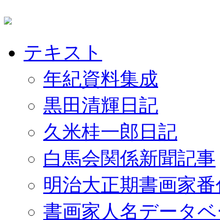
テキスト
年紀資料集成
黒田清輝日記
久米桂一郎日記
白馬会関係新聞記事
明治大正期書画家番
書画家人名データベ