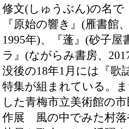
修文(しゅうぶん)の名で『
『原始の響き』(雁書館、1
1995年)、『蓬』(砂子屋
ラ』(ながらみ書房、20
没後の18年1月には『歌
特集が組まれている。また
した青梅市立美術館の市
作展 風の中でみた村落