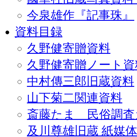
今泉雄作『記事珠』
資料目録
久野健寄贈資料
久野健寄贈ノート資
中村傳三郎旧蔵資料
山下菊二関連資料
斎藤たま 民俗調査
及川尊雄旧蔵 紙媒