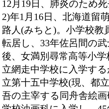
12月19日、肺炎のため死
2)年1月16日、北海道
路人(みちと)。小学校
転居し、33年佐呂間の
後、女満別尋常高等小学校
立網走中学校に入学する
立第十五中学校(現、都
吾の主宰する同舟舎絵画
学校油画科に入学し、4