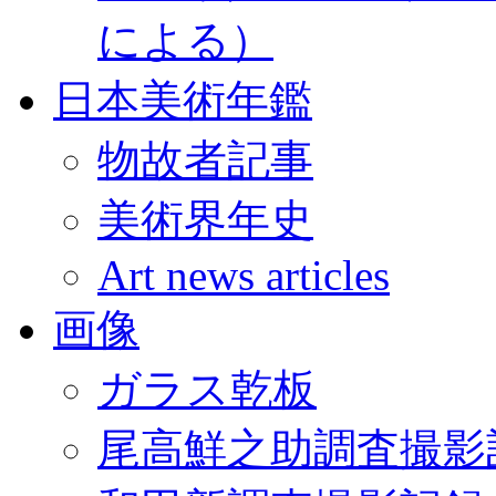
による）
日本美術年鑑
物故者記事
美術界年史
Art news articles
画像
ガラス乾板
尾高鮮之助調査撮影