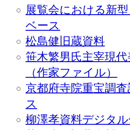
展覧会における新型
ベース
松島健旧蔵資料
笹木繁男氏主宰現代
（作家ファイル）
京都府寺院重宝調査
ス
柳澤孝資料デジタル