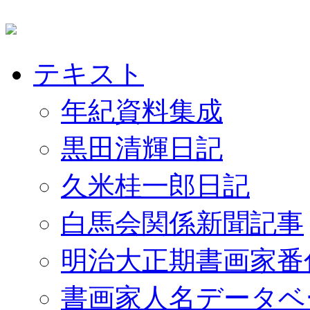
テキスト
年紀資料集成
黒田清輝日記
久米桂一郎日記
白馬会関係新聞記事
明治大正期書画家番
書画家人名データベ