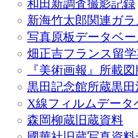
和田新調査撮影記録
新海竹太郎関連ガラ
写真原板データベー
畑正吉フランス留学
『美術画報』所載図
黒田記念館所蔵黒田
X線フィルムデータ
森岡柳蔵旧蔵資料
國華社旧蔵写真資料