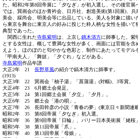
た。昭和2年第8回帝展に「夕なぎ」が初入選し、その後官展
では、巽画会のほか青衿会、日月社、創造美術(第1回展)、
美会、綵尚会、明美会等に出品している。美人を対象に描い
ら東京を舞台に東京人の好みに投じた粋人柄な女性を描いて
典型であった。
関西に生れた
寺島紫明
は、上京し
鏑木清方
に師事した。紫
とする女性は、概して豊満な女性が多く、画面には官能を含
えよう。ほのぼのと匂やかな色彩と、制作にあたってモデル
「甲南夫人」「舞妓」「夕ぐれ」などがある。
寺島紫明
作品年譜
大正2年 21
長野草風
の紹介で鎬木清方に師事す。
(1913)
大正3年 22 巽画会「柚子湯」「菖蒲湯」(対幅)、3等賞。
大正4年 23 6月郷土会発足。
大正5年 24 第1回郷土会展「夕立」「夕月」。
大正6年 25 郷土会「港の唄」。
大正7年 26 長田幹彦の小説「青春の夢」(東京日々新聞連
昭和2年 35 第8回帝展「夕なぎ」初入選。
昭和3年 36 第9回帝展「日輪」、パリー日本美術展「姥桜
昭和5年 38 第11回帝展「爪」。
昭和7年 40 第13回帝展「母娘」。