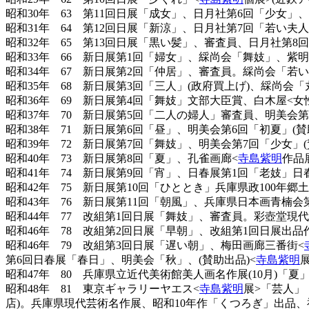
昭和30年 63 第11回日展「成女」、日月社第6回「少女」
昭和31年 64 第12回日展「新涼」、日月社第7回「若い夫
昭和32年 65 第13回日展「黒い髪」、審査員、日月社第
昭和33年 66 新日展第1回「婦女」、綵尚会「舞妓」、紫
昭和34年 67 新日展第2回「仲居」、審査員。綵尚会「若
昭和35年 68 新日展第3回「三人」(政府買上げ)、綵尚会
昭和36年 69 新日展第4回「舞妓」文部大臣賞、白木屋<女
昭和37年 70 新日展第5回「二人の婦人」審査員、明美会
昭和38年 71 新日展第6回「昼」、明美会第6回「初夏」(
昭和39年 72 新日展第7回「舞妓」、明美会第7回「少女
昭和40年 73 新日展第8回「夏」、孔雀画廊<
寺島紫明
作品
昭和41年 74 新日展第9回「宵」、日春展第1回「老妓」日
昭和42年 75 新日展第10回「ひととき」兵庫県政100年郷
昭和43年 76 新日展第11回「朝風」、兵庫県日本画青楠会
昭和44年 77 改組第1回日展「舞妓」、審査員。彩壺堂現代
昭和46年 78 改組第2回日展「早朝」、改組第1回日展出
昭和46年 79 改組第3回日展「遅い朝」、梅田画廊三番街<
第6回日春展「春日」、明美会「秋」、(賛助出品)<
寺島紫明
昭和47年 80 兵庫県立近代美術館美人画名作展(10月)「
昭和48年 81 東京ギャラリーヤエス<
寺島紫明
展>「芸人」
店)。兵庫県現代芸術名作展、昭和10年作「くつろぎ」出品