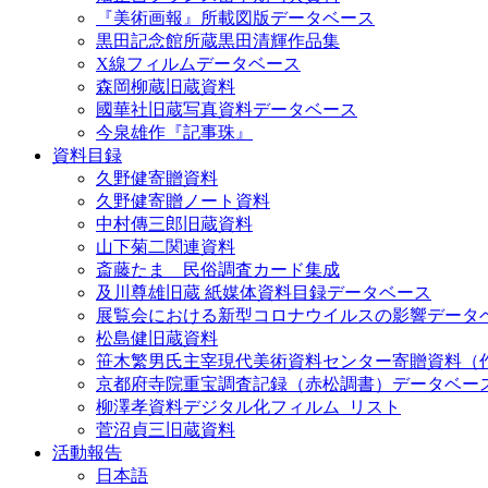
『美術画報』所載図版データベース
黒田記念館所蔵黒田清輝作品集
X線フィルムデータベース
森岡柳蔵旧蔵資料
國華社旧蔵写真資料データベース
今泉雄作『記事珠』
資料目録
久野健寄贈資料
久野健寄贈ノート資料
中村傳三郎旧蔵資料
山下菊二関連資料
斎藤たま 民俗調査カード集成
及川尊雄旧蔵 紙媒体資料目録データベース
展覧会における新型コロナウイルスの影響データ
松島健旧蔵資料
笹木繁男氏主宰現代美術資料センター寄贈資料（
京都府寺院重宝調査記録（赤松調書）データベー
柳澤孝資料デジタル化フィルム_リスト
菅沼貞三旧蔵資料
活動報告
日本語