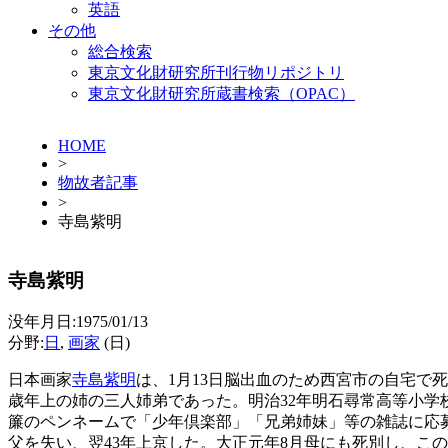
英語
その他
総合検索
東京文化財研究所刊行物リポジトリ
東京文化財研究所蔵書検索（OPAC）
HOME
>
物故者記事
>
寺島紫明
寺島紫明
没年月日:1975/01/13
分野:
日
,
画家
(日)
日本画家
寺島紫明
は、1月13日脳出血のため西宮市の自宅で死
歳年上の姉の三人姉弟であった。明治32年明石尋常高等小
簾のペンネームで「少年倶楽部」「兄弟姉妹」等の雑誌に応募
父を失い、翌43年上京した。大正元年8月母にも死別し、こ