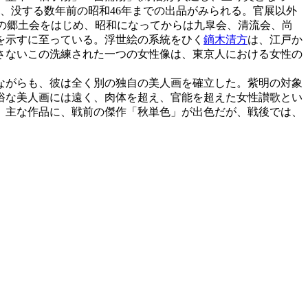
、没する数年前の昭和46年までの出品がみられる。官展以外
期の郷土会をはじめ、昭和になってからは九皐会、清流会、尚
を示すに至っている。浮世絵の系統をひく
鏑木清方
は、江戸か
さないこの洗練された一つの女性像は、東京人における女性の
ながらも、彼は全く別の独自の美人画を確立した。紫明の対象
俗な美人画には遠く、肉体を超え、官能を超えた女性讃歌とい
。主な作品に、戦前の傑作「秋単色」が出色だが、戦後では、