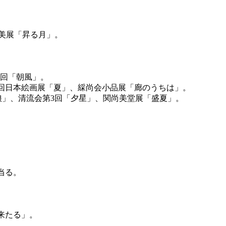
尚美展「昇る月」。
1回「朝風」。
印巡回日本絵画展「夏」、綵尚会小品展「廊のうちは」。
町娘」、清流会第3回「夕星」、関尚美堂展「盛夏」。
当る。
来たる」。