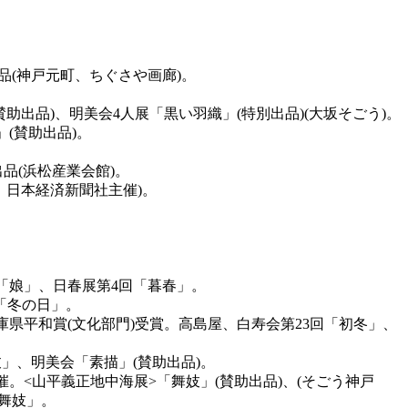
品(神戸元町、ちぐさや画廊)。
助出品)、明美会4人展「黒い羽織」(特別出品)(大坂そごう)。
」(賛助出品)。
出品(浜松産業会館)。
 日本経済新聞社主催)。
回「娘」、日春展第4回「暮春」。
「冬の日」。
庫県平和賞(文化部門)受賞。高島屋、白寿会第23回「初冬」、
妓」、明美会「素描」(賛助出品)。
。<山平義正地中海展>「舞妓」(賛助出品)、(そごう神戸
舞妓」。