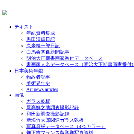
テキスト
年紀資料集成
黒田清輝日記
久米桂一郎日記
白馬会関係新聞記事
明治大正期書画家番付データベース
書画家人名データベース（明治大正期書画家番付
日本美術年鑑
物故者記事
美術界年史
Art news articles
画像
ガラス乾板
尾高鮮之助調査撮影記録
和田新調査撮影記録
新海竹太郎関連ガラス乾板
写真原板データベース（4×5カラー）
畑正吉フランス留学期写真資料