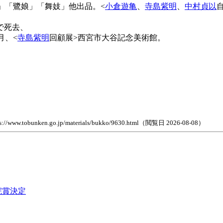
」「鷺娘」「舞妓」他出品。<
小倉遊亀
、
寺島紫明
、
中村貞以
宅で死去、
月、<
寺島紫明
回顧展>西宮市大谷記念美術館。
n.go.jp/materials/bukko/9630.html（閲覧日 2026-08-08）
院賞決定