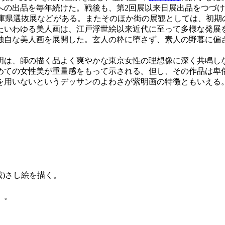
への出品を毎年続けた。戦後も、第2回展以来日展出品をつづけ
兵庫県選抜展などがある。またそのほか街の展観としては、初
たいわゆる美人画は、江戸浮世絵以来近代に至って多様な発展
独自な美人画を展開した。玄人の粋に堕さず、素人の野暮に偏
明は、師の描く品よく爽やかな東京女性の理想像に深く共鳴し
めての女性美が重量感をもって示される。但し、その作品は卑
を用いないというデッサンのよわさが紫明画の特徴ともいえる
載)さし絵を描く。
」。