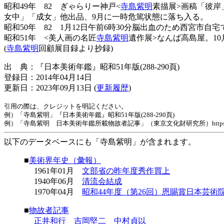
昭和49年 82 ぎゃらりー神戸<
寺島紫明
素描展>画稿「彼岸
女中」「成女」他出品、9月に一時危篤状態に落ち入る。
昭和50年 82 1月12日午前6時30分脳出血のため西宮市自
昭和51年 <美人画の名匠
寺島紫明
遺作展>なんば高島屋。10
(
寺島紫明
回顧展目録より抄録)
出 典：『日本美術年鑑』昭和51年版(288-290頁)
登録日：2014年04月14日
更新日：2023年09月13日 (
更新履歴
)
引用の際は、クレジットを明記ください。
例）「寺島紫明」『日本美術年鑑』昭和51年版(288-290頁)
例）「寺島紫明 日本美術年鑑所載物故者記事」（東京文化財研究所）https://www.tobunke
以下のデータベースにも「寺島紫明」が含まれます。
■
美術界年史（彙報）
1961年01月
文部省の昨年度秀作買上
1940年06月
清流会結成
1970年04月
昭和44年度（第26回）恩賜賞日本芸術
■
物故者記事
正井和行
吉岡堅二
中村貞以