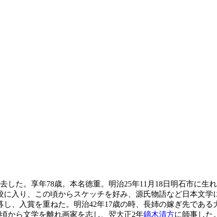
去した。享年78歳。本名徳重。明治25年11月18日明石市に
学校に入り、この頃からスケッチを好み、源氏物語など日本文学
し、入賞を重ねた。明治42年17歳の時、長姉の嫁ぎ先である
の頃から文学を離れ画家を志し、翌大正2年
鏑木清方
に師事した