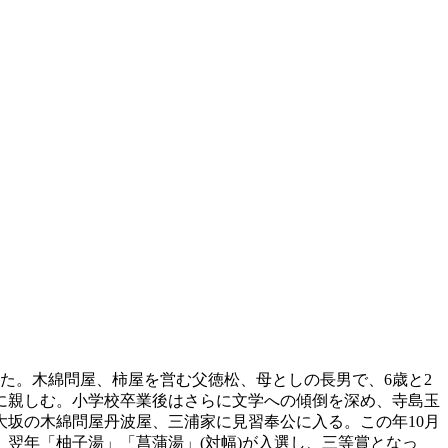
生れた。木綿問屋、柿屋を営む父徳松、母としの長男で、6歳と2
に親しむ。小学校卒業後はさらに文学への傾倒を深め、寺島玉
大坂の木綿問屋丹波屋、三浦家に見習奉公に入る。この年10月
。翌年「柚子湯」「菖蒲湯」(対幅)が入選し、三等賞となっ