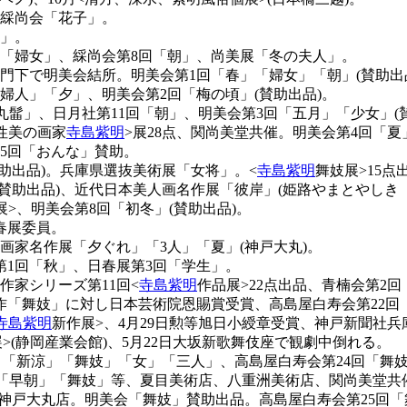
、綵尚会「花子」。
人」。
8回「婦女」、綵尚会第8回「朝」、尚美展「冬の夫人」。
明門下で明美会結所。明美会第1回「春」「婦女」「朝」(賛助出
い婦人」「夕」、明美会第2回「梅の頃」(賛助出品)。
「丸髷」、日月社第11回「朝」、明美会第3回「五月」「少女」(賛
性美の画家
寺島紫明
>展28点、関尚美堂共催。明美会第4回「夏
第5回「おんな」賛助。
賛助出品)。兵庫県選抜美術展「女将」。<
寺島紫明
舞妓展>15点
」(賛助出品)、近代日本美人画名作展「彼岸」(姫路やまとやしき
展>、明美会第8回「初冬」(賛助出品)。
春展委員。
土画家名作展「夕ぐれ」「3人」「夏」(神戸大丸)。
第1回「秋」、日春展第3回「学生」。
作家シリーズ第11回<
寺島紫明
作品展>22点出品、青楠会第2
品作「舞妓」に対し日本芸術院恩賜賞受賞、高島屋白寿会第22回
寺島紫明
新作展>、4月29日勲等旭日小綬章受賞、神戸新聞社兵
展>(静岡産業会館)、5月22日大坂新歌舞伎座で観劇中倒れる。
夏」「新涼」「舞妓」「女」「三人」、高島屋白寿会第24回「舞
「早朝」「舞妓」等、夏目美術店、八重洲美術店、関尚美堂共催
、神戸大丸店。明美会「舞妓」賛助出品。高島屋白寿会第25回「