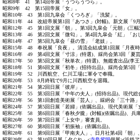
昭和8年 41 第14回帝展「うつらうつら」。
昭和9年 42 第15回帝展「女」。
昭和10年 43 第1回九皐会「くつろぎ」「洗髪」。
昭和11年 44 改組帝展第1回「あつさ」(対幅)。新文展「
昭和12年 45 第1回文展「朝」。第3回九皐会「元朝」(三
昭和13年 46 第2回文展「微匂」。第4回九皐会「紅」「
昭和14年 47 第5回九皐会「昼の雪」「老妓」。
昭和15年 48 奉祝展「良夜」。清流会結成第1回展「月夜
昭和16年 49 第4回文展「寸涼」(特選)、綵尚会第3回
昭和17年 50 第5回文展「秋単衣」(特選)、無鑑査出品
昭和18年 51 第6回文展「初冬」(招待出品)、綵尚会第5
昭和19年 52 川西航空、仁川工場に軍令で奉職。
昭和20年 53 8月終戦で9月に川西航空を退職。
昭和21年 54 第2回日展「彼岸」。
昭和22年 55 第3回日展「中年の夫人」(招待出品)。現代
昭和23年 56 第1回創造美術展「芸人」、綵絅会「三十路
昭和24年 57 第5回日展「若婦」(依嘱出品)、現代美術
昭和25年 58 第6回日展「春秋夕朧」(対幅)(依嘱出品)、兵
昭和26年 59 第7回日展「上女中」審査員。
昭和27年 60 第8回日展「初振袖」(依嘱出品)。
昭和28年 61 第9回日展「甲南夫人」、日月社第4回「朝
昭和29年 62 第10回日展「夕ぐれ」<
寺島紫明
個展>(近鉄