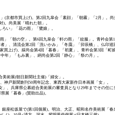
9月」(京都市買上げ)。第2回九皐会「素顔」「朝霧」「2月」。
幅対)。尚美展「晴れた朝」。
おしろい」「花の雨」「鷺娘」。
時雨」「朝の空」。第6回九皐会「軒の雨」「紋服」。青衿会第
「夏芸者」、清流会第2回「洗いかみ」「冬靄」「卯辰橋」、仏
(李王家買上げ)、綵尚会第4回「暮春」「初夏」、青衿会第3回「
回「中年」「もみ裏」、絅尚会第2回「静心」「祭の月」。
総合美術展(朝日新聞社主催)「婦女」。
」、神戸新聞創刊50周年記念、東西大家新作日本画展「女」。
展「女」、兵庫県公募総合美術展の審査員となり29年までその任に
庫県展「暮春」(賛助出品)。
」、銀座松坂屋で(第1回個展)。明治、大正、昭和名作美術展「春
アベノ)、10月<清方、深水、紫明風俗個展>(日本橋三越)。