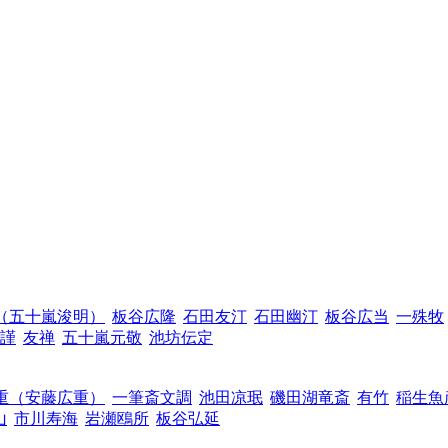
（五十嵐浚明）
板谷広隆
石田友汀
石田幽汀
板谷広当
一殊牧
謹
友禅
五十嵐元敬
池坊伝定
重（安藤広重）
一筆斎文調
池田凉珉
磯田湖竜斎
有竹
稲生魚
山
市川寿海
岩瀬鴎所
板谷弘延