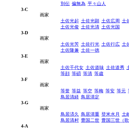
別伝
偏無為
平々山人
3-C
画家
土佐光起
土佐光顕
土佐広周
土
土佐光俊
土佐光清
土佐光国
3-D
画家
土佐光芳
土佐行光
土佐行広
土
土佐隆兼
土佐一徳
3-E
画家
土佐千代女
土佐道味
土佐道秀
等顔
等碩
等清
等歳
3-F
画家
等誉
等益
等空
等梅
等安
等元
鳥居清経
鳥居清定
3-G
画家
鳥居済久
鳥居清重
登米水月
土
鳥居清村
豊国二世
豊国三世（歌
4-A