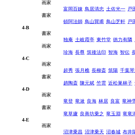
画家
富岡百錬
鳥居清忠
土佐光一
戸
書家
頓阿法師
鳥山巽甫
鳥山芝軒
戸
4-B
書家
独庵
土岐霞亭
東竹堂
徳力有隣
画家
珍海
長尊
筑後法印
智海
智伝
4-C
画家
超秀
張月樵
長柳斎
筑陽
千葉琴
書家
趙陶斎
陳元斌
竺雲
近松巣林子
4-D
画家
竜登
竜湫
良海
林居
良富
竜神
書家
竜草廬
良善坊乗之
竜玉淵
竜竜
4-E
画家
沼津乗昌
沼津乗天
沼春城
布井