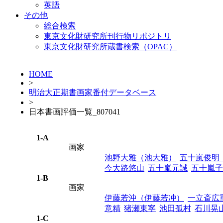
英語
その他
総合検索
東京文化財研究所刊行物リポジトリ
東京文化財研究所蔵書検索（OPAC）
HOME
>
明治大正期書画家番付データベース
>
日本書画評価一覧_807041
1-A
画家
池野大雅（池大雅）
五十嵐俊明
今大路悠山
五十嵐元誠
五十嵐子
1-B
画家
伊藤若沖（伊藤若冲）
一立斎広
意精
猪瀬東寧
池田孤村
石川晃
1-C