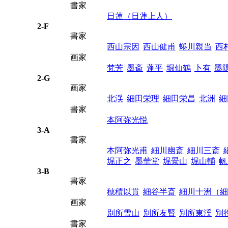
書家
日蓮（日蓮上人）
2-F
書家
西山宗因
西山健甫
蜷川親当
西
画家
梵芳
墨斎
蓬平
堀仙鶴
卜有
墨
2-G
画家
北渓
細田栄理
細田栄昌
北洲
細
書家
本阿弥光悦
3-A
書家
本阿弥光甫
細川幽斎
細川三斎
堀正之
墨華堂
堀景山
堀山輔
帆
3-B
書家
穂積以貫
細谷半斎
細川十洲（細
画家
別所雪山
別所友賢
別所東渓
別
書家