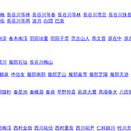
梅
長谷川等禅
長谷川等春
長谷川等林
長谷川雪旦
長谷川珠
佑
長谷川等周
波月
白隠
巴泉
南溟
春木南渓
羽田珍重
羽田子雲
范古山人
馬文晋
原在中
原
紫川
服部石仙
長谷川梅山
鶴泉
伴信友
服部南郭
服部芝山
服部嵐雪
服部芝陽
服部天游
岡隨軒
秦星池
秦峨眉
秦鼎
早野仰斎
萩原大麓
馬場春水
八田
村梅渓
西村金嶺
西川祐信
西村重長
西川祐尹
仁科錦川
牲川