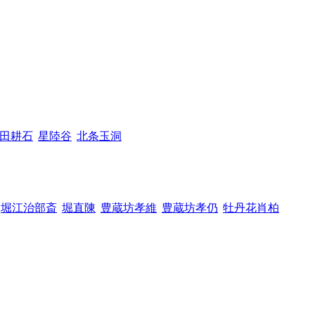
田耕石
星陸谷
北条玉洞
堀江治部斎
堀直陳
豊蔵坊孝維
豊蔵坊孝仍
牡丹花肖柏