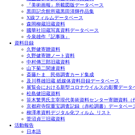
『美術画報』所載図版データベース
黒田記念館所蔵黒田清輝作品集
X線フィルムデータベース
森岡柳蔵旧蔵資料
國華社旧蔵写真資料データベース
今泉雄作『記事珠』
資料目録
久野健寄贈資料
久野健寄贈ノート資料
中村傳三郎旧蔵資料
山下菊二関連資料
斎藤たま 民俗調査カード集成
及川尊雄旧蔵 紙媒体資料目録データベース
展覧会における新型コロナウイルスの影響データ
松島健旧蔵資料
笹木繁男氏主宰現代美術資料センター寄贈資料（
京都府寺院重宝調査記録（赤松調書）データベー
柳澤孝資料デジタル化フィルム_リスト
菅沼貞三旧蔵資料
活動報告
日本語