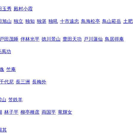
田玉秀
殿村小霞
田旭山
独立
独知
独湛
独吼
十市遠忠
鳥海松亭
鳥山菘岳
土肥
戸田茂睡
伴林光平
徳川景山
豊田天功
戸川蓮仙
鳥居得庵
長禹功
逸
竺庵
千代尼
長三洲
長梅外
雪山
笠鉄羊
湖
林子平
柳亭種彦
両国平
竜輝女
陽其