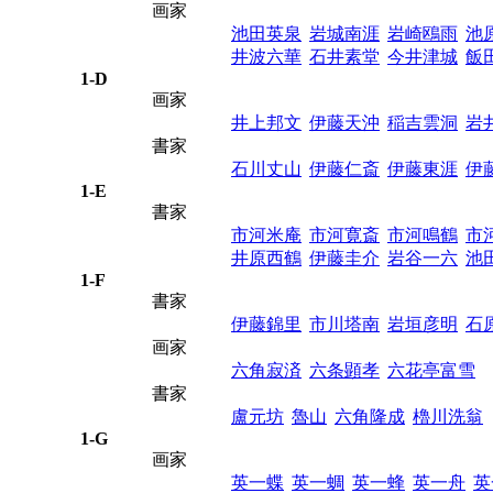
画家
池田英泉
岩城南涯
岩崎鴎雨
池
井波六華
石井素堂
今井津城
飯
1-D
画家
井上邦文
伊藤天沖
稲吉雲洞
岩
書家
石川丈山
伊藤仁斎
伊藤東涯
伊
1-E
書家
市河米庵
市河寛斎
市河鳴鶴
市
井原西鶴
伊藤圭介
岩谷一六
池
1-F
書家
伊藤錦里
市川塔南
岩垣彦明
石
画家
六角寂済
六条顕孝
六花亭富雪
書家
盧元坊
魯山
六角隆成
櫓川洗翁
1-G
画家
英一蝶
英一蜩
英一蜂
英一舟
英