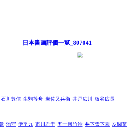
日本書画評価一覧_807041
石川豊信
生駒等舟
岩佐又兵衛
井戸広川
板谷広長
彦
池守
伊孚九
市川君圭
五十嵐竹沙
井下雪下園
友閑斎