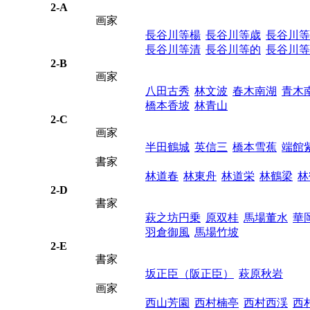
2-A
画家
長谷川等楊
長谷川等歳
長谷川等
長谷川等清
長谷川等的
長谷川等
2-B
画家
八田古秀
林文波
春木南湖
青木
橋本香坡
林青山
2-C
画家
半田鶴城
英信三
橋本雪蕉
端館
書家
林道春
林東舟
林道栄
林鶴梁
林
2-D
書家
萩之坊円乗
原双桂
馬場董水
華
羽倉御風
馬場竹坡
2-E
書家
坂正臣（阪正臣）
萩原秋岩
画家
西山芳園
西村楠亭
西村西渓
西