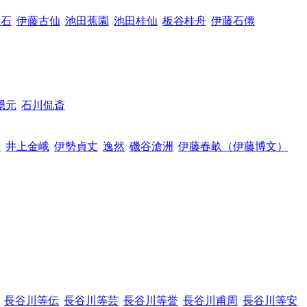
寿石
伊藤古仙
池田蕉園
池田桂仙
板谷桂舟
伊藤石僊
隠元
石川侃斎
谷
井上金峨
伊勢貞丈
逸然
磯谷滄洲
伊藤春畝（伊藤博文）
長谷川等伝
長谷川等芸
長谷川等誉
長谷川甫周
長谷川等安