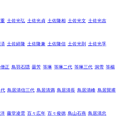
光重
土佐光弘
土佐光貞
土佐隆相
土佐光文
土佐光吉
寂済
土佐経隆
土佐隆兼
土佐隆信
土佐光則
土佐光孚
羽僧正
鳥羽石隠
曇芳
等琳
等琳二代
等琳三代
洞雪
等楊
二代
鳥居清信三代
鳥居清満
鳥居清長
鳥居清峰
鳥居巽甫
王洋
藤堂凌雲
百々広年
百々俊徳
鳥山石燕
鳥居清忠