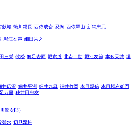
村穀城
蜷川親長
西依成斎
忍悔
西依墨山
新納忠元
隠
堀江友声
細田栄之
田三栄
牧松
帆足杏雨
堀索道
北斎二世
堀江友節
本多天城
堀
細井広沢
細井平洲
細井九皐
細井竹岡
本目親信
本目権右衛門
足万里
穂井田忠友
川潤次郎）
役碧水
辺見双松