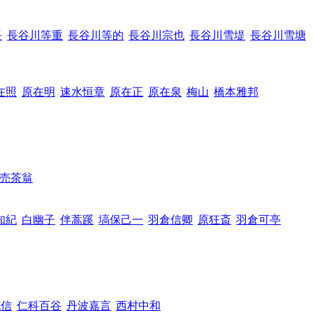
長
長谷川等重
長谷川等的
長谷川宗也
長谷川雪堤
長谷川雪塘
在照
原在明
速水恒章
原在正
原在泉
梅山
橋本雅邦
売茶翁
知紀
白幽子
伴蒿蹊
塙保己一
羽倉信卿
原狂斎
羽倉可亭
充信
仁科百谷
丹波嘉言
西村中和