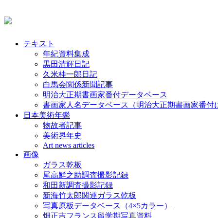
テキスト
年紀資料集成
黒田清輝日記
久米桂一郎日記
白馬会関係新聞記事
明治大正期書画家番付データベース
書画家人名データベース（明治大正期書画家番付
日本美術年鑑
物故者記事
美術界年史
Art news articles
画像
ガラス乾板
尾高鮮之助調査撮影記録
和田新調査撮影記録
新海竹太郎関連ガラス乾板
写真原板データベース（4×5カラー）
畑正吉フランス留学期写真資料