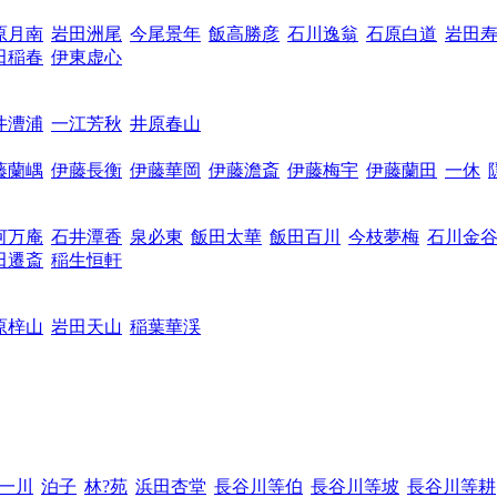
原月南
岩田洲尾
今尾景年
飯高勝彦
石川逸翁
石原白道
岩田
田稲春
伊東虚心
井漕浦
一江芳秋
井原春山
藤蘭嵎
伊藤長衡
伊藤華岡
伊藤澹斎
伊藤梅宇
伊藤蘭田
一休
河万庵
石井潭香
泉必東
飯田太華
飯田百川
今枝夢梅
石川金
田遷斎
稲生恒軒
原梓山
岩田天山
稲葉華渓
一川
泊子
林?苑
浜田杏堂
長谷川等伯
長谷川等坡
長谷川等耕