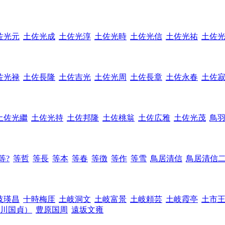
佐光元
土佐光成
土佐光淳
土佐光時
土佐光信
土佐光祐
土佐
佐光禄
土佐長隆
土佐吉光
土佐光周
土佐長章
土佐永春
土佐
土佐光繼
土佐光持
土佐邦隆
土佐桃翁
土佐広雅
土佐光茂
鳥
等?
等哲
等長
等本
等春
等徴
等作
等雪
鳥居清信
鳥居清信
岐瑛昌
十時梅厓
土岐洞文
土岐富景
土岐頼芸
土岐霞亭
土市
川国貞）
豊原国周
遠坂文雍