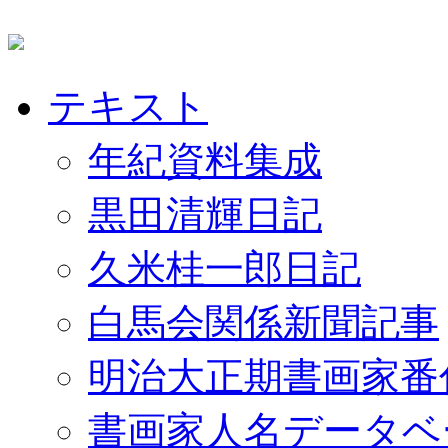
テキスト
年紀資料集成
黒田清輝日記
久米桂一郎日記
白馬会関係新聞記事
明治大正期書画家番
書画家人名データベ