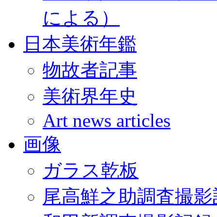
による）
日本美術年鑑
物故者記事
美術界年史
Art news articles
画像
ガラス乾板
尾高鮮之助調査撮影