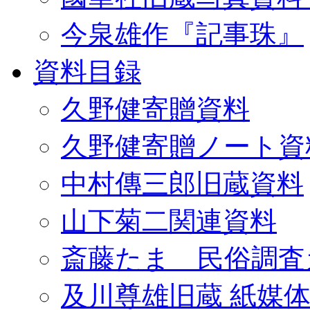
今泉雄作『記事珠』
資料目録
久野健寄贈資料
久野健寄贈ノート資
中村傳三郎旧蔵資料
山下菊二関連資料
斎藤たま 民俗調査
及川尊雄旧蔵 紙媒