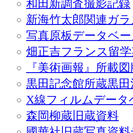
和田新調査撮影記録
新海竹太郎関連ガラ
写真原板データベー
畑正吉フランス留学
『美術画報』所載図
黒田記念館所蔵黒田
X線フィルムデータ
森岡柳蔵旧蔵資料
國華社旧蔵写真資料