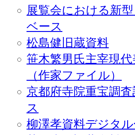
展覧会における新型
ベース
松島健旧蔵資料
笹木繁男氏主宰現代
（作家ファイル）
京都府寺院重宝調査
ス
柳澤孝資料デジタル