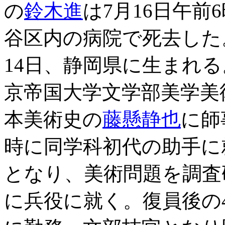
の
鈴木進
は7月16日午前
谷区内の病院で死去した。享
14日、静岡県に生まれ
京帝国大学文学部美学美
本美術史の
藤懸静也
に師
時に同学科初代の助手に
となり、美術問題を調査研
に兵役に就く。復員後の